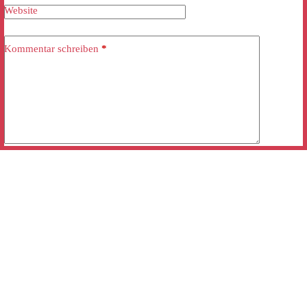
Website
Kommentar schreiben
*
Kommentar abschicken
Mobile “click and call”:
+49 (0)3838 30 75 33