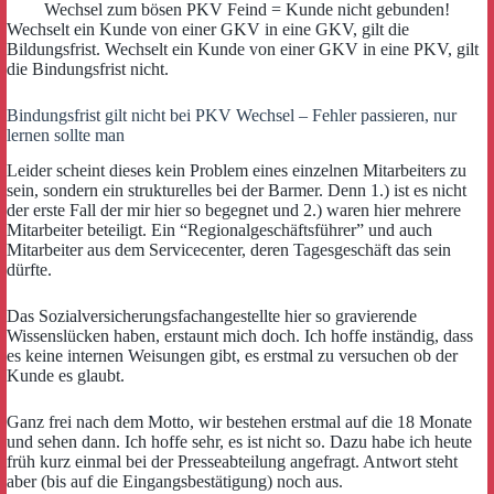
Wechsel zum bösen PKV Feind = Kunde nicht gebunden!
Wechselt ein Kunde von einer GKV in eine GKV, gilt die
Bildungsfrist. Wechselt ein Kunde von einer GKV in eine PKV, gilt
die Bindungsfrist nicht.
Bindungsfrist gilt nicht bei PKV Wechsel – Fehler passieren, nur
lernen sollte man
Leider scheint dieses kein Problem eines einzelnen Mitarbeiters zu
sein, sondern ein strukturelles bei der Barmer. Denn 1.) ist es nicht
der erste Fall der mir hier so begegnet und 2.) waren hier mehrere
Mitarbeiter beteiligt. Ein “Regionalgeschäftsführer” und auch
Mitarbeiter aus dem Servicecenter, deren Tagesgeschäft das sein
dürfte.
Das Sozialversicherungsfachangestellte hier so gravierende
Wissenslücken haben, erstaunt mich doch. Ich hoffe inständig, dass
es keine internen Weisungen gibt, es erstmal zu versuchen ob der
Kunde es glaubt.
Ganz frei nach dem Motto, wir bestehen erstmal auf die 18 Monate
und sehen dann. Ich hoffe sehr, es ist nicht so. Dazu habe ich heute
früh kurz einmal bei der Presseabteilung angefragt. Antwort steht
aber (bis auf die Eingangsbestätigung) noch aus.