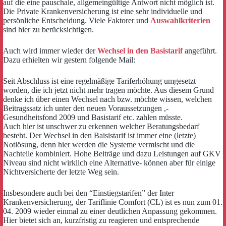
auf die eine pauschale, allgemeingültige Antwort nicht möglich ist.
Die Private Krankenversicherung ist eine sehr individuelle und
persönliche Entscheidung. Viele Faktorer und
Auswahlkriterien
sind hier zu berücksichtigen.
Auch wird immer wieder der
Wechsel in den Basistarif
angeführt.
Dazu erhielten wir gestern folgende Mail:
Seit Abschluss ist eine regelmäßige Tariferhöhung umgesetzt
worden, die ich jetzt nicht mehr tragen möchte. Aus diesem Grund
denke ich über einen Wechsel nach bzw. möchte wissen, welchen
Beitragssatz ich unter den neuen Voraussetzungen ,-
Gesundheitsfond 2009 und Basistarif etc. zahlen müsste.
Auch hier ist unschwer zu erkennen welcher Beratungsbedarf
besteht. Der Wechsel in den Baisistarif ist immer eine (letzte)
Notlösung, denn hier werden die Systeme vermischt und die
Nachteile kombiniert. Hohe Beiträge und dazu Leistungen auf GKV
Niveau sind nicht wirklich eine Alternative- können aber für einige
Nichtversicherte der letzte Weg sein.
Insbesondere auch bei den “Einstiegstarifen” der Inter
Krankenversicherung, der Tariflinie Comfort (CL) ist es nun zum 01.
04. 2009 wieder einmal zu einer deutlichen Anpassung gekommen.
Hier bietet sich an, kurzfristig zu reagieren und entsprechende