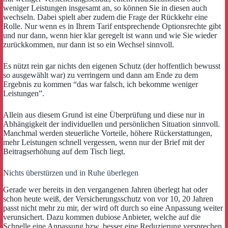
weniger Leistungen insgesamt an, so können Sie in diesen auch
wechseln. Dabei spielt aber zudem die Frage der Rückkehr eine
Rolle. Nur wenn es in Ihrem Tarif entsprechende Optionsrechte gibt
und nur dann, wenn hier klar geregelt ist wann und wie Sie wieder
zurückkommen, nur dann ist so ein Wechsel sinnvoll.
Es nützt rein gar nichts den eigenen Schutz (der hoffentlich bewusst
so ausgewählt war) zu verringern und dann am Ende zu dem
Ergebnis zu kommen “das war falsch, ich bekomme weniger
Leistungen”.
Allein aus diesem Grund ist eine Überprüfung und diese nur in
Abhängigkeit der individuellen und persönlichen Situation sinnvoll.
Manchmal werden steuerliche Vorteile, höhere Rückerstattungen,
mehr Leistungen schnell vergessen, wenn nur der Brief mit der
Beitragserhöhung auf dem Tisch liegt.
Nichts überstürzen und in Ruhe überlegen
Gerade wer bereits in den vergangenen Jahren überlegt hat oder
schon heute weiß, der Versicherungsschutz von vor 10, 20 Jahren
passt nicht mehr zu mir, der wird oft durch so eine Anpassung weiter
verunsichert. Dazu kommen dubiose Anbieter, welche auf die
Schnelle eine Anpassung bzw. besser eine Reduzierung versprechen.