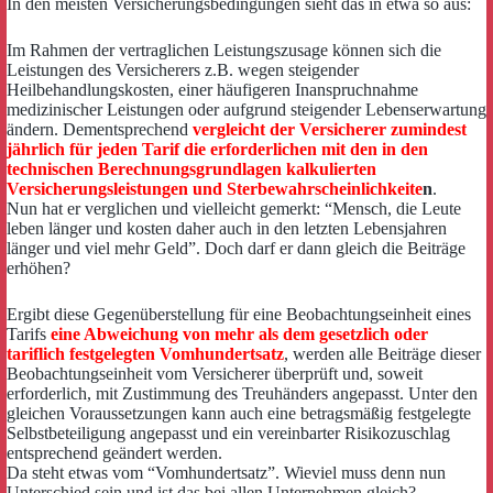
In den meisten Versicherungsbedingungen sieht das in etwa so aus:
Im Rahmen der vertraglichen Leistungszusage können sich die
Leistungen des Versicherers z.B. wegen steigender
Heilbehandlungskosten, einer häufigeren Inanspruchnahme
medizinischer Leistungen oder aufgrund steigender Lebenserwartung
ändern. Dementsprechend
vergleicht der Versicherer zumindest
jährlich für jeden Tarif die erforderlichen mit den in den
technischen Berechnungsgrundlagen kalkulierten
Versicherungsleistungen und Sterbewahrscheinlichkeite
n
.
Nun hat er verglichen und vielleicht gemerkt: “Mensch, die Leute
leben länger und kosten daher auch in den letzten Lebensjahren
länger und viel mehr Geld”. Doch darf er dann gleich die Beiträge
erhöhen?
Ergibt diese Gegenüberstellung für eine Beobachtungseinheit eines
Tarifs
eine Abweichung von mehr als dem gesetzlich oder
tariflich festgelegten Vomhundertsatz
, werden alle Beiträge dieser
Beobachtungseinheit vom Versicherer überprüft und, soweit
erforderlich, mit Zustimmung des Treuhänders angepasst. Unter den
gleichen Voraussetzungen kann auch eine betragsmäßig festgelegte
Selbstbeteiligung angepasst und ein vereinbarter Risikozuschlag
entsprechend geändert werden.
Da steht etwas vom “Vomhundertsatz”. Wieviel muss denn nun
Unterschied sein und ist das bei allen Unternehmen gleich?