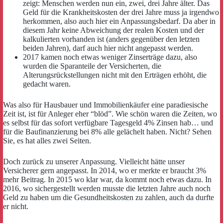
zeigt: Menschen werden nun ein, zwei, drei Jahre älter. Das
Geld für die Krankheitskosten der drei Jahre muss ja irgendwo
herkommen, also auch hier ein Anpassungsbedarf. Da aber in
diesem Jahr keine Abweichung der realen Kosten und der
kalkulierten vorhanden ist (anders gegenüber den letzten
beiden Jahren), darf auch hier nicht angepasst werden.
2017 kamen noch etwas weniger Zinserträge dazu, also
wurden die Sparanteile der Versicherten, die
Alterungsrückstellungen nicht mit den Erträgen erhöht, die
gedacht waren.
Was also für Hausbauer und Immobilienkäufer eine paradiesische
Zeit ist, ist für Anleger eher “blöd”. Wie schön waren die Zeiten, wo
es selbst für das sofort verfügbare Tagesgeld 4% Zinsen hab… und
für die Baufinanzierung bei 8% alle gelächelt haben. Nicht? Sehen
Sie, es hat alles zwei Seiten.
Doch zurück zu unserer Anpassung. Vielleicht hätte unser
Versicherer gern angepasst. In 2014, wo er merkte er braucht 3%
mehr Beitrag. In 2015 wo klar war, da kommt noch etwas dazu. In
2016, wo sichergestellt werden musste die letzten Jahre auch noch
Geld zu haben um die Gesundheitskosten zu zahlen, auch da durfte
er nicht.