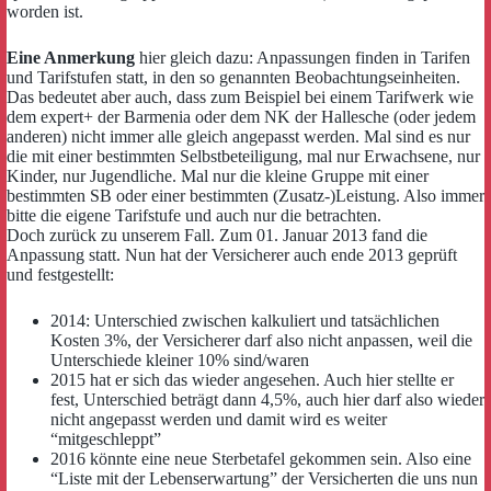
worden ist.
Eine Anmerkung
hier gleich dazu: Anpassungen finden in Tarifen
und Tarifstufen statt, in den so genannten Beobachtungseinheiten.
Das bedeutet aber auch, dass zum Beispiel bei einem Tarifwerk wie
dem expert+ der Barmenia oder dem NK der Hallesche (oder jedem
anderen) nicht immer alle gleich angepasst werden. Mal sind es nur
die mit einer bestimmten Selbstbeteiligung, mal nur Erwachsene, nur
Kinder, nur Jugendliche. Mal nur die kleine Gruppe mit einer
bestimmten SB oder einer bestimmten (Zusatz-)Leistung. Also immer
bitte die eigene Tarifstufe und auch nur die betrachten.
Doch zurück zu unserem Fall. Zum 01. Januar 2013 fand die
Anpassung statt. Nun hat der Versicherer auch ende 2013 geprüft
und festgestellt:
2014: Unterschied zwischen kalkuliert und tatsächlichen
Kosten 3%, der Versicherer darf also nicht anpassen, weil die
Unterschiede kleiner 10% sind/waren
2015 hat er sich das wieder angesehen. Auch hier stellte er
fest, Unterschied beträgt dann 4,5%, auch hier darf also wieder
nicht angepasst werden und damit wird es weiter
“mitgeschleppt”
2016 könnte eine neue Sterbetafel gekommen sein. Also eine
“Liste mit der Lebenserwartung” der Versicherten die uns nun