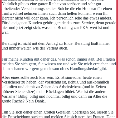
Natürlich gibt es eine ganze Reihe von seriöser und sehr gut
arbeitender Versicherungsberater. Solche die ein Honorar für einen
Tarifwechsel nehmen Ihnen auch dann helfen können, wenn Ihr
Berater nicht will oder kann. Ich persönlich sehe das etwas anders.
Für die eigenen Kunden gehört gerade das zum Service, denn gerade
hier und jetzt zeigt sich, was eine Beratung zur PKV wert ist und
war.
Beratung ist nicht mit dem Antrag zu Ende, Beratung läuft immer
und immer weiter, wie der Vertrag auch.
Für meine Kunden gilt daher das, was schon immer galt. Bei Fragen
melden Sie sich gern, Sie wissen wo und wie Sie mich erreichen und
dann schauen wir gern gemeinsam ob es Handlungsbedarf gibt.
Aber eines sollte auch klar sein. Es ist sinnvoller heute einen
Versicherer zu haben, der vorsichtig ist, richtig und auskömmlich
kalkuliert und damit zu Zeiten des Arbeitslebens (und in Zeiten
höherer Steuersätze) mehr Rücklagen bildet. Was ist die andere
Variante? Billig, billig und nochmal billig und dann im Alter die
große Rache? Nein Dank1
Tun Sie sich daher einen großen Gefallen, überlegen Sie, lassen Sie
die Entscheidung sacken und melden Sie sich gern bei Fragen. Dann