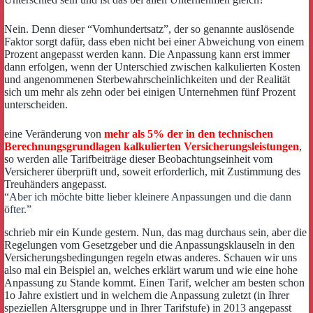
Nein. Denn dieser “Vomhundertsatz”, der so genannte auslösende
Faktor sorgt dafür, dass eben nicht bei einer Abweichung von einem
Prozent angepasst werden kann. Die Anpassung kann erst immer
dann erfolgen, wenn der Unterschied zwischen kalkulierten Kosten
und angenommenen Sterbewahrscheinlichkeiten und der Realität
sich um mehr als zehn oder bei einigen Unternehmen fünf Prozent
unterscheiden.
eine Veränderung von
mehr als 5% der in den technischen
Berechnungsgrundlagen kalkulierten Versicherungsleistungen
,
so werden alle Tarifbeiträge dieser Beobachtungseinheit vom
Versicherer überprüft und, soweit erforderlich, mit Zustimmung des
Treuhänders angepasst.
“Aber ich möchte bitte lieber kleinere Anpassungen und die dann
öfter.”
schrieb mir ein Kunde gestern. Nun, das mag durchaus sein, aber die
Regelungen vom Gesetzgeber und die Anpassungsklauseln in den
Versicherungsbedingungen regeln etwas anderes. Schauen wir uns
also mal ein Beispiel an, welches erklärt warum und wie eine hohe
Anpassung zu Stande kommt. Einen Tarif, welcher am besten schon
1o Jahre existiert und in welchem die Anpassung zuletzt (in Ihrer
speziellen Altersgruppe und in Ihrer Tarifstufe) in 2013 angepasst