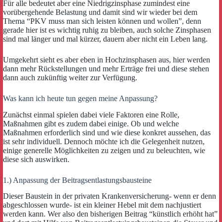
Für alle bedeutet aber eine Niedrigzinsphase zumindest eine
vorübergehende Belastung und damit sind wir wieder bei dem
Thema “PKV muss man sich leisten können und wollen”, denn
gerade hier ist es wichtig ruhig zu bleiben, auch solche Zinsphasen
sind mal länger und mal kürzer, dauern aber nicht ein Leben lang.
Umgekehrt sieht es aber eben in Hochzinsphasen aus, hier werden
dann mehr Rückstellungen und mehr Erträge frei und diese stehen
dann auch zukünftig weiter zur Verfügung.
Was kann ich heute tun gegen meine Anpassung?
Zunächst einmal spielen dabei viele Faktoren eine Rolle,
Maßnahmen gibt es zudem dabei einige. Ob und welche
Maßnahmen erforderlich sind und wie diese konkret aussehen, das
ist sehr individuell. Dennoch möchte ich die Gelegenheit nutzen,
einige generelle Möglichkeiten zu zeigen und zu beleuchten, wie
diese sich auswirken.
1.) Anpassung der Beitragsentlastungsbausteine
Dieser Baustein in der privaten Krankenversicherung- wenn er denn
abgeschlossen wurde- ist ein kleiner Hebel mit dem nachjustiert
werden kann. Wer also den bisherigen Beitrag “künstlich erhöht hat”