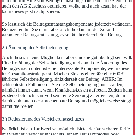
und dort mit Hilfe von Beitragsentlastuingsbausteinen die Steuer und
auch den AG Zuschuss optimieren wollte und auch getan hat, der
kann dieses jetzt nachjustieren.
So lässt sich die Beitragsentlastungskomponente jederzeit verändern.
Reduzieren tun Sie damit aber auch die dann in der Zukunft
garantierte Beitragsentlastung, es senkt aber derzeit den Beitrag.
2.) Änderung der Selbstbeteiligung
Auch dieses ist eine Möglichkeit, aber eine die gut überlegt sein will.
Eine Erhöhung der Selbstbeteiligung und damit die Änderung des
Beitrages nach unten ist eine interessante Komponente, wenn diese
ins Gesamtkonstrukt passt. Machen Sie aus einer 300 eine 600 €
jährliche Selbstbeteiligung, sinkt derzeit der Beitrag. ABER: Im
schlechtesten Fall müssen Sie die Selbstbeteiligung auch zahlen,
nämlich immer dann, wenn Krankheitskosten auftreten. Zudem kann
es steuerlich nicht sinnvoll sein, eine Senkung zu erreichen, denn
damit sinkt auch der anrechenbare Betrag und möglicherweise steigt
damit die Steuer.
3.) Reduzierung des Versicherungsschutzes
Natürlich ist ein Tarifwechsel möglich. Bietet der Versicherer Tarife
mit weniger Versicherungsschutz, einem Hausarztmodell oder