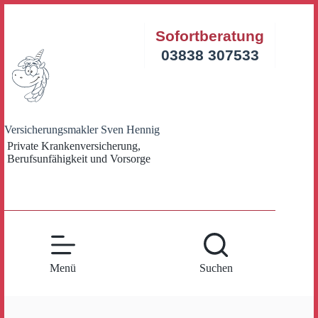
Zum
Inhalt
Sofortberatung
springen
03838 307533
Versicherungsmakler Sven Hennig
Private Krankenversicherung,
Berufsunfähigkeit und Vorsorge
Menü
Suchen