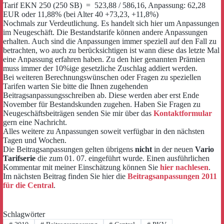
Tarif EKN 250 (250 SB) = 523,88 / 586,16, Anpassung: 62,28
EUR oder 11,88% (bei Alter 40 +73,23, +11,8%)
Nochmals zur Verdeutlichung. Es handelt sich hier um Anpassungen
im Neugeschäft. Die Bestandstarife können andere Anpassungen
erhalten. Auch sind die Anpassungen immer speziell auf den Fall zu
betrachten, wo auch zu berücksichtigen ist wann diese das letzte Mal
eine Anpassung erfahren haben. Zu den hier genannten Prämien
muss immer der 10%ige gesetzliche Zuschlag addiert werden.
Bei weiteren Berechnungswünschen oder Fragen zu speziellen
Tarifen warten Sie bitte die Ihnen zugehenden
Beitragsanpassungsschreiben ab. Diese werden aber erst Ende
November für Bestandskunden zugehen. Haben Sie Fragen zu
Neugeschäftsbeiträgen senden Sie mir über das
Kontaktformular
gern eine Nachricht.
Alles weitere zu Anpassungen soweit verfügbar in den nächsten
Tagen und Wochen.
Die Beitragsanpassungen gelten übrigens
nicht
in der neuen
Vario
Tarifserie
die zum 01. 07. eingeführt wurde. Einen ausführlichen
Kommentar mit meiner Einschätzung können Sie
hier nachlesen
.
Im nächsten Beitrag finden Sie hier die
Beitragsanpassungen 2011
für die Central
.
Schlagwörter