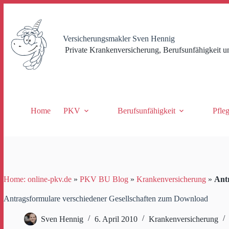
Zum
Inhalt
springen
Versicherungsmakler Sven Hennig
Private Krankenversicherung, Berufsunfähigkeit u
Home
PKV
Berufsunfähigkeit
Pfle
Home: online-pkv.de
»
PKV BU Blog
»
Krankenversicherung
»
Ant
Antragsformulare verschiedener Gesellschaften zum Download
Sven Hennig
6. April 2010
Krankenversicherung