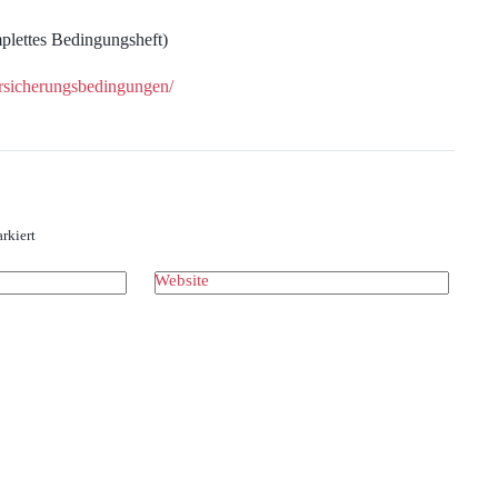
mplettes Bedingungsheft)
rsicherungsbedingungen/
rkiert
Website