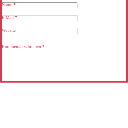
Name
*
E-Mail
*
Website
Kommentar schreiben
*
Kommentar abschicken
Mobile “click and call”: