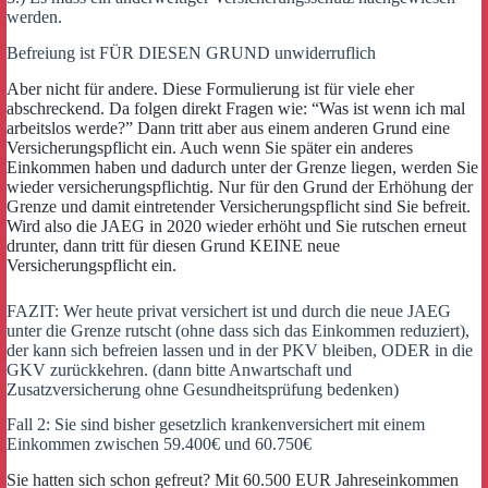
werden.
Befreiung ist FÜR DIESEN GRUND unwiderruflich
Aber nicht für andere. Diese Formulierung ist für viele eher
abschreckend. Da folgen direkt Fragen wie: “Was ist wenn ich mal
arbeitslos werde?” Dann tritt aber aus einem anderen Grund eine
Versicherungspflicht ein. Auch wenn Sie später ein anderes
Einkommen haben und dadurch unter der Grenze liegen, werden Sie
wieder versicherungspflichtig. Nur für den Grund der Erhöhung der
Grenze und damit eintretender Versicherungspflicht sind Sie befreit.
Wird also die JAEG in 2020 wieder erhöht und Sie rutschen erneut
drunter, dann tritt für diesen Grund KEINE neue
Versicherungspflicht ein.
FAZIT: Wer heute privat versichert ist und durch die neue JAEG
unter die Grenze rutscht (ohne dass sich das Einkommen reduziert),
der kann sich befreien lassen und in der PKV bleiben, ODER in die
GKV zurückkehren. (dann bitte Anwartschaft und
Zusatzversicherung ohne Gesundheitsprüfung bedenken)
Fall 2: Sie sind bisher gesetzlich krankenversichert mit einem
Einkommen zwischen 59.400€ und 60.750€
Sie hatten sich schon gefreut? Mit 60.500 EUR Jahreseinkommen