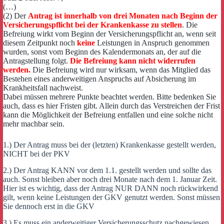
(…)
(2) Der
Antrag ist innerhalb von drei Monaten nach Beginn der
Versicherungspflicht bei der Krankenkasse zu stellen
. Die
Befreiung wirkt vom Beginn der Versicherungspflicht an, wenn seit
diesem Zeitpunkt noch
keine
Leistungen in Anspruch genommen
wurden, sonst vom Beginn des Kalendermonats an, der auf die
Antragstellung folgt.
Die Befreiung kann nicht widerrufen
werden.
Die Befreiung wird nur wirksam, wenn das Mitglied das
Bestehen eines anderweitigen Anspruchs auf Absicherung im
Krankheitsfall nachweist.
Dabei müssen mehrere Punkte beachtet werden. Bitte bedenken Sie
auch, dass es hier Fristen gibt. Allein durch das Verstreichen der Frist
kann die Möglichkeit der Befreiung entfallen und eine solche nicht
mehr machbar sein.
1.) Der Antrag muss bei der (letzten) Krankenkasse gestellt werden,
NICHT bei der PKV
2.) Der Antrag KANN vor dem 1.1. gestellt werden und sollte das
auch. Sonst bleiben aber noch drei Monate nach dem 1. Januar Zeit.
Hier ist es wichtig, dass der Antrag NUR DANN noch rückwirkend
gilt, wenn keine Leistungen der GKV genutzt werden. Sonst müssen
Sie dennoch erst in die GKV
3.) Es muss ein anderweitiger Versicherungsschutz nachgewiesen