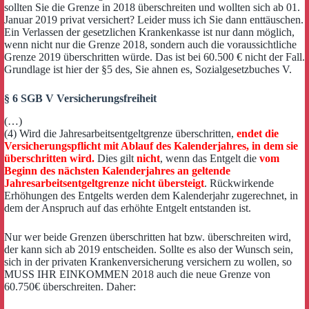
sollten Sie die Grenze in 2018 überschreiten und wollten sich ab 01.
Januar 2019 privat versichert? Leider muss ich Sie dann enttäuschen.
Ein Verlassen der gesetzlichen Krankenkasse ist nur dann möglich,
wenn nicht nur die Grenze 2018, sondern auch die voraussichtliche
Grenze 2019 überschritten würde. Das ist bei 60.500 € nicht der Fall.
Grundlage ist hier der §5 des, Sie ahnen es, Sozialgesetzbuches V.
§ 6 SGB V Versicherungsfreiheit
(…)
(4) Wird die Jahresarbeitsentgeltgrenze überschritten,
endet die
Versicherungspflicht mit Ablauf des Kalenderjahres, in dem sie
überschritten wird.
Dies gilt
nicht
, wenn das Entgelt die
vom
Beginn des nächsten Kalenderjahres an geltende
Jahresarbeitsentgeltgrenze nicht übersteigt
. Rückwirkende
Erhöhungen des Entgelts werden dem Kalenderjahr zugerechnet, in
dem der Anspruch auf das erhöhte Entgelt entstanden ist.
Nur wer beide Grenzen überschritten hat bzw. überschreiten wird,
der kann sich ab 2019 entscheiden. Sollte es also der Wunsch sein,
sich in der privaten Krankenversicherung versichern zu wollen, so
MUSS IHR EINKOMMEN 2018 auch die neue Grenze von
60.750€ überschreiten. Daher: