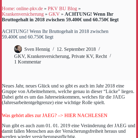
Home: online-pkv.de
»
PKV BU Blog
»
Krankenversicherung
»
GKV
»
ACHTUNG! Wenn Ihr
Bruttogehalt in 2018 zwischen 59.400€ und 60.750€ liegt
ACHTUNG! Wenn Ihr Bruttogehalt in 2018 zwischen
59.400€ und 60.750€ liegt
Sven Hennig
12. September 2018
GKV
,
Krankenversicherung
,
Private KV
,
Recht
1 Kommentar
Neues Jahr, neues Glück und so gibt es auch im Jahr 2018 eine
Gruppe von Arbeitnehmern, welche genau in dieser “Lücke” liegen.
Dabei geht es um das Jahreseinkommen, welches für die JAEG
(Jahresarbeitentgeltgrenze) eine wichtige Rolle spielt.
Was gehört alles zur JAEG? –> HIER NACHLESEN
Nun gibt es auch zum 01. 01. 2019 eine Veränderung der JAEG und
damit fallen Menschen aus der Versicherungsfreiheit heraus und
werden wieder versicherungspflichtig.