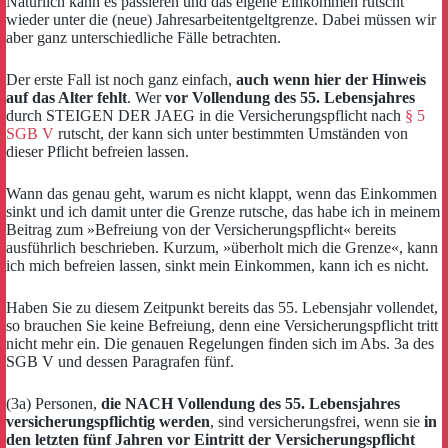
Natürlich kann es passieren und das eigene Einkommen rutscht
wieder unter die (neue) Jahresarbeitentgeltgrenze. Dabei müssen wir
aber ganz unterschiedliche Fälle betrachten.
Der erste Fall ist noch ganz einfach,
auch wenn hier der Hinweis
auf das Alter fehlt
. Wer
vor Vollendung des 55. Lebensjahres
durch STEIGEN DER JAEG in die Versicherungspflicht nach
§ 5
SGB V
rutscht, der kann sich unter bestimmten Umständen von
dieser Pflicht befreien lassen.
Wann das genau geht, warum es nicht klappt, wenn das Einkommen
sinkt und ich damit unter die Grenze rutsche, das habe ich in meinem
Beitrag zum »Befreiung von der Versicherungspflicht« bereits
ausführlich beschrieben. Kurzum, »überholt mich die Grenze«, kann
ich mich befreien lassen, sinkt mein Einkommen, kann ich es nicht.
Haben Sie zu diesem Zeitpunkt bereits das 55. Lebensjahr vollendet,
so brauchen Sie keine Befreiung, denn eine Versicherungspflicht tritt
nicht mehr ein. Die genauen Regelungen finden sich im Abs. 3a des
SGB V und dessen Paragrafen fünf.
(3a) Personen,
die NACH Vollendung des 55. Lebensjahres
versicherungspflichtig werden
, sind versicherungsfrei, wenn sie
in
den letzten fünf Jahren vor Eintritt der Versicherungspflicht