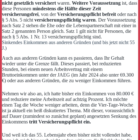
nicht gesetzlich versichert
waren.
Weitere Voraussetzung
ist, dass
diese Personen
mindestens die Hälfte dieser Zeit
versicherungsfrei
, von der
Versicherungspflicht befreit
oder nach
§ 5 Abs. 5 nicht
versicherungspflichtig waren
. Der Voraussetzung
nach Satz 2 stehen die Ehe oder die Lebenspartnerschaft mit einer in
Satz 2 genannten Person gleich. Satz 1 gilt nicht für Personen, die
nach § 5 Abs. 1 Nr. 13 versicherungspflichtig sind.
Sinkendes Einkommen aus anderen Gründen (und bis jetzt nicht 55
J.)
Auch aus anderen Gründen kann es passieren, dass Ihr Gehalt
wieder unter die Grenze fällt. Dieses passiert, bei reduzierten
Stunden, bei einem neuen Arbeitsvertrag mit einem
Bruttoeinkommen unter der JAEG (im Jahr 2024 also unter 69.300
€) oder aus anderen Gründen, die zu weniger Einkommen führen.
Nehmen wir also an, ich hatte bisher ein Einkommen von 80.000 €
und reduziere meine Arbeitszeit auf achtzig Prozent. Ich möchte
einen Tag die Woche weniger arbeiten, denn die Vier-Tage-Woche
ist ja aktuell ein heiß diskutiertes Thema. Mit dieser, voraussichtlich
auf Dauer (zumindest so zunächst geplant) angesetzten Senkung des
Einkommens
tritt Versicherungspflicht ein.
Und weil ich das 55. Lebensjahr eben bisher nicht vollendet habe,