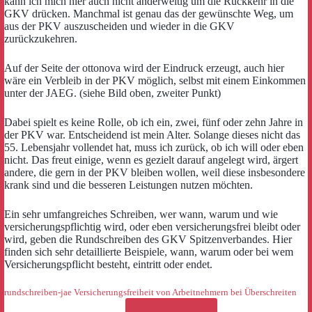
kann ich mich hier auch nicht anderweitig um die Rückkehr in die
GKV drücken. Manchmal ist genau das der gewünschte Weg, um
aus der PKV auszuscheiden und wieder in die GKV
zurückzukehren.
Auf der Seite der ottonova wird der Eindruck erzeugt, auch hier
wäre ein Verbleib in der PKV möglich, selbst mit einem Einkommen
unter der JAEG. (siehe Bild oben, zweiter Punkt)
Dabei spielt es keine Rolle, ob ich ein, zwei, fünf oder zehn Jahre in
der PKV war. Entscheidend ist mein Alter. Solange dieses nicht das
55. Lebensjahr vollendet hat, muss ich zurück, ob ich will oder eben
nicht. Das freut einige, wenn es gezielt darauf angelegt wird, ärgert
andere, die gern in der PKV bleiben wollen, weil diese insbesondere
krank sind und die besseren Leistungen nutzen möchten.
Ein sehr umfangreiches Schreiben, wer wann, warum und wie
versicherungspflichtig wird, oder eben versicherungsfrei bleibt oder
wird, geben die Rundschreiben des GKV Spitzenverbandes. Hier
finden sich sehr detaillierte Beispiele, wann, warum oder bei wem
Versicherungspflicht besteht, eintritt oder endet.
rundschreiben-jae Versicherungsfreiheit von Arbeitnehmern bei Überschreiten