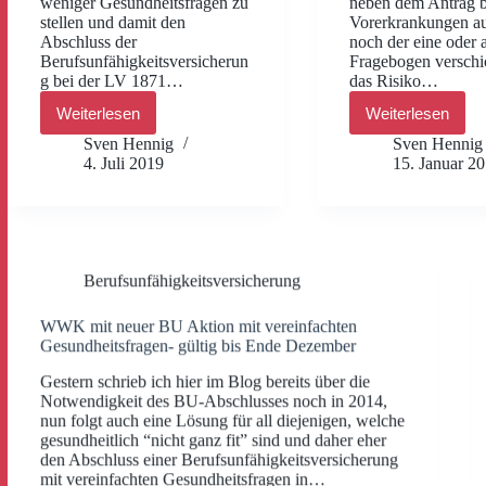
weniger Gesundheitsfragen zu
neben dem Antrag b
stellen und damit den
Vorerkrankungen a
Abschluss der
noch der eine oder 
Berufsunfähigkeitsversicherun
Fragebogen verschi
g bei der LV 1871…
das Risiko…
Weiterlesen
Weiterlesen
[BU
Signal
Aktion]
Iduna
Sven Hennig
Sven Hennig
Berufsunfähigkeitsversicherung
mit
4. Juli 2019
15. Januar 2
mit
Berufsunfä
vereinfachten
mit
Gesundheitsfragen
vereinfach
Gesundheit
zumindest
für
Berufsunfähigkeitsversicherung
Einige
WWK mit neuer BU Aktion mit vereinfachten
Gesundheitsfragen- gültig bis Ende Dezember
Gestern schrieb ich hier im Blog bereits über die
Notwendigkeit des BU-Abschlusses noch in 2014,
nun folgt auch eine Lösung für all diejenigen, welche
gesundheitlich “nicht ganz fit” sind und daher eher
den Abschluss einer Berufsunfähigkeitsversicherung
mit vereinfachten Gesundheitsfragen in…