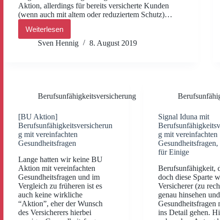
Aktion, allerdings für bereits versicherte Kunden
(wenn auch mit altem oder reduziertem Schutz)…
Weiterlesen
Berufsunfähigkeitsschutz
mit
Sven Hennig
8. August 2019
vereinfachten
Gesundheitsfragen
–
Umtauschaktion
Berufsunfähigkeitsversicherung
Berufsunfähi
[BU Aktion]
Signal Iduna mit
Berufsunfähigkeitsversicherun
Berufsunfähigkeitsv
g mit vereinfachten
g mit vereinfachten
Gesundheitsfragen
Gesundheitsfragen,
für Einige
Lange hatten wir keine BU
Aktion mit vereinfachten
Berufsunfähigkeit, d
Gesundheitsfragen und im
doch diese Sparte 
Vergleich zu früheren ist es
Versicherer (zu rech
auch keine wirkliche
genau hinsehen und
“Aktion”, eher der Wunsch
Gesundheitsfragen m
des Versicherers hierbei
ins Detail gehen. H