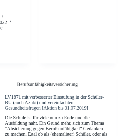
Gesundheitsfragen
igkeit
2022
e
re
sfragen,
n
Berufsunfähigkeitsversicherung
LV1871 mit verbesserter Einstufung in der Schüler-
BU (auch Azubi) und vereinfachten
Gesundheitsfragen [Aktion bis 31.07.2019]
Die Schule ist für viele nun zu Ende und die
Ausbildung naht. Ein Grund mehr, sich zum Thema
“Absicherung gegen Berufsunfähigkeit” Gedanken
zu machen. Egal ob als (ehemaliger) Schüler, oder als