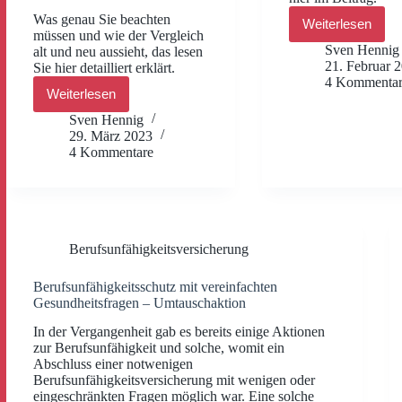
Was genau Sie beachten
Weiterlesen
Berufsunfäh
müssen und wie der Vergleich
2022
Sven Hennig
alt und neu aussieht, das lesen
–
21. Februar 
Sie hier detailliert erklärt.
vereinfacht
4 Kommenta
Gesundheit
Weiterlesen
ARAG
Änderunge
Krankenversicherung
Sven Hennig
und
Gesundheitsfragen
29. März 2023
mehr
werden
4 Kommentare
geändert
Berufsunfähigkeitsversicherung
Berufsunfähigkeitsschutz mit vereinfachten
Gesundheitsfragen – Umtauschaktion
In der Vergangenheit gab es bereits einige Aktionen
zur Berufsunfähigkeit und solche, womit ein
Abschluss einer notwenigen
Berufsunfähigkeitsversicherung mit wenigen oder
eingeschränkten Fragen möglich war. Eine solche