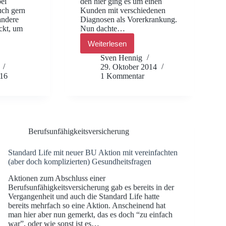
ei
den hier ging es um einen
uch gern
Kunden mit verschiedenen
andere
Diagnosen als Vorerkrankung.
ckt, um
Nun dachte…
Weiterlesen
Private
Krankenversicherung
Sven Hennig
ohne
29. Oktober 2014
Gesundheitsfragen,
016
1 Kommentar
gibt
higkeitsversicherung
es
sowas?
ten
sfragen,
Berufsunfähigkeitsversicherung
Standard Life mit neuer BU Aktion mit vereinfachten
(aber doch komplizierten) Gesundheitsfragen
Aktionen zum Abschluss einer
Berufsunfähigkeitsversicherung gab es bereits in der
Vergangenheit und auch die Standard Life hatte
bereits mehrfach so eine Aktion. Anscheinend hat
man hier aber nun gemerkt, das es doch “zu einfach
war”, oder wie sonst ist es…