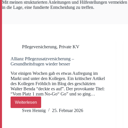
Mit meinen strukturierten Anleitungen und Hilfestellungen vermeiden 
in die Lage, eine fundierte Entscheidung zu treffen.
Pflegeversicherung
,
Private KV
Allianz Pflegezusatzversicherung –
Gesundheitsfragen wieder besser
Vor einigen Wochen gab es etwas Aufregung im
Markt und unter den Kollegen. Ein kritischer Artikel
des Kollegen Fröhlich im Blog des geschätzten
Walter Benda “deckte es auf”. Der provokante Titel:
“Vom Platz 1 zum No-Go“ Go” und so ging…
Weiterlesen
Allianz
Pflegezusatzversicherung –
Sven Hennig
25. Februar 2026
Gesundheitsfragen
wieder
besser