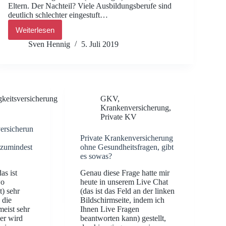
Eltern. Der Nachteil? Viele Ausbildungsberufe sind
deutlich schlechter eingestuft…
Weiterlesen
LV1871
mit
Sven Hennig
5. Juli 2019
verbesserter
Einstufung
in
der
Schüler-
BU
gkeitsversicherung
GKV
,
(auch
Krankenversicherung
,
Azubi)
Private KV
und
vereinfachten
ersicherun
Gesundheitsfragen
Private Krankenversicherung
[Aktion
 zumindest
ohne Gesundheitsfragen, gibt
bis
es sowas?
31.07.2019]
as ist
Genau diese Frage hatte mir
wo
heute in unserem Live Chat
t) sehr
(das ist das Feld an der linken
 die
Bildschirmseite, indem ich
eist sehr
Ihnen Live Fragen
ier wird
beantworten kann) gestellt,