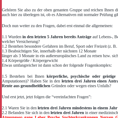
Gehören Sie also zu der oben genanten Gruppe und reichen Ihnen di
auch hier zu überlegen ist, ob es Alternativen mit normaler Prüfung gi
Doch nun weiter zu den Fragen, dabei erst einmal die allgemeinen:
1.1 Wurden
in den letzten 5 Jahren bereits Anträge
auf Lebens-, B
welcher Versicherung?
1.2 Bestehen besondere Gefahren im Beruf, Sport oder Freizeit (z. B.
1.3 Beabsichtigen Sie, innerhalb der nächsten 12 Monate
länger als 3 Monate in ein außereuropäisches Land zu reisen bzw. sich
1.4 Körpergröße / Körpergewicht
Etwas umfangreicher ist dann schon der folgende Fragenkomplex:
1.5 Bestehen bei Ihnen
körperliche, psychische oder geistige
Amputationen)? Haben Sie in den
letzten drei Jahren einen Antra
Rente aus gesundheitlichen
Gründen oder wegen eines Unfalls?
Und erst jetzt, jetzt folgen die “vereinfachten Fragen”:
2.1 Waren Sie in den
letzten drei Jahren mindestens in einem Jahr
2.2 Befanden Sie sich in den
letzten drei Jahren
in einer medizinis
Atmungsor- gane, Leber, Psyche, Suchterkrankungen, Nerven, Ge