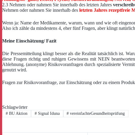
2.3 Nehmen oder nahmen Sie innerhalb des letzten Jahres
verschreib
Nehmen oder nahmen Sie innerhalb des
letzten Jahres rezeptfreie
Wenn ja: Name der Medikamente, warum, wann und wie oft eingen
Also ich zähle da mindestens 4, eher fünf Fragen, aber klingt natürli
Meine Einschätzung/ Fazit
Die Pressemitteilung klingt besser als die Realität tatsächlich ist.
diese Fragen richtig und ruhigen Gewissens mit NEIN beantworten 
Ablehnung. (anonyme) Risikovoranfragen durch spezialisierte Vermitt
genutzt wird.
Fragen zur Risikovoranfrage, zur Einschätzung oder zu einem Produ
Schlagwörter
#
BU Aktion
#
Signal Iduna
#
vereinfachteGesundheitsprüfung