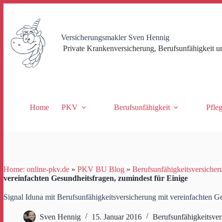
Zum
Inhalt
springen
Versicherungsmakler Sven Hennig
Private Krankenversicherung, Berufsunfähigkeit u
Home
PKV
Berufsunfähigkeit
Pfle
Home: online-pkv.de
»
PKV BU Blog
»
Berufsunfähigkeitsversicher
vereinfachten Gesundheitsfragen, zumindest für Einige
Signal Iduna mit Berufsunfähigkeitsversicherung mit vereinfachten G
Sven Hennig
15. Januar 2016
Berufsunfähigkeitsver