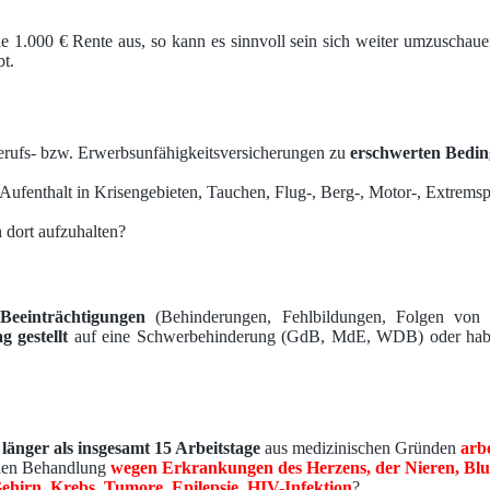
e 1.000 € Rente aus, so kann es sinnvoll sein sich weiter umzuschau
bt.
erufs- bzw. Erwerbsunfähigkeitsversicherungen zu
erschwerten Bedi
 Aufenthalt in Krisengebieten, Tauchen, Flug-, Berg-, Motor-, Extremsp
 dort aufzuhalten?
 Beeinträchtigungen
(Behinderungen, Fehlbildungen, Folgen von o
g gestellt
auf eine Schwerbehinderung (GdB, MdE, WDB) oder haben
 länger als insgesamt 15 Arbeitstage
aus medizinischen Gründen
arb
chen Behandlung
wegen Erkrankungen des Herzens, der Nieren, Blu
hirn, Krebs, Tumore, Epilepsie, HIV-Infektion
?