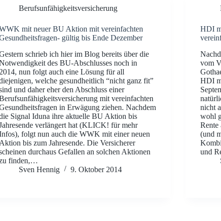
Berufsunfähigkeitsversicherung
WWK mit neuer BU Aktion mit vereinfachten
HDI mi
Gesundheitsfragen- gültig bis Ende Dezember
verein
Gestern schrieb ich hier im Blog bereits über die
Nachd
Notwendigkeit des BU-Abschlusses noch in
vom Vo
2014, nun folgt auch eine Lösung für all
Gothae
diejenigen, welche gesundheitlich “nicht ganz fit”
HDI mi
sind und daher eher den Abschluss einer
Septem
Berufsunfähigkeitsversicherung mit vereinfachten
natürl
Gesundheitsfragen in Erwägung ziehen. Nachdem
nicht 
die Signal Iduna ihre aktuelle BU Aktion bis
wohl 
Jahresende verlängert hat (KLICK! für mehr
Rente
Infos), folgt nun auch die WWK mit einer neuen
(und 
Aktion bis zum Jahresende. Die Versicherer
Kombip
scheinen durchaus Gefallen an solchen Aktionen
und R
zu finden,…
Sven Hennig
9. Oktober 2014