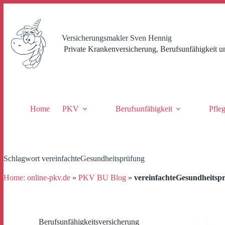
Zum
Inhalt
springen
Versicherungsmakler Sven Hennig
Private Krankenversicherung, Berufsunfähigkeit u
Home
PKV
Berufsunfähigkeit
Pfle
Schlagwort
vereinfachteGesundheitsprüfung
Home: online-pkv.de
»
PKV BU Blog
»
vereinfachteGesundheitsp
Berufsunfähigkeitsversicherung