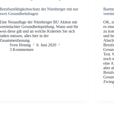
Berufsunfähigkeitsschutz der Nürnberger mit nur
Barmen
zwei Gesundheitsfragen
verein
Eine Neuauflage der Nürnberger BU Aktion mit
OK, zu
vereinfachter Gesundheitsprüfung. Wann und für
es ein
wen diese gilt und an welche Kriterien Sie sich
zu ko
halten müssen, alles hier in der
und be
Zusammenfassung.
Abschl
Sven Hennig
6. Juni 2020
Berufs
3 Kommentare
Gesund
Test. 
noch n
eine A
aber a
Berufs
Gesund
Zwing