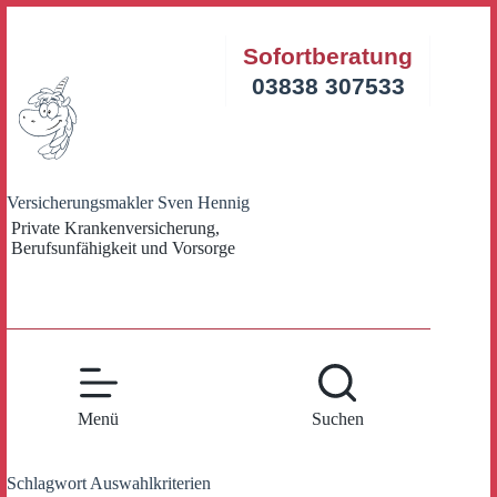
Zum
Inhalt
Sofortberatung
springen
03838 307533
Versicherungsmakler Sven Hennig
Private Krankenversicherung,
Berufsunfähigkeit und Vorsorge
Menü
Suchen
Schlagwort
Auswahlkriterien