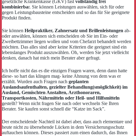
gesetzliche Krankenkasse (GKV) fast
vollständig frei
kombinierba
r. Sie können Leistungen auswählen, sich für oder
gegen Leistungsbausteine entscheiden und so das für Sie geeignete
Produkt finden.
Sie können
Heilpraktiker, Zahnersatz und Brillenleistungen
ab-
oder anwählen, können sich entscheiden ob Sie im Ein- oder
Zweibettzimmer liegen wollen und vom Chefarzt behandelt werden
möchten. Das alles sind aber keine Kriterien die geeignet sind ein
lebenslanges Produkt auszuwählen. Oh, werden Sie jetzt vielleicht
denken, danach hat mich mein Berater aber gefragt.
Ich hoffe nicht das es die einzigen Fragen waren, denn dann hatte
diese- so hart das klingen mag- keine Ahnung von dem was er
erzählt. Wurden auch Fragen nach
geplanten
Auslandsaufenthalten, gezielter Behandlung(smöglichkeit) im
Ausland, Gemischten Anstalten, Arzthonoraren,
Transportkosten, Nährmitteln oder Heil- und Hilfsmitteln
gestellt? Wenn nicht fragen Sie nach oder wechseln Sie Ihren
Berater. Sie kaufen sonst schnell die “Katze im Sack”.
Der entscheidende Nachteil ist dabei aber, dass auch elementare und
heute nicht zu übersehende Lücken in dem Versicherungsschutz
auftauchen können. Dieses passiert zum einen dadurch, das Ihnen