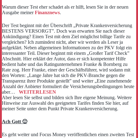
Warum dieser Test eher schadet als er hilft, lesen Sie in der neuen
Ausgabe meiner
Finanznews
.
Der Test beginnt mit der Überschrift „Private Krankenversicherung
BESTENS VERSORGT”. Doch was erwarten Sie nach dieser
Ankündigung? Einen Test mit dem Ziel möglichst billige Tarife zu
vergleichen? Ich zumindest nicht, aber wir werden als Leser ja
aufgeklärt. Neben allgemeinen Informationen zu der PKV folgt ein
interessanter Teil. Dieser beginnt mit einem „Großer Tarif Check”
Abschnitt. Hier erklärt der Autor, dass er sich kompetenter Hilfe
bedient habe und das Ratingunternehmen Franke & Bornberg zu
Rate zog. Herr Franke, einer der Geschäftsführer, wird sodann mit
den Worten: „Lange Jahre hat sich die PKV-Branche gegen die
Transparenz ihrer Produkte gestellt” und weiter „Eine zunehmende
Anzahl der Anbieter formuliert die Versicherungsbedingungen heute
aber…
WEITERLESEN
Aber lesen Sie selbst und bilden sich Ihre eigene Meinung. Weitere
Hinweise zur Auswahl des geeigneten Tarifes finden Sie hier, auf
meiner Seite unter dem Punkt Private Krankenversicherung.
Ach Gott 🙂
Es geht weiter und Focus Money veröffentlichen einen zweiten Test