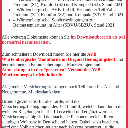
Premium (S1), Komfort (S2) und Kompakt (S3), Stand 2021
– Württembergische: AVB Teil III, Besonderer Teil Zahn
Premium (Z1), Komfort (Z2) und Kompakt (Z3), Stand 2021
– Württembergische: Sonderbedingungen zur
Beitragsentlastung im Alter (SBVU/SBZU), Stand 2021
Alle weiteren Dokumente können Sie
im Downloadbereich als pdf
kostenfrei herunterladen
.
Zum schnelleren Download finden Sie hier die
AVB
Würtembergische Modultarife im Original Bedingungsheft
und
hier mit meinen Kommentierungen, Markierungen und
Anmerkungen in der “gelesenen” Version der AVB
Württembergische Modultarife
.
Allgemeine Versicherungsleistungen nach Teil I und II – Ausland,
Neugeborene, Mindestlaufzeiten
Grundlage zunächst für alle Tarife, sind die
Versicherungsbedingungen des Teil I und II, welche dann durch die
weiteren Regelungen in Teil III erweitert und ergänzt werden.
Versicherungsfähig sind demnach alle Personen, welche Ihren
ständigen Wohnsitz in Deutschland haben. Dabei ist zu beachten,
wird eine Vollversicherung erst nach Wegzug beantragt, ist die