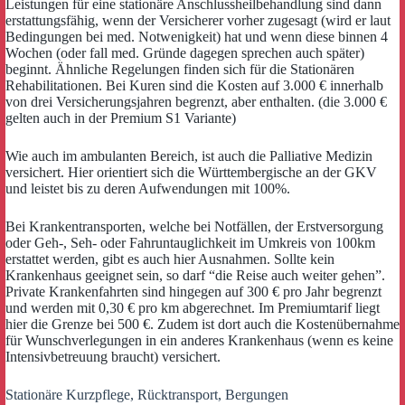
Leistungen für eine stationäre Anschlussheilbehandlung sind dann
erstattungsfähig, wenn der Versicherer vorher zugesagt (wird er laut
Bedingungen bei med. Notwenigkeit) hat und wenn diese binnen 4
Wochen (oder fall med. Gründe dagegen sprechen auch später)
beginnt. Ähnliche Regelungen finden sich für die Stationären
Rehabilitationen. Bei Kuren sind die Kosten auf 3.000 € innerhalb
von drei Versicherungsjahren begrenzt, aber enthalten. (die 3.000 €
gelten auch in der Premium S1 Variante)
Wie auch im ambulanten Bereich, ist auch die Palliative Medizin
versichert. Hier orientiert sich die Württembergische an der GKV
und leistet bis zu deren Aufwendungen mit 100%.
Bei Krankentransporten, welche bei Notfällen, der Erstversorgung
oder Geh-, Seh- oder Fahruntauglichkeit im Umkreis von 100km
erstattet werden, gibt es auch hier Ausnahmen. Sollte kein
Krankenhaus geeignet sein, so darf “die Reise auch weiter gehen”.
Private Krankenfahrten sind hingegen auf 300 € pro Jahr begrenzt
und werden mit 0,30 € pro km abgerechnet. Im Premiumtarif liegt
hier die Grenze bei 500 €. Zudem ist dort auch die Kostenübernahme
für Wunschverlegungen in ein anderes Krankenhaus (wenn es keine
Intensivbetreuung braucht) versichert.
Stationäre Kurzpflege, Rücktransport, Bergungen