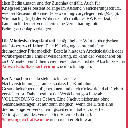
alten Bedingungen und der Zuschlag entfällt. Auch für
Kriegsereignisse besteht solange im Ausland Versicherungsschutz,
wie bei Reiseantritt keine Reisewarnung vorgelegen hat. (§5 (1)).
Wird nach §15 (3) der Wohnsitz außerhalb des EWR verlegt, so
kann auch hier der Versicherte eine Vereinbarung mit
Beitragszuschlag verlangen.
Die
Mindestvertragslaufzeit
beträgt bei der Württembergischen,
wie bisher,
zwei Jahre
. Eine Kündigung ist ordentlich mit
dreimonatiger Frist möglich. Besteht hingegen Arbeitslosigkeit oder
vorübergehende Familienversicherung, so kann der Versicherer bis
zu 6 Monaten ein Ruhen vereinbaren, danach ist der Abschluss einer
Anwartschaftsversicherung
wie üblich möglich.
Bei Neugeborenen besteht auch hier eine
Nachversicherungsgarantie, so dass Ihr Kind ohne
Gesundheitsfragen aufgenommen und auch rückwirkend ab Geburt
versichert ist. Dabei beginnt der Versicherungsschutz ab
VOLLENDUNG der Geburt. Eine Nachversicherung ohne
Gesundheitsfragen ist nur dann möglich, wenn die Eltern eine
dreimonatige Vorversicherungszeit erfüllt haben, oder bei
Vertragsschluss des versicherten Elternteils die 20.
Schwangerschaftswoche
noch nicht erreicht war.