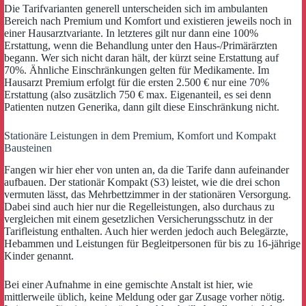
Die Tarifvarianten generell unterscheiden sich im ambulanten
Bereich nach Premium und Komfort und existieren jeweils noch in
einer Hausarztvariante. In letzteres gilt nur dann eine 100%
Erstattung, wenn die Behandlung unter den Haus-/Primärärzten
begann. Wer sich nicht daran hält, der kürzt seine Erstattung auf
70%. Ähnliche Einschränkungen gelten für Medikamente. Im
Hausarzt Premium erfolgt für die ersten 2.500 € nur eine 70%
Erstattung (also zusätzlich 750 € max. Eigenanteil, es sei denn
Patienten nutzen Generika, dann gilt diese Einschränkung nicht.
Stationäre Leistungen in dem Premium, Komfort und Kompakt
Bausteinen
Fangen wir hier eher von unten an, da die Tarife dann aufeinander
aufbauen. Der stationär Kompakt (S3) leistet, wie die drei schon
vermuten lässt, das Mehrbettzimmer in der stationären Versorgung.
Dabei sind auch hier nur die Regelleistungen, also durchaus zu
vergleichen mit einem gesetzlichen Versicherungsschutz in der
Tarifleistung enthalten. Auch hier werden jedoch auch Belegärzte,
Hebammen und Leistungen für Begleitpersonen für bis zu 16-jährige
Kinder genannt.
Bei einer Aufnahme in eine gemischte Anstalt ist hier, wie
mittlerweile üblich, keine Meldung oder gar Zusage vorher nötig.