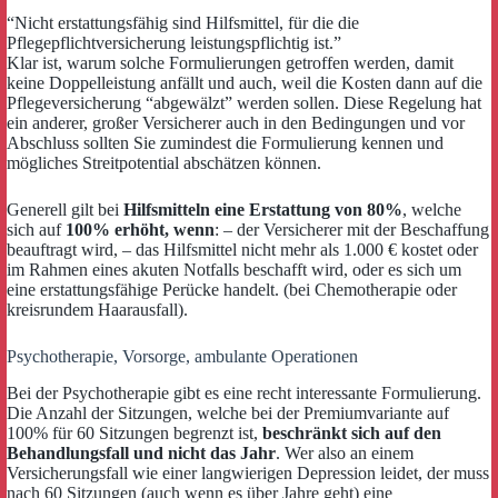
“Nicht erstattungsfähig sind Hilfsmittel, für die die
Pflegepflichtversicherung leistungspflichtig ist.”
Klar ist, warum solche Formulierungen getroffen werden, damit
keine Doppelleistung anfällt und auch, weil die Kosten dann auf die
Pflegeversicherung “abgewälzt” werden sollen. Diese Regelung hat
ein anderer, großer Versicherer auch in den Bedingungen und vor
Abschluss sollten Sie zumindest die Formulierung kennen und
mögliches Streitpotential abschätzen können.
Generell gilt bei
Hilfsmitteln eine Erstattung von 80%
, welche
sich auf
100% erhöht, wenn
: – der Versicherer mit der Beschaffung
beauftragt wird, – das Hilfsmittel nicht mehr als 1.000 € kostet oder
im Rahmen eines akuten Notfalls beschafft wird, oder es sich um
eine erstattungsfähige Perücke handelt. (bei Chemotherapie oder
kreisrundem Haarausfall).
Psychotherapie, Vorsorge, ambulante Operationen
Bei der Psychotherapie gibt es eine recht interessante Formulierung.
Die Anzahl der Sitzungen, welche bei der Premiumvariante auf
100% für 60 Sitzungen begrenzt ist,
beschränkt sich auf den
Behandlungsfall und nicht das Jahr
. Wer also an einem
Versicherungsfall wie einer langwierigen Depression leidet, der muss
nach 60 Sitzungen (auch wenn es über Jahre geht) eine