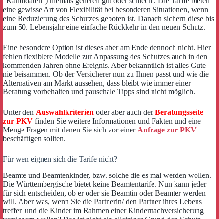
“Kandidaten”) niemals generell gut oder schlecht. Die Tarife bieten
eine gewisse Art von Flexibilität bei besonderen Situationen, wenn
eine Reduzierung des Schutzes geboten ist. Danach sichern diese bis
zum 50. Lebensjahr eine einfache Rückkehr in den neuen Schutz.
Eine besondere Option ist dieses aber am Ende dennoch nicht. Hier
fehlen flexiblere Modelle zur Anpassung des Schutzes auch in den
kommenden Jahren ohne Ereignis. Aber bekanntlich ist alles Gute
nie beisammen. Ob der Versicherer nun zu Ihnen passt und wie die
Alternativen am Markt aussehen, dass bleibt wie immer einer
Beratung vorbehalten und pauschale Tipps sind nicht möglich.
Unter den
Auswahlkriterien
oder aber auch der
Beratungsseite
zur PKV
finden Sie weitere Informationen und Fakten und eine
Menge Fragen mit denen Sie sich vor einer
Anfrage zur PKV
beschäftigen sollten.
Für wen eignen sich die Tarife nicht?
Beamte und Beamtenkinder, bzw. solche die es mal werden wollen.
Die Württembergische bietet keine Beamtentarife. Nun kann jeder
für sich entscheiden, ob er oder sie Beamtin oder Beamter werden
will. Aber was, wenn Sie die Partnerin/ den Partner ihres Lebens
treffen und die Kinder im Rahmen einer Kindernachversicherung