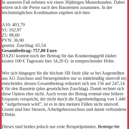
In unserem Fall nehmen wir einen 30jährigen Musterkunden. Dabei
setzen sich die Preise nach den Bausteinen zusammen. In der
höchstmöglichen Kombination ergeben sich hier:
A10: 403,79
S1: 162,97
Z1: 88,60
PVN: 36,90
gesetzl. Zuschlag: 65,54
Gesamtbeitrag: 757,80 Euro
DAZU kommt noch der Beitrag für das Krankentaggeld (dabei
kosten 100 € Tagessatz hier 34,20 €) in entsprechender Höhe.
Wer sich hingegen für die höchste SB Stufe (die so bei Angestellten
aus AG Zuschuss und Steuergründen nur so mittelmäßig sinnvoll ist)
entscheidet, dessen Gesamtbeitrag reduziert sich um 156 auf 247,14
€ für den Baustein (plus gesetzlichen Zuschlag). Damit rechnet sich
diese Option eher nicht. Auch wenn der Betrag erstmal eine höhere
Ersparnis verspricht, der nicht durch die Eigenbeteiligung von 1.440
€ “aufgefressen wird”, ist es in den meisten Fällen nicht sinnvoll.
Grund sind hier Steuern, Arbeitgeberzuschuss und damit verbundene
Effekte.
Dieses sind beides jedoch nur erste Beispielprämien,
Beiträge für