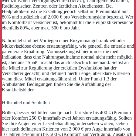
Medizinischen Versorgungszentren (MVZ), Laborgemeinschaften,
Radiologischen Zentren oder ärztlichen Akutdiensten. Bei
Heilpraktikern ist die Erstattung jedoch selbst im Premiumtarif auf
80% und zusätzlich auf 2.000 € pro Versicherungsjahr begrenzt. Wer
im Komforttarif versichert ist, bekommt für die Heilpraktikerbesuche
ebenfalls 80%, aber max. 500 € pro Jahr.
Nährmittel sind bei Vorliegen einer Enzymmangelkrankheit oder
Mukoviszidose ebenso erstattungsfähig, wie generell die enterale und
parenterale Ernährung. Voraussetzung ist hier immer die med.
Indikation, dass eine Nahrungsaufnahme normal nicht mehr möglich
ist, aber aus “Spaß” macht das auch tatsächlich niemand. Selbst an
die Mittel zur Regulierung der erektilen Dysfunktion hat der
Versicherer gedacht, und definiert hierfür enge, aber klare Kriterien
wann diese Mittel erstattungsfähig sind. Unter Punkt 1.3 der
Ambulanten Bedingungen finden Sie die Aufzählung der
Krankheitsbilder.
Hilfsmittel und Sehhilfen
Brillen, besser Sehhilfen sind je nach Tarifstufe bis 400 € (Premium
oder Komfort 250 €) innerhalb zwei Jahren erstattungsfähig. Sollten
Sie Ihre Augen einer Laserbehandlung unterziehen wollen, stehen
hier nach definierten Kriterien von 2.000 € pro Auge innerhalb von
10 Jahren (Premium) bis 500 € (Komfort) zur Verfügung. Zusätzlich