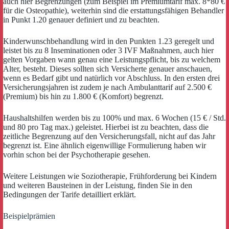
auch hier Begrenzungen (zum Beispiel im Premiumtarif max. 8*80 €
für die Osteopathie), weiterhin sind die erstattungsfähigen Behandler
in Punkt 1.20 genauer definiert und zu beachten.
Kinderwunschbehandlung wird in den Punkten 1.23 geregelt und
leistet bis zu 8 Inseminationen oder 3 IVF Maßnahmen, auch hier
gelten Vorgaben wann genau eine Leistungspflicht, bis zu welchem
Alter, besteht. Dieses sollten sich Versicherte genauer anschauen,
wenn es Bedarf gibt und natürlich vor Abschluss. In den ersten drei
Versicherungsjahren ist zudem je nach Ambulanttarif auf 2.500 €
(Premium) bis hin zu 1.800 € (Komfort) begrenzt.
Haushaltshilfen werden bis zu 100% und max. 6 Wochen (15 € / Std.
und 80 pro Tag max.) geleistet. Hierbei ist zu beachten, dass die
zeitliche Begrenzung auf den Versicherungsfall, nicht auf das Jahr
begrenzt ist. Eine ähnlich eigenwillige Formulierung haben wir
vorhin schon bei der Psychotherapie gesehen.
Weitere Leistungen wie Soziotherapie, Frühforderung bei Kindern
und weiteren Bausteinen in der Leistung, finden Sie in den
Bedingungen der Tarife detailliert erklärt.
Beispielprämien