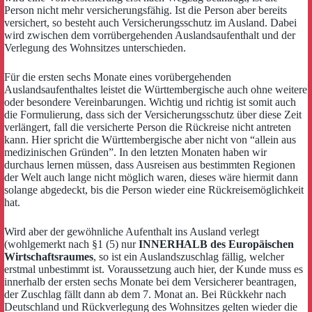
Person nicht mehr versicherungsfähig. Ist die Person aber bereits
versichert, so besteht auch Versicherungsschutz im Ausland. Dabei
wird zwischen dem vorrübergehenden Auslandsaufenthalt und der
Verlegung des Wohnsitzes unterschieden.
Für die ersten sechs Monate eines vorübergehenden
Auslandsaufenthaltes leistet die Württembergische auch ohne weitere
oder besondere Vereinbarungen. Wichtig und richtig ist somit auch
die Formulierung, dass sich der Versicherungsschutz über diese Zeit
verlängert, fall die versicherte Person die Rückreise nicht antreten
kann. Hier spricht die Württembergische aber nicht von “allein aus
medizinischen Gründen”. In den letzten Monaten haben wir
durchaus lernen müssen, dass Ausreisen aus bestimmten Regionen
der Welt auch lange nicht möglich waren, dieses wäre hiermit dann
solange abgedeckt, bis die Person wieder eine Rückreisemöglichkeit
hat.
Wird aber der gewöhnliche Aufenthalt ins Ausland verlegt
(wohlgemerkt nach §1 (5) nur
INNERHALB des Europäischen
Wirtschaftsraumes
, so ist ein Auslandszuschlag fällig, welcher
erstmal unbestimmt ist. Voraussetzung auch hier, der Kunde muss es
innerhalb der ersten sechs Monate bei dem Versicherer beantragen,
der Zuschlag fällt dann ab dem 7. Monat an. Bei Rückkehr nach
Deutschland und Rückverlegung des Wohnsitzes gelten wieder die