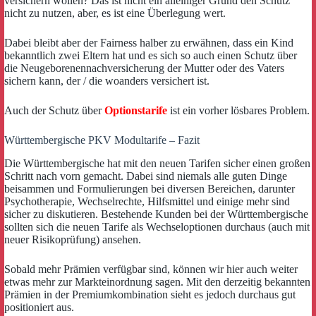
versichern wollen? Das ist nicht ein alleiniger Grund den Schutz
nicht zu nutzen, aber, es ist eine Überlegung wert.
Dabei bleibt aber der Fairness halber zu erwähnen, dass ein Kind
bekanntlich zwei Eltern hat und es sich so auch einen Schutz über
die Neugeborenennachversicherung der Mutter oder des Vaters
sichern kann, der / die woanders versichert ist.
Auch der Schutz über
Optionstarife
ist ein vorher lösbares Problem.
Württembergische PKV Modultarife – Fazit
Die Württembergische hat mit den neuen Tarifen sicher einen großen
Schritt nach vorn gemacht. Dabei sind niemals alle guten Dinge
beisammen und Formulierungen bei diversen Bereichen, darunter
Psychotherapie, Wechselrechte, Hilfsmittel und einige mehr sind
sicher zu diskutieren. Bestehende Kunden bei der Württembergische
sollten sich die neuen Tarife als Wechseloptionen durchaus (auch mit
neuer Risikoprüfung) ansehen.
Sobald mehr Prämien verfügbar sind, können wir hier auch weiter
etwas mehr zur Markteinordnung sagen. Mit den derzeitig bekannten
Prämien in der Premiumkombination sieht es jedoch durchaus gut
positioniert aus.