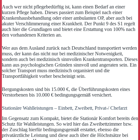
Auch wer nicht pflegebedürftig ist, kann einen Bedarf an einer
kurzen Pflege haben. Dieses passiert zum Beispiel nach einer
Krankenhausbehandlung oder einer ambulanten OP, aber auch bei
akuter Verschlimmerung einer Krankheit. Der Punkt 9 des S1 regelt
auch hier die Grundlagen und bietet eine Erstattung von 100% nach
den vorhandenen Kriterien an.
Wer aus dem Ausland zurück nach Deutschland transportiert werden
muss, der kann das nicht nur bei medizinischer Notwenigkeit,
sondern auch bei medizinisch sinnvollen Krankentransporten. Dieses
kann aus psychologischen Gründen sinnvoll und angeraten sein. Ein
solcher Transport muss medizinisch organisiert und die
Transportfähigkeit vorher bescheinigt sein.
Bergungskosten sind bis 15.000 €, die Überführungskosten eines
Verstorbenen bis 10.000 € bedingungsgemäß versichert.
Stationäre Wahlleistungen – Einbett, Zweibett, Privat-/ Chefarzt
Im Gegensatz zum Kompakt, bietet die Stationär Komfort bereits den
Schutz für Wahlleistungen. So wird hier das Zweibettzimmer bzw.
der Zuschlag hierfür bedingungsgemäß erstattet, ebenso die
privatärztliche Leistung und diese auch über die Höchstsätze bei