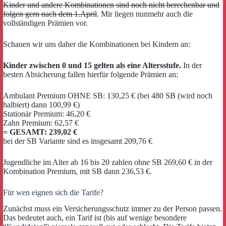
Kinder und andere Kombinationen sind noch nicht berechenbar und
folgen gern nach dem 1.April
. Mir liegen nunmehr auch die
vollständigen Prämien vor.
Schauen wir uns daher die Kombinationen bei Kindern an:
Kinder zwischen 0 und 15 gelten als eine Altersstufe.
In der
besten Absicherung fallen hierfür folgende Prämien an:
Ambulant Premium OHNE SB: 130,25 € (bei 480 SB (wird noch
halbiert) dann 100,99 €)
Stationär Premium: 46,20 €
Zahn Premium: 62,57 €
= GESAMT: 239,02 €
bei der SB Variante sind es insgesamt 209,76 €
Jugendliche im Alter ab 16 bis 20 zahlen ohne SB 269,60 € in der
Kombination Premium, mit SB dann 236,53 €.
Für wen eignen sich die Tarife?
Zunächst muss ein Versicherungsschutz immer zu der Person passen.
Das bedeutet auch, ein Tarif ist (bis auf wenige besondere