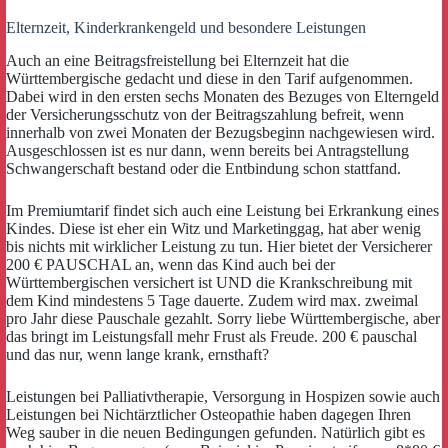
Elternzeit, Kinderkrankengeld und besondere Leistungen
Auch an eine Beitragsfreistellung bei Elternzeit hat die
Württembergische gedacht und diese in den Tarif aufgenommen.
Dabei wird in den ersten sechs Monaten des Bezuges von Elterngeld
der Versicherungsschutz von der Beitragszahlung befreit, wenn
innerhalb von zwei Monaten der Bezugsbeginn nachgewiesen wird.
Ausgeschlossen ist es nur dann, wenn bereits bei Antragstellung
Schwangerschaft bestand oder die Entbindung schon stattfand.
Im Premiumtarif findet sich auch eine Leistung bei Erkrankung eines
Kindes. Diese ist eher ein Witz und Marketinggag, hat aber wenig
bis nichts mit wirklicher Leistung zu tun. Hier bietet der Versicherer
200 € PAUSCHAL an, wenn das Kind auch bei der
Württembergischen versichert ist UND die Krankschreibung mit
dem Kind mindestens 5 Tage dauerte. Zudem wird max. zweimal
pro Jahr diese Pauschale gezahlt. Sorry liebe Württembergische, aber
das bringt im Leistungsfall mehr Frust als Freude. 200 € pauschal
und das nur, wenn lange krank, ernsthaft?
Leistungen bei Palliativtherapie, Versorgung in Hospizen sowie auch
Leistungen bei Nichtärztlicher Osteopathie haben dagegen Ihren
Weg sauber in die neuen Bedingungen gefunden. Natürlich gibt es