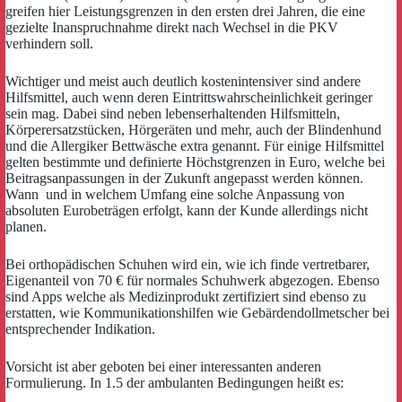
greifen hier Leistungsgrenzen in den ersten drei Jahren, die eine
gezielte Inanspruchnahme direkt nach Wechsel in die PKV
verhindern soll.
Wichtiger und meist auch deutlich kostenintensiver sind andere
Hilfsmittel, auch wenn deren Eintrittswahrscheinlichkeit geringer
sein mag. Dabei sind neben lebenserhaltenden Hilfsmitteln,
Körperersatzstücken, Hörgeräten und mehr, auch der Blindenhund
und die Allergiker Bettwäsche extra genannt. Für einige Hilfsmittel
gelten bestimmte und definierte Höchstgrenzen in Euro, welche bei
Beitragsanpassungen in der Zukunft angepasst werden können.
Wann und in welchem Umfang eine solche Anpassung von
absoluten Eurobeträgen erfolgt, kann der Kunde allerdings nicht
planen.
Bei orthopädischen Schuhen wird ein, wie ich finde vertretbarer,
Eigenanteil von 70 € für normales Schuhwerk abgezogen. Ebenso
sind Apps welche als Medizinprodukt zertifiziert sind ebenso zu
erstatten, wie Kommunikationshilfen wie Gebärdendollmetscher bei
entsprechender Indikation.
Vorsicht ist aber geboten bei einer interessanten anderen
Formulierung. In 1.5 der ambulanten Bedingungen heißt es: