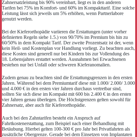
Zahnersatzleistung bis 90% vereinbart, liegt es in den anderen
Tarifen bei 75% im Komfort- und 60% im Kompakttarif. Eine solche
Leistung lässt sich jeweils um 5% erhöhen, wenn Partnerlabore
genutzt werden.
Bei der Kieferorthopädie variieren die Erstattungen (unter vorher
definierten Regeln siehe 1.5.) von 90/70% im Premium bis hin zu
60/50% in dem Kompakt Tarif. Der zweite Prozentsatz ist der, wenn
kein Heil- und Kostenplan vor Handlung vorliegt. Zu beachten auch,
diese Kosten sind generell nur bei Kindern bis zur Vollendung des
18. Lebensjahres erstattet werden. Ausnahmen bei Erwachsenen
bestehen nur bei Unfall oder schweren Kieferanomalien.
Zudem genau zu beachten sind die Erstattungsgrenzen in den ersten
Jahren. Während bei dem Premiumtarif diese mit 1.000/ 2.000/ 3.000
und 4.000 € in den ersten vier Jahren durchaus vertretbar sind,
sollten Sie sich diese im Kompakt mit 600 bis 2.400 € in den ersten
vier Jahren genau überlegen. Die Höchstgrenzen gelten sowohl für
Zahnersatz, aber auch für Kieferorthopädie.
Auch bei den Zahntarifen besteht ein Anspruch auf
Fahrtkostenerstattung, zum Beispiel nach einer Behandlung mit
Betäubung. Hierbei gelten 100-300 € pro Jahr bei Privatfahrten als
zusätzliche Obergrenze. Gerade bei dem Einsetzen von Implantaten