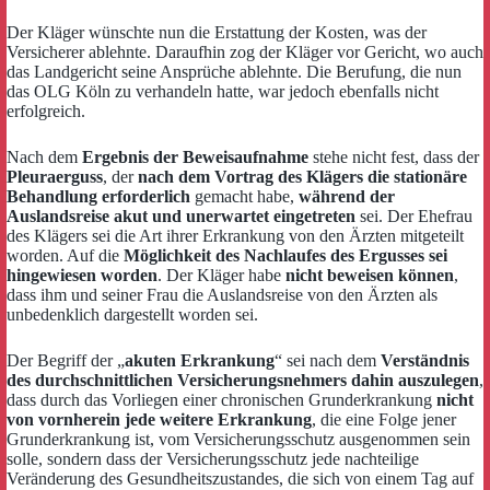
Der Kläger wünschte nun die Erstattung der Kosten, was der
Versicherer ablehnte. Daraufhin zog der Kläger vor Gericht, wo auch
das Landgericht seine Ansprüche ablehnte. Die Berufung, die nun
das OLG Köln zu verhandeln hatte, war jedoch ebenfalls nicht
erfolgreich.
Nach dem
Ergebnis der Beweisaufnahme
stehe nicht fest, dass der
Pleuraerguss
, der
nach dem Vortrag des Klägers die stationäre
Behandlung erforderlich
gemacht habe,
während der
Auslandsreise akut und unerwartet eingetreten
sei. Der Ehefrau
des Klägers sei die Art ihrer Erkrankung von den Ärzten mitgeteilt
worden. Auf die
Möglichkeit des Nachlaufes des Ergusses sei
hingewiesen worden
. Der Kläger habe
nicht beweisen können
,
dass ihm und seiner Frau die Auslandsreise von den Ärzten als
unbedenklich dargestellt worden sei.
Der Begriff der „
akuten Erkrankung
“ sei nach dem
Verständnis
des durchschnittlichen Versicherungsnehmers dahin auszulegen
,
dass durch das Vorliegen einer chronischen Grunderkrankung
nicht
von vornherein jede weitere Erkrankung
, die eine Folge jener
Grunderkrankung ist, vom Versicherungsschutz ausgenommen sein
solle, sondern dass der Versicherungsschutz jede nachteilige
Veränderung des Gesundheitszustandes, die sich von einem Tag auf