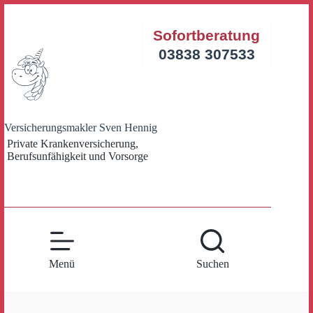
Zum
Inhalt
Sofortberatung
springen
03838 307533
Versicherungsmakler Sven Hennig
Private Krankenversicherung,
Berufsunfähigkeit und Vorsorge
Menü
Suchen