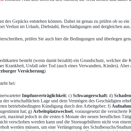
 des Gepäcks entstehen können. Dabei ist genau zu prüfen ob so ein Prod
bei Verlust im Urlaub, Diebstahl, Beschädigungen und dergleichen aus. 
terschreiben, prüfen Sie auch hier die Bedingungen und überlegen genau
editkarten besteht (wenn damit bezahlt) ein Grundschutz, welcher die 
mmer Krankheit, Unfall oder Tod (auch eines Verwandten, Kindes). Aber a
rzburger Versicherung
)
teht bei:
unerwarteter
Impfunverträglichkeit
; c)
Schwangerschaft
; d)
Schaden
is zu der wirtschaftlichen Lage und dem Vermögen des Geschädigten erhe
eten betriebsbedingten Kündigung durch den Arbeitgeber; f)
Aufnahme 
zugestimmt hat; g)
Arbeitsplatzwechsel
, vorausgesetzt die versicherte
igkeit, maximal jedoch in die ersten 6 Monate der neuen beruflichen Tätig
min nicht verschoben werden kann und die Stornogebühren nicht von ei
derholt werden müssen, um eine Verlängerung des Schulbesuchs/Studium