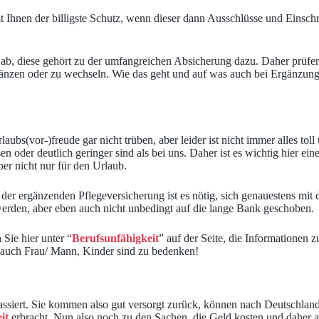
hnen der billigste Schutz, wenn dieser dann Ausschlüsse und Einschrän
 ab, diese gehört zu der umfangreichen Absicherung dazu. Daher prüfen 
ergänzen oder zu wechseln. Wie das geht und auf was auch bei Ergänzung
ubs(vor-)freude gar nicht trüben, aber leider ist nicht immer alles toll
n oder deutlich geringer sind als bei uns. Daher ist es wichtig hier e
aber nicht nur für den Urlaub.
 der ergänzenden Pflegeversicherung ist es nötig, sich genauestens m
 werden, aber eben auch nicht unbedingt auf die lange Bank geschoben.
Sie hier unter “
Berufsunfähigkeit
” auf der Seite, die Informationen
rn auch Frau/ Mann, Kinder sind zu bedenken!
 passiert. Sie kommen also gut versorgt zurück, können nach Deutschlan
it
erbracht. Nun also noch zu den Sachen, die Geld kosten und daher au