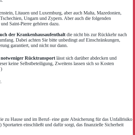
n.
chtenstein, Litauen und Luxemburg, aber auch Malta, Mazedonien,
 Tschechien, Ungarn und Zypern. Aber auch die folgenden
 und Saint-Pierre gehören dazu.
uch der Krankenhausaufenthalt
die nicht bis zur Rückkehr nach
umfang. Dabei achten Sie bitte unbedingt auf Einschränkungen,
rung garantiert, und nicht nur dann.
 notweniger Rücktransport
lässt sich darüber abdecken und
eser keine Selbstbeteiligung, Zweitens lassen sich so Kosten
V
)
.
wie zu Hause und im Beruf- eine gute Absicherung für das Unfallrisiko
 Sportarten einschließt und dafür sorgt, das finanzielle Sicherheit