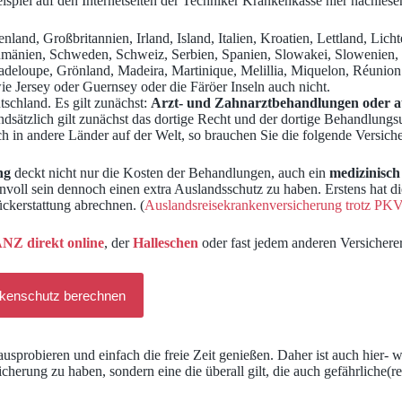
ispiel auf den Internetseiten der Techniker Krankenkasse hier nachlese
nland, Großbritannien, Irland, Island, Italien, Kroatien, Lettland, Li
umänien, Schweden, Schweiz, Serbien, Spanien, Slowakei, Slowenien,
adeloupe, Grönland, Madeira, Martinique, Melillia, Miquelon, Réunion
wie Jersey oder Guernsey oder die Färöer Inseln auch nicht.
tschland. Es gilt zunächst:
Arzt- und Zahnarztbehandlungen oder a
ätzlich gilt zunächst das dortige Recht und der dortige Behandlungs
h in andere Länder auf der Welt, so brauchen Sie die folgende Versiche
ng
deckt nicht nur die Kosten der Behandlungen, auch ein
medizinisch
nnvoll sein dennoch einen extra Auslandsschutz zu haben. Erstens hat di
ckerstattung abrechnen. (
Auslandsreisekrankenversicherung trotz PK
Z direkt online
, der
Halleschen
oder fast jedem anderen Versicherer
nkenschutz berechnen
sprobieren und einfach die freie Zeit genießen. Daher ist auch hier- 
herung zu haben, sondern eine die überall gilt, die auch gefährliche(re)