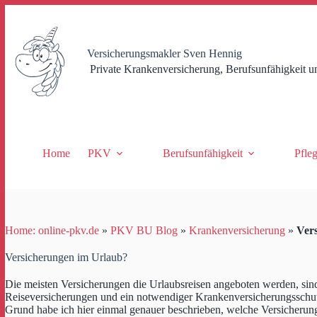
Zum
Inhalt
springen
Versicherungsmakler Sven Hennig
Private Krankenversicherung, Berufsunfähigkeit u
Home
PKV
Berufsunfähigkeit
Pfle
Home: online-pkv.de
»
PKV BU Blog
»
Krankenversicherung
»
Ver
Versicherungen im Urlaub?
Die meisten Versicherungen die Urlaubsreisen angeboten werden, sin
Reiseversicherungen und ein notwendiger Krankenversicherungsschutz
Grund habe ich hier einmal genauer beschrieben, welche Versicherun