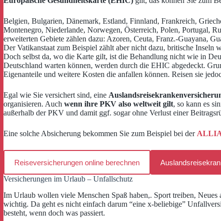
Europäische Gesundheitskarte (EHIC)
gilt, das können Sie zum Be
Belgien, Bulgarien, Dänemark, Estland, Finnland, Frankreich, Grieche
Montenegro, Niederlande, Norwegen, Österreich, Polen, Portugal, R
erweiterten Gebiete zählen dazu: Azoren, Ceuta, Franz.-Guayana, Gu
Der Vatikanstaat zum Beispiel zählt aber nicht dazu, britische Inseln 
Doch selbst da, wo die Karte gilt, ist die Behandlung nicht wie in Deu
Deutschland warten können, werden durch die EHIC abgedeckt. Grunds
Eigenanteile und weitere Kosten die anfallen können. Reisen sie jedoc
Egal wie Sie versichert sind, eine
Auslandsreisekrankenversicheru
organisieren. Auch
wenn ihre PKV also weltweit gilt
, so kann es si
außerhalb der PKV und damit ggf. sogar ohne Verlust einer Beitragsrü
Eine solche Absicherung bekommen Sie zum Beispiel bei der
ALLIAN
Reiseversicherungen online berechnen
Auslandsreisekra
Versicherungen im Urlaub – Unfallschutz
Im Urlaub wollen viele Menschen Spaß haben,. Sport treiben, Neues au
wichtig. Da geht es nicht einfach darum “eine x-beliebige” Unfallversic
besteht, wenn doch was passiert.