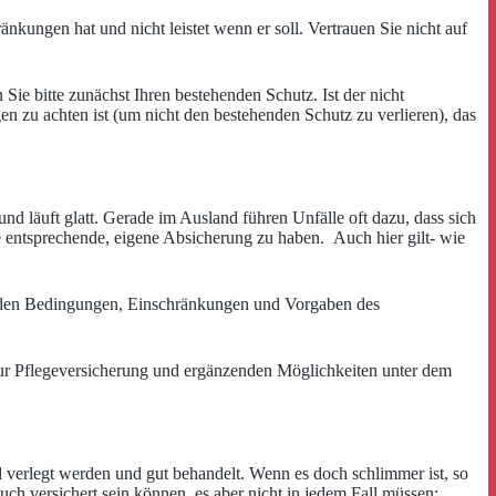
kungen hat und nicht leistet wenn er soll. Vertrauen Sie nicht auf
Sie bitte zunächst Ihren bestehenden Schutz. Ist der nicht
en zu achten ist (um nicht den bestehenden Schutz zu verlieren), das
 und läuft glatt. Gerade im Ausland führen Unfälle oft dazu, dass sich
ine entsprechende, eigene Absicherung zu haben. Auch hier gilt- wie
it den Bedingungen, Einschränkungen und Vorgaben des
 zur Pflegeversicherung und ergänzenden Möglichkeiten unter dem
d verlegt werden und gut behandelt. Wenn es doch schlimmer ist, so
ch versichert sein können, es aber nicht in jedem Fall müssen: