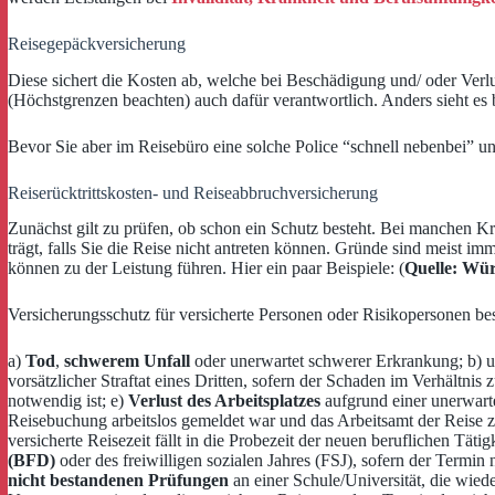
Reisegepäckversicherung
Diese sichert die Kosten ab, welche bei Beschädigung und/ oder Verlust
(Höchstgrenzen beachten) auch dafür verantwortlich. Anders sieht es 
Bevor Sie aber im Reisebüro eine solche Police “schnell nebenbei” un
Reiserücktrittskosten- und Reiseabbruchversicherung
Zunächst gilt zu prüfen, ob schon ein Schutz besteht. Bei manchen Kr
trägt, falls Sie die Reise nicht antreten können. Gründe sind meist i
können zu der Leistung führen. Hier ein paar Beispiele: (
Quelle: Wü
Versicherungsschutz für versicherte Personen oder Risikopersonen bes
a)
Tod
,
schwerem Unfall
oder unerwartet schwerer Erkrankung; b) 
vorsätzlicher Straftat eines Dritten, sofern der Schaden im Verhältn
notwendig ist; e)
Verlust des Arbeitsplatzes
aufgrund einer unerwart
Reisebuchung arbeitslos gemeldet war und das Arbeitsamt der Reise 
versicherte Reisezeit fällt in die Probezeit der neuen beruflichen Tät
(BFD)
oder des freiwilligen sozialen Jahres (FSJ), sofern der Ter
nicht bestandenen Prüfungen
an einer Schule/Universität, die wie