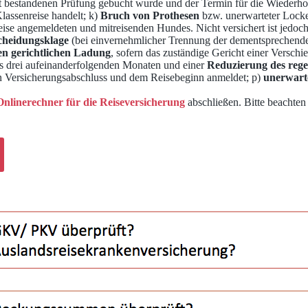
t bestandenen Prüfung gebucht wurde und der Termin für die Wiederholun
lassenreise handelt; k)
Bruch von Prothesen
bzw. unerwarteter Locke
ise angemeldeten und mitreisenden Hundes. Nicht versichert ist jedoch
cheidungsklage
(bei einvernehmlicher Trennung der dementsprechende 
en gerichtlichen Ladung
, sofern das zuständige Gericht einer Versch
s drei aufeinanderfolgenden Monaten und einer
Reduzierung des rege
en Versicherungsabschluss und dem Reisebeginn anmeldet; p)
unerwart
Onlinerechner für die Reiseversicherung
abschließen. Bitte beachten 