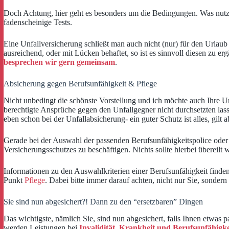
Doch Achtung, hier geht es besonders um die Bedingungen. Was nutzt I
fadenscheinige Tests.
Eine Unfallversicherung schließt man auch nicht (nur) für den Urlaub
ausreichend, oder mit Lücken behaftet, so ist es sinnvoll diesen zu 
besprechen wir gern gemeinsam
.
Absicherung gegen Berufsunfähigkeit & Pflege
Nicht unbedingt die schönste Vorstellung und ich möchte auch Ihre Urla
berechtigte Ansprüche gegen den Unfallgegner nicht durchsetzten lasse
eben schon bei der Unfallabsicherung- ein guter Schutz ist alles, gilt 
Gerade bei der Auswahl der passenden Berufsunfähigkeitspolice oder
Versicherungsschutzes zu beschäftigen. Nichts sollte hierbei übereilt
Informationen zu den Auswahlkriterien einer Berufsunfähigkeit finden 
Punkt
Pflege
. Dabei bitte immer darauf achten, nicht nur Sie, sonde
Sie sind nun abgesichert?! Dann zu den “ersetzbaren” Dingen
Das wichtigste, nämlich Sie, sind nun abgesichert, falls Ihnen etwas
werden Leistungen bei
Invalidität, Krankheit und Berufsunfähigke