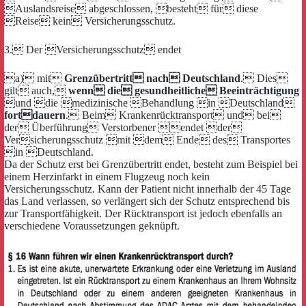
Auslandsreise abgeschlossen, besteht für diese
Reise kein Versicherungsschutz.
3. Der Versicherungsschutz endet
a) mit
Grenzübertritt nach Deutschland
. Dies
gilt auch,
wenn die gesundheitliche Beeinträchtigung
und die medizinische Behandlung in Deutschland
fortdauern
. Beim Krankenrücktransport und bei
der Überführung Verstorbener endet der
Versicherungsschutz mit dem Ende des Transportes
in Deutschland.
Da der Schutz erst bei Grenzübertritt endet, besteht zum Beispiel bei
einem Herzinfarkt in einem Flugzeug noch kein
Versicherungsschutz. Kann der Patient nicht innerhalb der 45 Tage
das Land verlassen, so verlängert sich der Schutz entsprechend bis
zur Transportfähigkeit. Der Rücktransport ist jedoch ebenfalls an
verschiedene Voraussetzungen geknüpft.