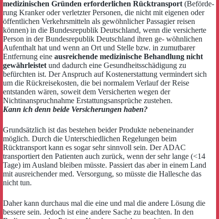
medizinischen Gründen erforderlichen Rücktransport
(Beförde-
rung Kranker oder verletzter Personen, die nicht mit eigenen oder
öffentlichen Verkehrsmitteln als gewöhnlicher Passagier reisen
können) in die Bundesrepublik Deutschland, wenn die versicherte
Person in der Bundesrepublik Deutschland ihren ge- wöhnlichen
Aufenthalt hat und wenn an Ort und Stelle bzw. in zumutbarer
Entfernung eine
ausreichende medizinische Behandlung nicht
gewährleistet
und dadurch eine Gesundheitsschädigung zu
befürchten ist. Der Anspruch auf Kostenerstattung vermindert sich
um die Rückreisekosten, die bei normalem Verlauf der Reise
entstanden wären, soweit dem Versicherten wegen der
Nichtinanspruchnahme Erstattungsansprüche zustehen.
Kann ich denn beide Versicherungen haben?
Grundsätzlich ist das bestehen beider Produkte nebeneinander
möglich. Durch die Unterschiedlichen Regelungen beim
Rücktransport kann es sogar sehr sinnvoll sein. Der ADAC
transportiert den Patienten auch zurück, wenn der sehr lange (<14
Tage) im Ausland bleiben müsste. Passiert das aber in einem Land
mit ausreichender med. Versorgung, so müsste die Hallesche das
nicht tun.
Daher kann durchaus mal die eine und mal die andere Lösung die
bessere sein. Jedoch ist eine andere Sache zu beachten. In den