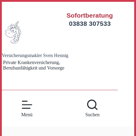
Zum
Inhalt
Sofortberatung
springen
03838 307533
Versicherungsmakler Sven Hennig
Private Krankenversicherung,
Berufsunfähigkeit und Vorsorge
Menü
Suchen