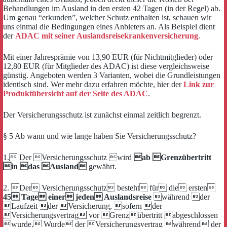
Behandlungen im Ausland in den ersten 42 Tagen (in der Regel) ab.
Um genau “erkunden”, welcher Schutz enthalten ist, schauen wir
uns einmal die Bedingungen eines Anbieters an. Als Beispiel dient
der
ADAC mit seiner Auslandsreisekrankenversicherung
.
Mit einer Jahresprämie von 13,90 EUR (für Nichtmitglieder) oder
12,80 EUR (für Mitglieder des ADAC) ist diese vergleichsweise
günstig. Angeboten werden 3 Varianten, wobei die Grundleistungen
identisch sind. Wer mehr dazu erfahren möchte, hier der
Link zur
Produktübersicht auf der Seite des ADAC
.
Der Versicherungsschutz ist zunächst einmal zeitlich begrenzt.
§ 5 Ab wann und wie lange haben Sie Versicherungsschutz?
1. Der Versicherungsschutz wird
ab Grenzübertritt
in das Ausland
gewährt.
2. Der Versicherungsschutz besteht für die ersten
45 Tage einer jeden Auslandsreise
während der
Laufzeit der Versicherung, sofern der
Versicherungsvertrag vor Grenzübertritt abgeschlossen
wurde. Wurde der Versicherungsvertrag während der