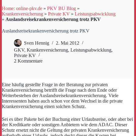
Home: online-pkv.de
»
PKV BU Blog
»
Krankenversicherung
»
Private KV
»
Leistungsabwicklung
»
Auslandsreisekrankenversicherung trotz PKV
Auslandsreisekrankenversicherung trotz PKV
Sven Hennig
2. Mai 2012
GKV
,
Krankenversicherung
,
Leistungsabwicklung
,
Private KV
2 Kommentare
Eine häufig gestellte Frage in der Beratung zur privaten
Krankenversicherung betrifft die Frage nach dem Ende oder
Weiterbestehen der Auslandsreisekrankenversicherung. Viele
Interessenten haben auch schon vor dem Wechsel in die private
Krankenversicherung einen solchen Schutz.
Sei es über Pakete bei der Buchung einer Urlaubsreise, oder aber bei
der Kreditkarte oder sonstigen Anbietern wie dem ADAC. Dieser
Schutz ersetzt nicht die Geltung der privaten Krankenversicherung
außerhalb eines Urlaubs, jedoch deckt dieser die Kosten bei