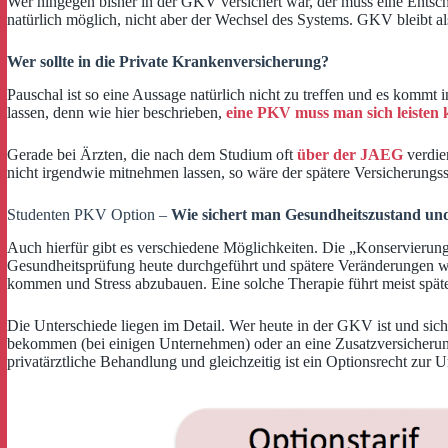
Wer hingegen bisher in der GKV versichert war, der muss eine Entsche
natürlich möglich, nicht aber der Wechsel des Systems. GKV bleibt a
Wer sollte in die Private Krankenversicherung?
Pauschal ist so eine Aussage natürlich nicht zu treffen und es kommt in
lassen, denn wie hier beschrieben,
eine PKV muss man sich leisten
Gerade bei Ärzten, die nach dem Studium oft
über der JAEG
verdien
nicht irgendwie mitnehmen lassen, so wäre der spätere Versicherungssc
Studenten PKV Option –
Wie sichert man Gesundheitszustand und/
Auch hierfür gibt es verschiedene Möglichkeiten. Die „Konservierung
Gesundheitsprüfung heute durchgeführt und spätere Veränderungen we
kommen und Stress abzubauen. Eine solche Therapie führt meist späte
Die Unterschiede liegen im Detail. Wer heute in der GKV ist und sich
bekommen (bei einigen Unternehmen) oder an eine Zusatzversicherun
privatärztliche Behandlung und gleichzeitig ist ein Optionsrecht zur