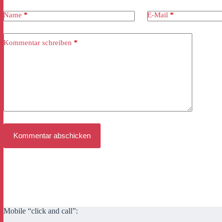
Name
*
E-Mail
*
Kommentar schreiben
*
Kommentar abschicken
Mobile “click and call”: