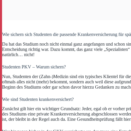
Wie sichern sich Studenten die passende Krankenversicherung für spä
Da hat das Studium noch nicht einmal ganz angefangen und schon sind
Entscheidung richtig war. Dazu kommt, das ganz viele „Spezialisten“ 
natürlich… nicht!
Studenten PKV – Warum sichern?
Nun, Studenten der (Zahn-)Medizin sind ein typisches Klientel für di
oftmals alles nicht (mehr) bekommt, sondern auch weil diese aufgrun
Beginn des Studiums oder gar schon davor hierzu Gedanken zu mach
Wie sind Studenten krankenversichert?
Zunächst gilt hier ein wichtiger Grundsatz: Jeder, egal ob er vorher p
des Studiums eine private Krankenversicherung abgeschlossen werden s
ist, der bleibt in der Regel auch da. Eine Gesundheitsprüfung fällt hi