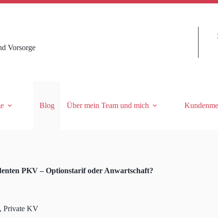
nd Vorsorge
ge
Blog
Über mein Team und mich
Kundenme
denten PKV – Optionstarif oder Anwartschaft?
,
Private KV