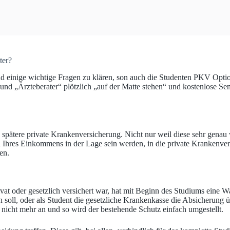
ter?
 einige wichtige Fragen zu klären, son auch die Studenten PKV Option f
und „Ärzteberater“ plötzlich „auf der Matte stehen“ und kostenlose Se
e spätere private Krankenversicherung. Nicht nur weil diese sehr genau
d Ihres Einkommens in der Lage sein werden, in die private Krankenve
en.
rivat oder gesetzlich versichert war, hat mit Beginn des Studiums eine 
oll, oder als Student die gesetzliche Krankenkasse die Absicherung üb
er nicht mehr an und so wird der bestehende Schutz einfach umgestellt.