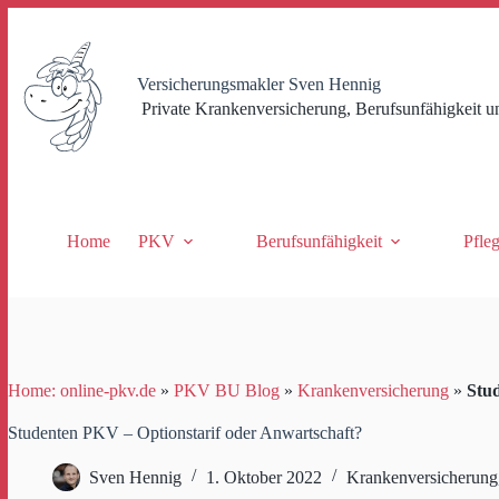
Zum
Inhalt
springen
Versicherungsmakler Sven Hennig
Private Krankenversicherung, Berufsunfähigkeit u
Home
PKV
Berufsunfähigkeit
Pfle
Home: online-pkv.de
»
PKV BU Blog
»
Krankenversicherung
»
Stu
Studenten PKV – Optionstarif oder Anwartschaft?
Sven Hennig
1. Oktober 2022
Krankenversicherung