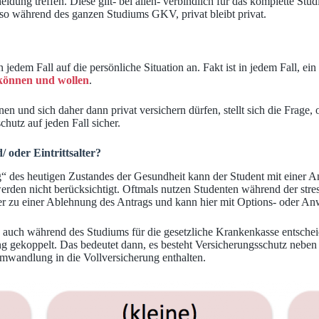
idung treffen. Diese gilt- bei allen- verbindlich für das komplette St
lso während des ganzen Studiums GKV, privat bleibt privat.
 jedem Fall auf die persönliche Situation an. Fakt ist in jedem Fall, ein
 können und wollen
.
en und sich daher dann privat versichern dürfen, stellt sich die Frage, 
hutz auf jeden Fall sicher.
 oder Eintrittsalter?
“ des heutigen Zustandes der Gesundheit kann der Student mit einer An
rden nicht berücksichtigt. Oftmals nutzen Studenten während der stre
r zu einer Ablehnung des Antrags und kann hier mit Options- oder Anw
 auch während des Studiums für die gesetzliche Krankenkasse entscheide
g gekoppelt. Das bedeutet dann, es besteht Versicherungsschutz nebe
 Umwandlung in die Vollversicherung enthalten.