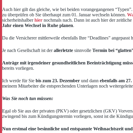
Auch hier gilt das gleiche, wie bei beiden vorangegangenen “Typen”. 
zu überprüfen ob Sie überhaupt zum 01. Januar wechseln können.
Wa
sicherheitshalber
hier
nochmals nach. Dann ist auch hier der zeitlich
Jahr einen Wechsel in Ruhe planen
.
Da die Versicherer mittlerweile ebenfalls Ihre “Deadlines” angepasst 
Je nach Gesellschaft ist der
allerletzte
sinnvolle
Termin bei “glatten
Anträge mit irgendeiner gesundheitlichen Beeinträchtigung müsse
bereits vorliegen.
Ich werde für Sie
bis zum 23. Dezember
und dann
ebenfalls am 27.
meinem Mitarbeiter die entsprechenden Unterlagen noch weitergeleitet
Was Sie noch tun müssen:
Egal ob Sie aus der privaten (PKV) oder gesetzlichen (GKV) Vorversi
zwingend bis zum Kündigungstermin vorliegen, sonst ist die Kündigu
Nun erstmal eine besinnliche und entspannte Weihnachtszeit u