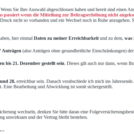
Wenn Sie Ihre Auswahl abgeschlossen haben und bereit sind einen Antra
s passiert wenn die Mitteilung zur Beitragserhöhung nicht ange
e Druck nicht so vorhanden und ein Wechsel noch in Ruhe anzugehen. So
haben, hier einmal
Daten zu meiner Erreichbarkeit
und zu dem,
was 
” Anträgen
(also Anträgen ohne gesundheitliche Einschränkungen) de
n bis 21. Dezember gestellt sein
. Dieses gilt auch nur dann, wenn I
 und 28.
erreichbar sein. Danach verabschiede ich mich ins Jahresende
. Eine Bearbeitung und Abwicklung ist somit sichergestellt.
cherung wechseln, denken Sie bitte daran eine Folgeversicherungsbest
ng unwirksam und der Vertrag bleibt bestehen.
nd…