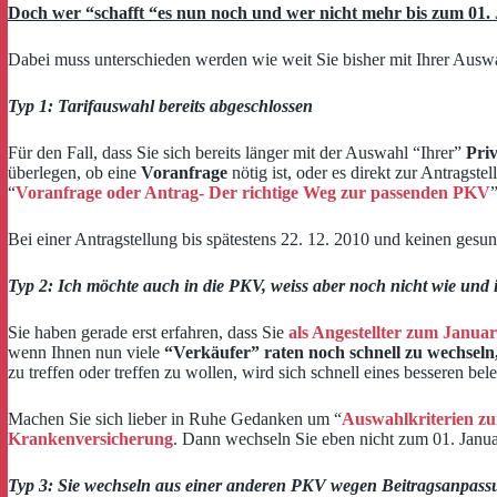
Doch wer “schafft “es nun noch und wer nicht mehr bis zum 01.
Dabei muss unterschieden werden wie weit Sie bisher mit Ihrer Aus
Typ 1: Tarifauswahl bereits abgeschlossen
Für den Fall, dass Sie sich bereits länger mit der Auswahl “Ihrer”
Pri
überlegen, ob eine
Voranfrage
nötig ist, oder es direkt zur Antragst
“
Voranfrage oder Antrag- Der richtige Weg zur passenden PKV
Bei einer Antragstellung bis spätestens 22. 12. 2010 und keinen gesun
Typ 2: Ich möchte auch in die PKV, weiss aber noch nicht wie und 
Sie haben gerade erst erfahren, dass Sie
als Angestellter zum Januar
wenn Ihnen nun viele
“Verkäufer” raten noch schnell zu wechseln,
zu treffen oder treffen zu wollen, wird sich schnell eines besseren be
Machen Sie sich lieber in Ruhe Gedanken um “
Auswahlkriterien zu
Krankenversicherung
. Dann wechseln Sie eben nicht zum 01. Janua
Typ 3: Sie wechseln aus einer anderen PKV wegen Beitragsanpass