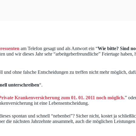
ressenten
am Telefon gesagt und als Antwort ein “
Wie bitte? Sind n
en und wir dieses Jahr sehr “arbeitgeberfreundliche” Feiertage haben, h
oll und ohne falsche Entscheidungen zu treffen nicht mehr möglich, daf
nell unterschreiben
“.
e Private Krankenversicherung zum 01. 01. 2011 noch möglich.
” ode
rankenversicherung ist eine Lebensentscheidung.
eses spontan und schnell “nebenbei”? Sicher nicht, kostet ja schließlic
über die nächsten Jahrzehnte ansammelt, auch die möglichen Leistunge