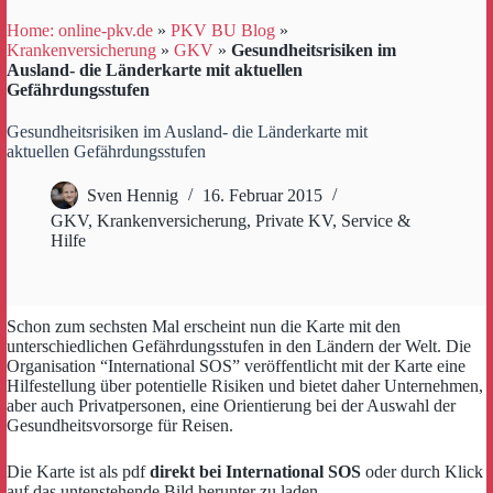
Home: online-pkv.de
»
PKV BU Blog
»
Krankenversicherung
»
GKV
»
Gesundheitsrisiken im
Ausland- die Länderkarte mit aktuellen
Gefährdungsstufen
Gesundheitsrisiken im Ausland- die Länderkarte mit
aktuellen Gefährdungsstufen
Sven Hennig
16. Februar 2015
GKV
,
Krankenversicherung
,
Private KV
,
Service &
Hilfe
Schon zum sechsten Mal erscheint nun die Karte mit den
unterschiedlichen Gefährdungsstufen in den Ländern der Welt. Die
Organisation “International SOS” veröffentlicht mit der Karte eine
Hilfestellung über potentielle Risiken und bietet daher Unternehmen,
aber auch Privatpersonen, eine Orientierung bei der Auswahl der
Gesundheitsvorsorge für Reisen.
Die Karte ist als pdf
direkt bei International SOS
oder durch Klick
auf das untenstehende Bild herunter zu laden.