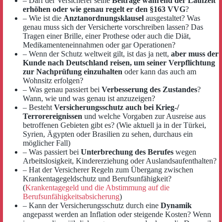
– Darf der Versicherer seine
Beiträge während der Laufzeit
erhöhen oder wie genau regelt er den §163 VVG
?
– Wie ist die
Anztanordnungsklausel
ausgestaltet? Was
genau muss sich der Versicherte vorschreiben lassen? Das
Tragen einer Brille, einer Prothese oder auch die Diät,
Medikamenteneinnahmen oder gar Operationen?
– Wenn der Schutz weltweit gilt, ist das ja nett,
aber muss der
Kunde nach Deutschland reisen, um seiner Verpflichtung
zur Nachprüfung einzuhalten
oder kann das auch am
Wohnsitz erfolgen?
– Was genau passiert bei
Verbesserung des Zustandes
?
Wann, wie und was genau ist anzuzeigen?
– Besteht
Versicherungsschutz auch bei Krieg-/
Terrorereignissen
und welche Vorgaben zur Ausreise aus
betroffenen Gebieten gibt es? (Wie aktuell ja in der Türkei,
Syrien, Ägypten oder Brasilien zu sehen, durchaus ein
möglicher Fall)
– Was passiert bei
Unterbrechung des Berufes
wegen
Arbeitslosigkeit, Kindererziehung oder Auslandsaufenthalten?
– Hat der Versicherer Regeln zum Übergang zwischen
Krankentagegeldschutz und Berufsunfähigkeit?
(
Krankentagegeld und die Abstimmung auf die
Berufsunfähigkeitsabsicherung
)
– Kann der Versicherungsschutz durch eine
Dynamik
angepasst werden an Inflation oder steigende Kosten? Wenn