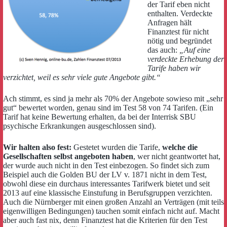
der Tarif eben nicht
enthalten. Verdeckte
Anfragen hält
Finanztest für nicht
nötig und begründet
das auch:
„Auf eine
verdeckte Erhebung der
Tarife haben wir
verzichtet, weil es sehr viele gute Angebote gibt.“
Ach stimmt, es sind ja mehr als 70% der Angebote sowieso mit „sehr
gut“ bewertet worden, genau sind im Test 58 von 74 Tarifen. (Ein
Tarif hat keine Bewertung erhalten, da bei der Interrisk SBU
psychische Erkrankungen ausgeschlossen sind).
Wir halten also fest:
Gestetet wurden die Tarife,
welche die
Gesellschaften selbst angeboten haben
, wer nicht geantwortet hat,
der wurde auch nicht in den Test einbezogen. So findet sich zum
Beispiel auch die Golden BU der LV v. 1871 nicht in dem Test,
obwohl diese ein durchaus interessantes Tarifwerk bietet und seit
2013 auf eine klassische Einstufung in Berufsgruppen verzichten.
Auch die Nürnberger mit einen großen Anzahl an Verträgen (mit teils
eigenwilligen Bedingungen) tauchen somit einfach nicht auf. Macht
aber auch fast nix, denn Finanztest hat die Kriterien für den Test