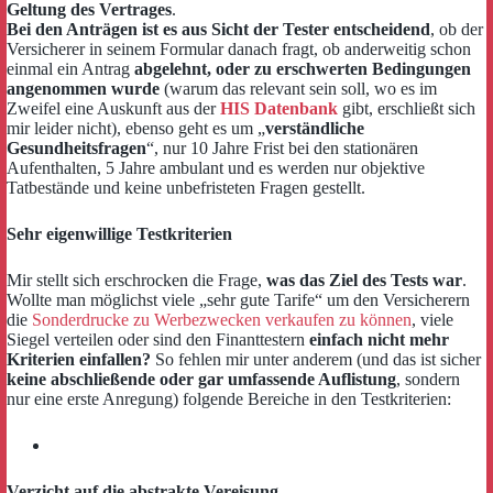
Geltung des Vertrages
.
Bei den Anträgen ist es aus Sicht der Tester entscheidend
, ob der
Versicherer in seinem Formular danach fragt, ob anderweitig schon
einmal ein Antrag
abgelehnt, oder zu erschwerten Bedingungen
angenommen wurde
(warum das relevant sein soll, wo es im
Zweifel eine Auskunft aus der
HIS Datenbank
gibt, erschließt sich
mir leider nicht), ebenso geht es um „
verständliche
Gesundheitsfragen
“, nur 10 Jahre Frist bei den stationären
Aufenthalten, 5 Jahre ambulant und es werden nur objektive
Tatbestände und keine unbefristeten Fragen gestellt.
Sehr eigenwillige Testkriterien
Mir stellt sich erschrocken die Frage,
was das Ziel des Tests war
.
Wollte man möglichst viele „sehr gute Tarife“ um den Versicherern
die
Sonderdrucke zu Werbezwecken verkaufen zu können
, viele
Siegel verteilen oder sind den Finanttestern
einfach nicht mehr
Kriterien einfallen?
So fehlen mir unter anderem (und das ist sicher
keine abschließende oder gar umfassende Auflistung
, sondern
nur eine erste Anregung) folgende Bereiche in den Testkriterien:
Verzicht auf die abstrakte Vereisung