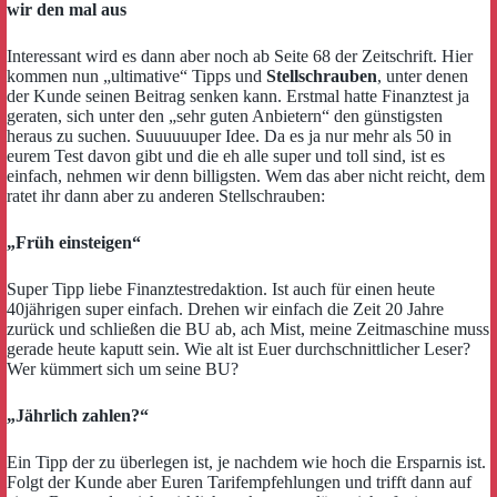
wir den mal aus
Interessant wird es dann aber noch ab Seite 68 der Zeitschrift. Hier
kommen nun „ultimative“ Tipps und
Stellschrauben
, unter denen
der Kunde seinen Beitrag senken kann. Erstmal hatte Finanztest ja
geraten, sich unter den „sehr guten Anbietern“ den günstigsten
heraus zu suchen. Suuuuuuper Idee. Da es ja nur mehr als 50 in
eurem Test davon gibt und die eh alle super und toll sind, ist es
einfach, nehmen wir denn billigsten. Wem das aber nicht reicht, dem
ratet ihr dann aber zu anderen Stellschrauben:
„Früh einsteigen“
Super Tipp liebe Finanztestredaktion. Ist auch für einen heute
40jährigen super einfach. Drehen wir einfach die Zeit 20 Jahre
zurück und schließen die BU ab, ach Mist, meine Zeitmaschine muss
gerade heute kaputt sein. Wie alt ist Euer durchschnittlicher Leser?
Wer kümmert sich um seine BU?
„Jährlich zahlen?“
Ein Tipp der zu überlegen ist, je nachdem wie hoch die Ersparnis ist.
Folgt der Kunde aber Euren Tarifempfehlungen und trifft dann auf