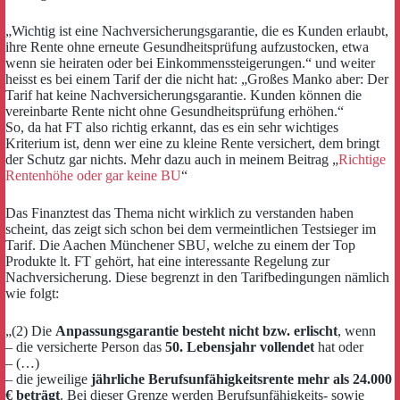
„Wichtig ist eine Nachversicherungsgarantie, die es Kunden erlaubt,
ihre Rente ohne erneute Gesundheitsprüfung aufzustocken, etwa
wenn sie heiraten oder bei Einkommenssteigerungen.“ und weiter
heisst es bei einem Tarif der die nicht hat: „Großes Manko aber: Der
Tarif hat keine Nachversicherungsgarantie. Kunden können die
vereinbarte Rente nicht ohne Gesundheitsprüfung erhöhen.“
So, da hat FT also richtig erkannt, das es ein sehr wichtiges
Kriterium ist, denn wer eine zu kleine Rente versichert, dem bringt
der Schutz gar nichts. Mehr dazu auch in meinem Beitrag „
Richtige
Rentenhöhe oder gar keine BU
“
Das Finanztest das Thema nicht wirklich zu verstanden haben
scheint, das zeigt sich schon bei dem vermeintlichen Testsieger im
Tarif. Die Aachen Münchener SBU, welche zu einem der Top
Produkte lt. FT gehört, hat eine interessante Regelung zur
Nachversicherung. Diese begrenzt in den Tarifbedingungen nämlich
wie folgt:
„(2) Die
Anpassungsgarantie besteht nicht bzw. erlischt
, wenn
– die versicherte Person das
50. Lebensjahr vollendet
hat oder
– (…)
– die jeweilige
jährliche Berufsunfähigkeitsrente mehr als 24.000
€ beträgt
. Bei dieser Grenze werden Berufsunfähigkeits- sowie