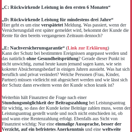
„C: Rückwirkende Leistung in den ersten 6 Monaten“
„D: Rückwirkende Leistung für mindestens drei Jahre“
Hier geht es um eine
verspätetet
Meldung. Was passiert, wenn der
Versicherungsfall erst später gemeldet wird, bekommt der Kunde die
Rente für den bereits vergangenen Zeitraum dennoch?
„E: Nachversicherunsgarantie“
(
Link zur Erklärung
)
Kann der Schutz bei bestimmten Ereignissen angepasst werden und
das natürlich
ohne Gesundheitsprüfung
? Gerade dieser Punkt ist
nicht unwichtig, zumal heute kaum jemand sagen kann, wie sein
kokreter Absicherungsbedarf in einigen Jahren aussieht. Was hat sich
beruflich und privat verändert? Welche Personen (Frau, Kinder,
Partner) müssen vielleicht mit abgesichert werden und wie lässt sich
der Schutz dann erweitern wenn der Kunde schon krank ist?
Weiterhin hält Finanztest die Frage nach einer
Stundungsmöglichkeit der Beitragszahlung
bei Leistungsantrag
für wichtig, so dass der Kunde keine Beiträge zahlen muss, wenn der
Leistungsantrag gestellt wurde und noch nicht entschieden ist, ob
und wann eine Rentenzahlung erfolgt. Ebenfalls aus Sicht von
Finanztest wichtig: Nur eine
einmalige Aussprache, besser der
Verzicht, auf ein befristetes Anerkenntnis
und eine
weltweite