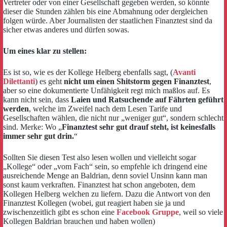
Vertreter oder von einer Gesellschaft gegeben werden, so könnte
dieser die Stunden zählen bis eine Abmahnung oder dergleichen
folgen würde. Aber Journalisten der staatlichen Finanztest sind da
sicher etwas anderes und dürfen sowas.
Um eines klar zu stellen:
Es ist so, wie es der Kollege Helberg ebenfalls sagt, (
Avanti
Dilettanti
) es geht
nicht um einen Shitstorm gegen Finanztest
,
aber so eine dokumentierte Unfähigkeit regt mich maßlos auf. Es
kann nicht sein, dass
Laien und Ratsuchende auf Fährten geführt
werden
, welche im Zweifel nach dem Lesen Tarife und
Gesellschaften wählen, die nicht nur „weniger gut“, sondern schlecht
sind. Merke: Wo „
Finanztest sehr gut drauf steht, ist keinesfalls
immer sehr gut drin.
“
Sollten Sie diesen Test also lesen wollen und vielleicht sogar
„Kollege“ oder „vom Fach“ sein, so empfehle ich dringend eine
ausreichende Menge an Baldrian, denn soviel Unsinn kann man
sonst kaum verkraften. Finanztest hat schon angeboten, dem
Kollegen Helberg welchen zu liefern. Dazu die Antwort von den
Finanztest Kollegen (wobei, gut reagiert haben sie ja und
zwischenzeitlich gibt es schon eine
Facebook Gruppe
, weil so viele
Kollegen Baldrian brauchen und haben wollen)