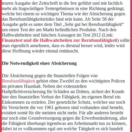
teuren Ausgabe der Zeitschrift in die Irre geführt und mit fachlich
mehr als fragwürdigen Testergebnissen in eine Richtung gedrängt,
welche bei einem so wichtigen Thema wie der Absicherung gegen
das Berufsunfähigkeitsrisiko fatal sein kann. Ab Seite 58 der
Ausgabe geht es unter dem Titel „Sehr gut bei Berufsunfähigkeit“
um einen Test der am Markt befindlichen Produkte. Nach den
Halbwahrheiten und falschen Aussagen im Test 2012 (Link:
Finanztest und die Halbwahrheiten zur Berufsunfähigkeit
) sollte
man eigentlich annehmen, dass es diesmal besser wird, leider wird
diese Hoffnung wieder einmal enttäuscht.
Die Notwendigkeit einer Absicherung
Die Absicherung gegen die finanziellen Folgen von
Berufsunfähigkeit
gehört ohne Zweifel zu den wichtigsten Policen
im privaten Haushalt. Neben der exitenziellen
Haftpflichtversicherung für Schäden an Dritten, sichert der Kunde
hier den finanziellen Verlust der Fähigkeit, im eigenen Beruf ein
Einkommen zu erzielen. Der gesetzliche Schutz, welcher nur noch
für Versicherte die vor 1961 geboren sind vorhanden sind besteht,
existiert somit für die meisten nicht mehr. Für alle anderen besteht
nur noch eine Grundversorgung gegen die Erwerbsminderung, also
die Fähigkeit überhaupt irgendwas am Arbeitsmarkt tun zu können,
dabei ist es vollkommen egal um welche Tätigkeit es sich handelt