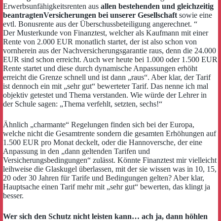
Erwerbsunfähigkeitsrenten aus
allen bestehenden und gleichzeitig
beantragtenVersicherungen bei unserer Gesellschaft
sowie eine
evtl. Bonusrente aus der Überschussbeteiligung angerechnet. “
Der Musterkunde von Finanztest, welcher als Kaufmann mit einer
Rente von 2.000 EUR monatlich startet, der ist also schon von
vornherein aus der Nachversicherungsgarantie raus, denn die 24.000
EUR sind schon erreicht. Auch wer heute bei 1.000 oder 1.500 EUR
Rente startet und diese durch dynamische Anpassungen erhöht
erreicht die Grenze schnell und ist dann „raus“. Aber klar, der Tarif
ist dennoch ein mit „sehr gut“ bewerteter Tarif. Das nenne ich mal
objektiv getestet und Thema verstanden. Wie würde der Lehrer in
der Schule sagen: „Thema verfehlt, setzten, sechs!“
Ähnlich „charmante“ Regelungen finden sich bei der Europa,
welche nicht die Gesamtrente sondern die gesamten Erhöhungen auf
1.500 EUR pro Monat deckelt, oder die Hannoversche, der eine
Anpassung in den „dann geltenden Tarifen und
Versicherungsbedingungen“ zulässt. Könnte Finanztest mir vielleicht
leihweise die Glaskugel überlassen, mit der sie wissen was in 10, 15,
20 oder 30 Jahren für Tarife und Bedingungen gelten? Aber klar,
Hauptsache einen Tarif mehr mit „sehr gut“ bewerten, das klingt ja
besser.
Wer sich den Schutz nicht leisten kann… ach ja, dann höhlen