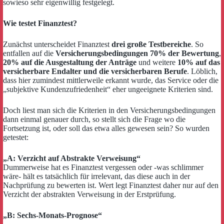
sowieso sehr eigenwillig festgelegt.
Wie testet Finanztest?
Zunächst unterscheidet Finanztest
drei große Testbereiche
. So
entfallen auf die
Versicherungsbedingungen 70% der Bewertung
,
20% auf die Ausgestaltung der Anträge
und weitere
10% auf das
versicherbare Endalter und die versicherbaren Berufe
. Löblich,
dass hier zumindest mittlerweile erkannt wurde, das Service oder die
„subjektive Kundenzufriedenheit“ eher ungeeignete Kriterien sind.
Doch liest man sich die Kriterien in den Versicherungsbedingungen
dann einmal genauer durch, so stellt sich die Frage wo die
Fortsetzung ist, oder soll das etwa alles gewesen sein? So wurden
getestet:
„A: Verzicht auf Abstrakte Verweisung“
Dummerweise hat es Finanztest vergessen oder -was schlimmer
wäre- hält es tatsächlich für irrelevant, das diese auch in der
Nachprüfung zu bewerten ist. Wert legt Finanztest daher nur auf den
Verzicht der abstrakten Verweisung in der Erstprüfung.
„B: Sechs-Monats-Prognose“