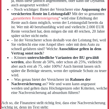
ja, muss diese jährlich angenommen, oder kann die Dynamik
auch ausgesetzt werden?
– Noch wichtiger: Bietet der Versicherer eine
Anpassung der
versicherten Rente im Leistungsfall?
Mit der so genannten
„
garantierten Rentensteigerung
“ wird eine Erhöhung der
Rente auch dann möglich, wenn der Leistungsfall bereits da
ist. Wer mit 40 berufsunfähig wird und vielleicht 2.000 EUR
Rente versichert hat, dem mögen die mit 40 reichen, 20 Jahre
später sicher nicht mehr.
– Ist der Versicherer schon deshalb von der Leistung frei, weil
Sie vielleicht eine rote Ampel über- oder mit dem Auto zu
schnell gefahren sind? Welche
Ausschlüsse gelten in dem
Vertrag sonst noch
?
– Können
unterschiedliche Varianten der BU gewählt
werden
, also Rente ab 50%, oder schon ab 25%, vielleicht
aber auch erst ab 75, oder 100%? Auch hiermit lassen sich
später die Beiträge steuern, wenn der optimale Schutz zu teuer
wird.
– Was genau bietet der Versicherer im
Rahmen der
Nachversicherung
an? Wie und wann kann angepasst
werden und gelten dazu Höchstgrenzen oder Kriterien, welche
eine Nachversicherung ad absurdum führen?
Ach so, die Finanztest stellt richtig fest, dass eine Nachversicherung
wichtig ist, denn im Text steht: