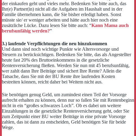
der einkaufen geht und vieles mehr. Bedenken Sie bitte auch, das
Ihr(e) Partner(in) nicht all die Aufgaben im Haushalt und in der
Familie übernehmen kann, die Sie bisher erledigt haben. Sonst
müsste sie/ er weniger arbeiten und hätte auch hier noch eine
zusätzliche Lücke. Dazu lesen Sie bitte auch: “
Kann Mama auch
berufsunfähig werden?
”
3.) laufende Verpflichtungen die neu hinzukommen
Und dann sind noch wichtige Punkte wie Altersvorsorge und
Steuern zu berücksichtigen. Bedenken Sie bitte, das als Angestellter
heute fast 20% des Bruttoeinkommens in die gesetzliche
Rentenversicherung fließen. Werden Sie nun mit 45 berufsunfähig,
wer zahlt dann Ihre Beiträge und sichert Ihre Rente? Allein die
Tatsache, dass Sie mit der BU Rente ihre laufenden Kosten
bestreiten können, reicht daher bei Weitem nicht aus.
Sie benötigen genug Geld, um zumindest einen Teil der Vorsorge
aufrecht erhalten zu können, denn nur so fallen Sie mit Rentenbeginn
nicht in ein “großes schwarzes Loch”. Ob es dabei um weitere
Einzahlungen in die gesetzliche Rentenversicherung geht, oder Sie
zum Zeitpunkt einer BU weiter Beiträge in eine private Vorsorge
zahlen, das ist dann zu entscheiden, Geld benötigen Sie für beide
Wege.