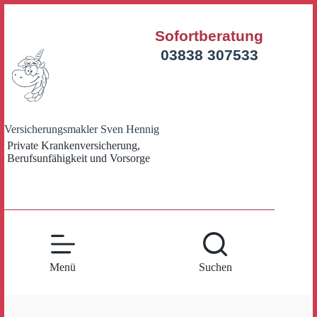
Zum
Inhalt
Sofortberatung
springen
03838 307533
Versicherungsmakler Sven Hennig
Private Krankenversicherung,
Berufsunfähigkeit und Vorsorge
Menü
Suchen