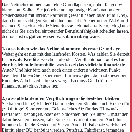
Das Nettoeinkommen kann eine Grundlage sein, daher fangen wir
hiermit an. Sollten Sie jedoch eine ungünstige Kombination der
Steuerklassen mit Ihrem/r PartnerIn gewählt haben (also Fünf-Drei),
dann berücksichtigen Sie bitte hier auch die Steuer in der IV-IV und
rechnen Sie sich auch die Steuerklasse I einmal aus. Nein, ich glaube
nicht das Sie sich bei eintretender Berufsunfähigkeit scheiden lassen,
dennoch ist es
gut zu wissen was dann übrig wäre.
1.) also haben wir das Nettoeinkommen als erste Grundlage.
Weiter geht es nun mit den laufenden Kosten. Was zahlen Sie derzeit
für
private Kredite
, welche laufenden Verpflichtungen gibt es
für
eine bestehende Immobilie
, was kostet
das vielleicht finanzierte
Auto
? Und hier bitte auch noch einen anderen wichtigen Punkt
beachten: Haben Sie bisher einen Firmenwagen, dann ist dieser bei
Ende des Arbeitsverhältnisses weg- also muss Geld (für die
Finanzierung) eines Autos her.
2.) also alle laufenden Verpflichtungen die bestehen bleiben
Sie haben (kleine) Kinder? Dann bedenken Sie bitte auch Kosten für
(zukünftige) Sportvereine, Geld welches Sie für das “Hin-und-
Herfahren” benötigen, oder den Studenten den Sie unter Umständen
dafür bezahlen müssen, falls Sie es selbst nicht können. Auch hier
kommen laufende Kosten auf Sie zu. Auch Hilfsdienste welche bei
Eintritt einer BU benötigt werden, Putzfrau, Fahrdienst, jemanden