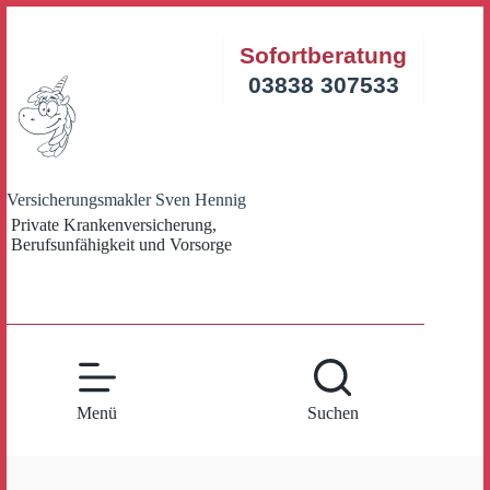
Zum
Inhalt
Sofortberatung
springen
03838 307533
Versicherungsmakler Sven Hennig
Private Krankenversicherung,
Berufsunfähigkeit und Vorsorge
Menü
Suchen