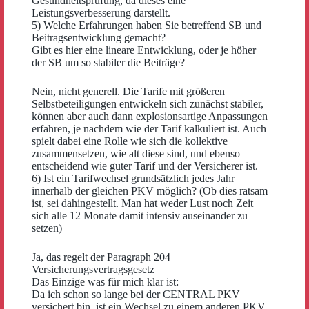
Gesundheitsprüfung, da dieses eine
Leistungsverbesserung darstellt.
5) Welche Erfahrungen haben Sie betreffend SB und
Beitragsentwicklung gemacht?
Gibt es hier eine lineare Entwicklung, oder je höher
der SB um so stabiler die Beiträge?
Nein, nicht generell. Die Tarife mit größeren
Selbstbeteiligungen entwickeln sich zunächst stabiler,
können aber auch dann explosionsartige Anpassungen
erfahren, je nachdem wie der Tarif kalkuliert ist. Auch
spielt dabei eine Rolle wie sich die kollektive
zusammensetzen, wie alt diese sind, und ebenso
entscheidend wie guter Tarif und der Versicherer ist.
6) Ist ein Tarifwechsel grundsätzlich jedes Jahr
innerhalb der gleichen PKV möglich? (Ob dies ratsam
ist, sei dahingestellt. Man hat weder Lust noch Zeit
sich alle 12 Monate damit intensiv auseinander zu
setzen)
Ja, das regelt der Paragraph 204
Versicherungsvertragsgesetz
Das Einzige was für mich klar ist:
Da ich schon so lange bei der CENTRAL PKV
versichert bin, ist ein Wechsel zu einem anderen PKV,