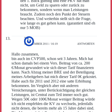
den 1. Blick günstig und eine PKV hat man
nicht, um Geld zu sparen oder zurück zu
bekommen, sondern wenn man Leistungen
braucht. Zudem noch den Punkt der Steuern
beachten. Und weiterhin stellt sich die Frage,
wie lange es gut gehen kann. (garantiert sind eh
nur 5 MOB)
Johi
5. DEZEMBER 2011 / 16:19
ANTWORTEN
Hallo zusammen,
bin auch im CVP500, schon seit 3 Jahren. Mich hat
schon damals bei einem Vers. Beitrag von ca. 200
€/Monat gewundert wie sich dieser Tarif finanzieren
kann. Nach Abzug meiner BRE und der Beteiligung
meines Arbeitgebers hat mich dieser Tarif 0€ gekostet.
Habe auch für 2011 und 2012 eine satte Erhöhung
bekommen. Im Vergleich aber mit anderen
Versicherungen, unter Berücksichtigung der gleichen
Leistungen, ist Central zum Teil immer noch gut.
Wegen 50€ oder 100€/Monat weniger Beitrag würde
ich nicht empfehlen die KV zu wechseln, jedenfalls
nicht denen, die bereits mehr als 15 Jahre dabei sind.