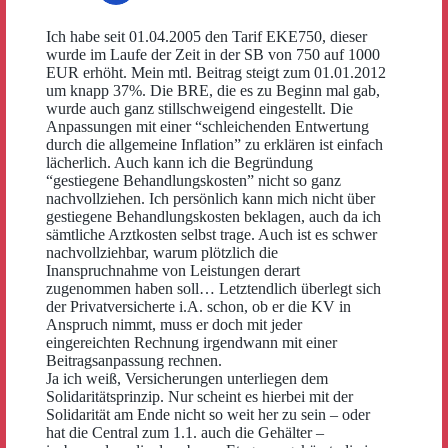
Ich habe seit 01.04.2005 den Tarif EKE750, dieser
wurde im Laufe der Zeit in der SB von 750 auf 1000
EUR erhöht. Mein mtl. Beitrag steigt zum 01.01.2012
um knapp 37%. Die BRE, die es zu Beginn mal gab,
wurde auch ganz stillschweigend eingestellt. Die
Anpassungen mit einer “schleichenden Entwertung
durch die allgemeine Inflation” zu erklären ist einfach
lächerlich. Auch kann ich die Begründung
“gestiegene Behandlungskosten” nicht so ganz
nachvollziehen. Ich persönlich kann mich nicht über
gestiegene Behandlungskosten beklagen, auch da ich
sämtliche Arztkosten selbst trage. Auch ist es schwer
nachvollziehbar, warum plötzlich die
Inanspruchnahme von Leistungen derart
zugenommen haben soll… Letztendlich überlegt sich
der Privatversicherte i.A. schon, ob er die KV in
Anspruch nimmt, muss er doch mit jeder
eingereichten Rechnung irgendwann mit einer
Beitragsanpassung rechnen.
Ja ich weiß, Versicherungen unterliegen dem
Solidaritätsprinzip. Nur scheint es hierbei mit der
Solidarität am Ende nicht so weit her zu sein – oder
hat die Central zum 1.1. auch die Gehälter –