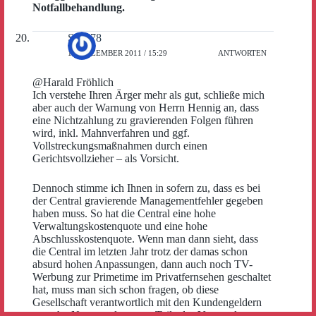
Notfallbehandlung.
Sepp78
13. DEZEMBER 2011 / 15:29
ANTWORTEN
@Harald Fröhlich
Ich verstehe Ihren Ärger mehr als gut, schließe mich
aber auch der Warnung von Herrn Hennig an, dass
eine Nichtzahlung zu gravierenden Folgen führen
wird, inkl. Mahnverfahren und ggf.
Vollstreckungsmaßnahmen durch einen
Gerichtsvollzieher – als Vorsicht.
Dennoch stimme ich Ihnen in sofern zu, dass es bei
der Central gravierende Managementfehler gegeben
haben muss. So hat die Central eine hohe
Verwaltungskostenquote und eine hohe
Abschlusskostenquote. Wenn man dann sieht, dass
die Central im letzten Jahr trotz der damas schon
absurd hohen Anpassungen, dann auch noch TV-
Werbung zur Primetime im Privatfernsehen geschaltet
hat, muss man sich schon fragen, ob diese
Gesellschaft verantwortlich mit den Kundengeldern
umgeht. Nun wurden zwar Teile des Vorstands ersetzt