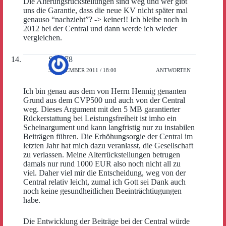
Die Alterungsrückstellungen sind weg und wer gibt
uns die Garantie, dass die neue KV nicht später mal
genauso “nachzieht”? -> keiner!! Ich bleibe noch in
2012 bei der Central und dann werde ich wieder
vergleichen.
Sepp78
5. DEZEMBER 2011 / 18:00
ANTWORTEN
Ich bin genau aus dem von Herrn Hennig genanten
Grund aus dem CVP500 und auch von der Central
weg. Dieses Argument mit den 5 MB garantierter
Rückerstattung bei Leistungsfreiheit ist imho ein
Scheinargument und kann langfristig nur zu instabilen
Beiträgen führen. Die Erhöhungsorgie der Central im
letzten Jahr hat mich dazu veranlasst, die Gesellschaft
zu verlassen. Meine Alterrückstellungen betrugen
damals nur rund 1000 EUR also noch nicht all zu
viel. Daher viel mir die Entscheidung, weg von der
Central relativ leicht, zumal ich Gott sei Dank auch
noch keine gesundheitlichen Beeinträchtiugungen
habe.
Die Entwicklung der Beiträge bei der Central würde