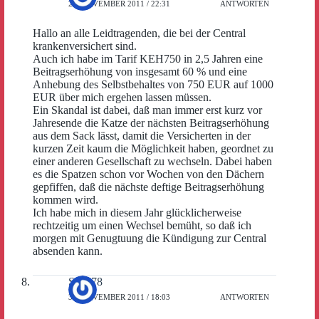
29. NOVEMBER 2011 / 22:31
ANTWORTEN
Hallo an alle Leidtragenden, die bei der Central
krankenversichert sind.
Auch ich habe im Tarif KEH750 in 2,5 Jahren eine
Beitragserhöhung von insgesamt 60 % und eine
Anhebung des Selbstbehaltes von 750 EUR auf 1000
EUR über mich ergehen lassen müssen.
Ein Skandal ist dabei, daß man immer erst kurz vor
Jahresende die Katze der nächsten Beitragserhöhung
aus dem Sack lässt, damit die Versicherten in der
kurzen Zeit kaum die Möglichkeit haben, geordnet zu
einer anderen Gesellschaft zu wechseln. Dabei haben
es die Spatzen schon vor Wochen von den Dächern
gepfiffen, daß die nächste deftige Beitragserhöhung
kommen wird.
Ich habe mich in diesem Jahr glücklicherweise
rechtzeitig um einen Wechsel bemüht, so daß ich
morgen mit Genugtuung die Kündigung zur Central
absenden kann.
Sepp78
30. NOVEMBER 2011 / 18:03
ANTWORTEN