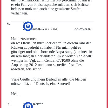
die 40% mehr.Oder wird hier gut geschmiert,dann ist
es ein Fall von Preisabsprache mit dem sich Brüssel
befassen muß und auch eine gesalzene Strafen
verhängen.
Heiko
29. NOVEMBER 2011 / 15:09
ANTWORTEN
Hallo zusammen,
oh was freue ich mich, der central in diesem Jahr den
Rücken zugedreht zu haben! Für mich geht es
günstiger und ohne horrende Anpassung (zuminets in
diesem Jahr) in einer anderen PKV weiter. Zahle 50€
weniger im Vgl. zum Central CVP500 ohne die
Anpassung 2012 und kann steuerlich fast alles
absetzen, wie schön!
Viele Grüße und mein Beileid an alle, die bleiben
müssen. Ist, auf Deutsch, eine Sauerei!
Heiko
Franz Retzer