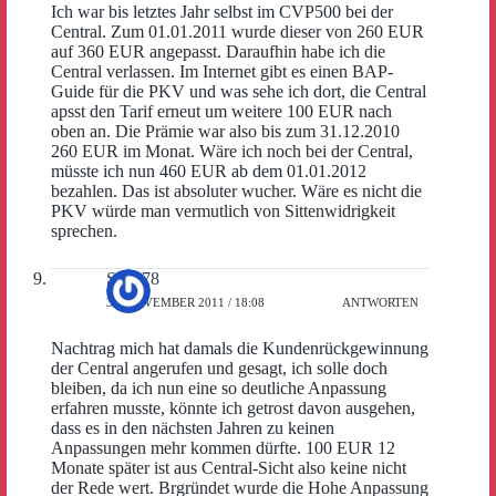
Ich war bis letztes Jahr selbst im CVP500 bei der
Central. Zum 01.01.2011 wurde dieser von 260 EUR
auf 360 EUR angepasst. Daraufhin habe ich die
Central verlassen. Im Internet gibt es einen BAP-
Guide für die PKV und was sehe ich dort, die Central
apsst den Tarif erneut um weitere 100 EUR nach
oben an. Die Prämie war also bis zum 31.12.2010
260 EUR im Monat. Wäre ich noch bei der Central,
müsste ich nun 460 EUR ab dem 01.01.2012
bezahlen. Das ist absoluter wucher. Wäre es nicht die
PKV würde man vermutlich von Sittenwidrigkeit
sprechen.
Sepp78
30. NOVEMBER 2011 / 18:08
ANTWORTEN
Nachtrag mich hat damals die Kundenrückgewinnung
der Central angerufen und gesagt, ich solle doch
bleiben, da ich nun eine so deutliche Anpassung
erfahren musste, könnte ich getrost davon ausgehen,
dass es in den nächsten Jahren zu keinen
Anpassungen mehr kommen dürfte. 100 EUR 12
Monate später ist aus Central-Sicht also keine nicht
der Rede wert. Brgründet wurde die Hohe Anpassung