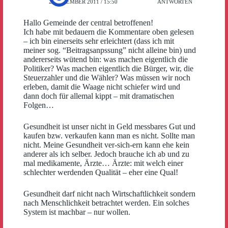
2. DEZEMBER 2011 / 15:50
ANTWORTEN
Hallo Gemeinde der central betroffenen!
Ich habe mit bedauern die Kommentare oben gelesen
– ich bin einerseits sehr erleichtert (dass ich mit
meiner sog. “Beitragsanpssung” nicht alleine bin) und
andererseits wütend bin: was machen eigentlich die
Politiker? Was machen eigentlich die Bürger, wir, die
Steuerzahler und die Wähler? Was müssen wir noch
erleben, damit die Waage nicht schiefer wird und
dann doch für allemal kippt – mit dramatischen
Folgen…
Gesundheit ist unser nicht in Geld messbares Gut und
kaufen bzw. verkaufen kann man es nicht. Sollte man
nicht. Meine Gesundheit ver-sich-ern kann ehe kein
anderer als ich selber. Jedoch brauche ich ab und zu
mal medikamente, Ärzte… Ärzte: mit welch einer
schlechter werdenden Qualität – eher eine Qual!
Gesundheit darf nicht nach Wirtschaftlichkeit sondern
nach Menschlichkeit betrachtet werden. Ein solches
System ist machbar – nur wollen.