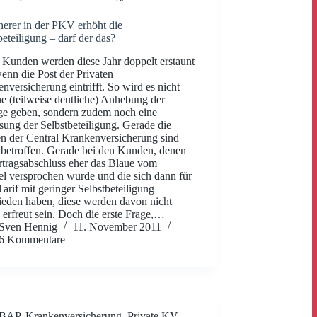
herer in der PKV erhöht die
beteiligung – darf der das?
 Kunden werden diese Jahr doppelt erstaunt
wenn die Post der Privaten
nversicherung eintrifft. So wird es nicht
ne (teilweise deutliche) Anhebung der
ge geben, sondern zudem noch eine
ung der Selbstbeteiligung. Gerade die
 der Central Krankenversicherung sind
betroffen. Gerade bei den Kunden, denen
rtragsabschluss eher das Blaue vom
 versprochen wurde und die sich dann für
Tarif mit geringer Selbstbeteiligung
ieden haben, diese werden davon nicht
 erfreut sein. Doch die erste Frage,…
Sven Hennig
11. November 2011
6 Kommentare
BAP
,
Krankenversicherung
,
Private KV