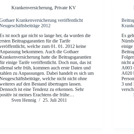
Krankenversicherung
,
Private KV
Gothaer Krankenversicherung veröffentlicht
Beitra
Neugeschäftsbeiträge 2012
Krank
Es ist noch gar nicht so lange her, da wurden die
Es geh
ersten Beitragsgarantien für die Tarife
Nürnbe
veröffentlicht, welche zum 01. 01. 2012 keine
einige
Anpassung bekommen. Auch die Gothaer
Beitra
Krankenversicherung hatte die Beitragsgarantien
Folgen
für einige Tarife veröffentlicht. Doch nun, das ist
nicht 
allemal sehr früh, kommen auch erste Daten und
A003 
zahlen zu Anpassungen. Dabei handelt es sich um
A020 b
Neugeschäftsbeiträge, welche nicht nicht ohne
Person
weiteres auf den Bestand übertragen lassen.
3 und 
Dennoch ist eine Tendenz zu erkennen. Sehr
versc
positiv ist meines Erachtens die frühe…
Sven Hennig
25. Juli 2011