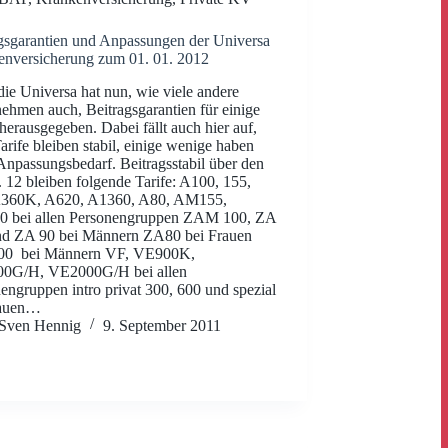
gsgarantien und Anpassungen der Universa
nversicherung zum 01. 01. 2012
ie Universa hat nun, wie viele andere
ehmen auch, Beitragsgarantien für einige
 herausgegeben. Dabei fällt auch hier auf,
Tarife bleiben stabil, einige wenige haben
Anpassungsbedarf. Beitragsstabil über den
. 12 bleiben folgende Tarife: A100, 155,
A360K, A620, A1360, A80, AM155,
 bei allen Personengruppen ZAM 100, ZA
nd ZA 90 bei Männern ZA80 bei Frauen
00 bei Männern VF, VE900K,
0G/H, VE2000G/H bei allen
engruppen intro privat 300, 600 und spezial
rauen…
Sven Hennig
9. September 2011