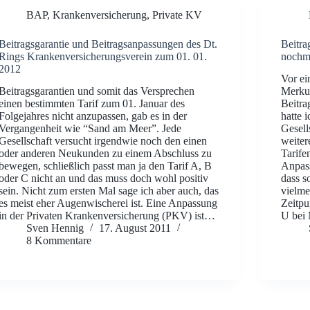
BAP
,
Krankenversicherung
,
Private KV
Beitragsgarantie und Beitragsanpassungen des Dt.
Beitra
Rings Krankenversicherungsverein zum 01. 01.
nochma
2012
Vor ei
Beitragsgarantien und somit das Versprechen
Merkur
einen bestimmten Tarif zum 01. Januar des
Beitra
Folgejahres nicht anzupassen, gab es in der
hatte 
Vergangenheit wie “Sand am Meer”. Jede
Gesell
Gesellschaft versucht irgendwie noch den einen
weiter
oder anderen Neukunden zu einem Abschluss zu
Tarife
bewegen, schließlich passt man ja den Tarif A, B
Anpass
oder C nicht an und das muss doch wohl positiv
dass s
sein. Nicht zum ersten Mal sage ich aber auch, das
vielme
es meist eher Augenwischerei ist. Eine Anpassung
Zeitpu
in der Privaten Krankenversicherung (PKV) ist…
U bei
Sven Hennig
17. August 2011
8 Kommentare