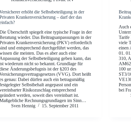
Versicherer erhöht die Selbstbeteiligung in der
Beitra
Privaten Krankenversicherung – darf der das
Kranke
einfach?
Auch d
Die Überschrift spiegelt eine typische Frage in der
Untern
Beratung wieder. Das Beitragsanpassungen in der
Tarife
Privaten Krankenversicherung (PKV) erforderlich
viele 
sind und entsprechend durchgeführt werden, das
einen 
wissen die meisten. Das es aber auch eine
01. 01
Anpassung der Selbstbeteiligung geben kann, das
310, 
ist wiederum nicht so bekannt. Grundlage für
AM620
diese Änderungsbefugnis ist der §203 des
100 u
Versicherungsvertragsgesetzes (VVG). Dort heißt
ST3/1
es genau: Dabei dürfen auch ein betragsmäßig
VE130
festgelegter Selbstbehalt angepasst und ein
Person
vereinbarter Risikozuschlag entsprechend
bei F
geändert werden, soweit dies vereinbart ist.
Maßgebliche Rechnungsgrundlagen im Sinn…
Sven Hennig
15. September 2011