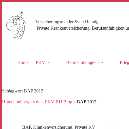
Zum
Inhalt
springen
Versicherungsmakler Sven Hennig
Private Krankenversicherung, Berufsunfähigkeit u
Home
PKV
Berufsunfähigkeit
Pfle
Schlagwort
BAP 2012
Home: online-pkv.de
»
PKV BU Blog
»
BAP 2012
BAP
,
Krankenversicherung
,
Private KV