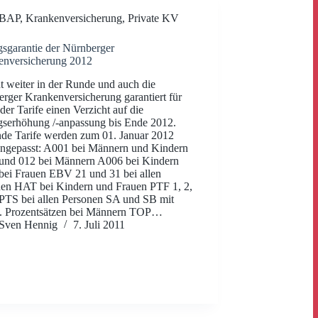
BAP
,
Krankenversicherung
,
Private KV
gsgarantie der Nürnberger
enversicherung 2012
t weiter in der Runde und auch die
rger Krankenversicherung garantiert für
 der Tarife einen Verzicht auf die
gserhöhung /-anpassung bis Ende 2012.
de Tarife werden zum 01. Januar 2012
angepasst: A001 bei Männern und Kindern
und 012 bei Männern A006 bei Kindern
ei Frauen EBV 21 und 31 bei allen
en HAT bei Kindern und Frauen PTF 1, 2,
PTS bei allen Personen SA und SB mit
h. Prozentsätzen bei Männern TOP…
Sven Hennig
7. Juli 2011