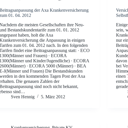
Beitragsanpassung der Axa Krankenversicherung
Versic
zum 01. 04. 2012
Selbst
Nachdem die meisten Gesellschaften ihre Neu-
Einige
und Bestandskundentarife zum 01. 01. 2012
sein, 
angepasst haben, holt die Axa
Kranke
Krankenversicherung die Anpassung in einigen
nur ei
Tarifen zum 01. 04. 2012 nach. In den folgenden
Beiträ
Tarifen findet eine Beitragsanpassung statt: · ECO
Anpass
1300(Männer und Frauen) · ECORA
Kunden
1300(Männer und Kinder/Jugendliche) · ECORA
davon 
2600(Männer) · ECORA 5000 (Männer) · BEA
bei Ve
E-J(Männer und Frauen) Die Bestandskunden
Himmel
werden in den kommenden Tagen Post der Axa
einen 
erhalten. Die genauen Zahlen der
entsch
Beitragsanpassung sind noch nicht bekannt,
gerade
ebenso sind…
Sven Hennig
5. März 2012
Krankenversicherung
,
Private KV