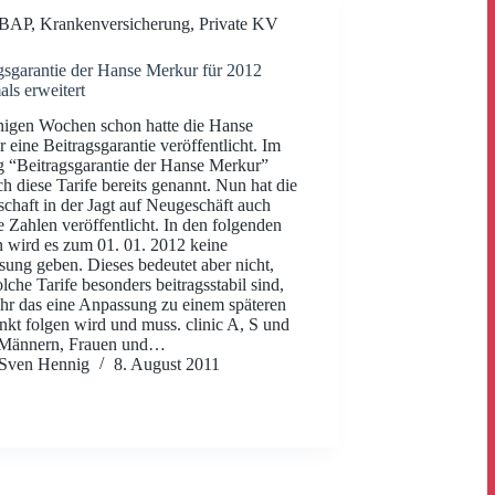
BAP
,
Krankenversicherung
,
Private KV
gsgarantie der Hanse Merkur für 2012
ls erweitert
nigen Wochen schon hatte die Hanse
 eine Beitragsgarantie veröffentlicht. Im
g “Beitragsgarantie der Hanse Merkur”
ich diese Tarife bereits genannt. Nun hat die
schaft in der Jagt auf Neugeschäft auch
e Zahlen veröffentlicht. In den folgenden
n wird es zum 01. 01. 2012 keine
ung geben. Dieses bedeutet aber nicht,
olche Tarife besonders beitragsstabil sind,
hr das eine Anpassung zu einem späteren
nkt folgen wird und muss. clinic A, S und
 Männern, Frauen und…
Sven Hennig
8. August 2011