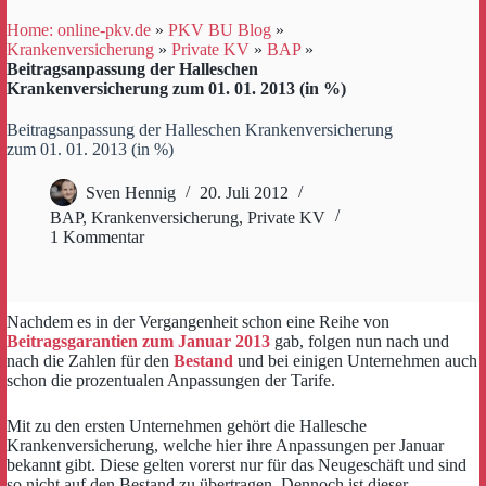
Home: online-pkv.de
»
PKV BU Blog
»
Krankenversicherung
»
Private KV
»
BAP
»
Beitragsanpassung der Halleschen
Krankenversicherung zum 01. 01. 2013 (in %)
Beitragsanpassung der Halleschen Krankenversicherung
zum 01. 01. 2013 (in %)
Sven Hennig
20. Juli 2012
BAP
,
Krankenversicherung
,
Private KV
1 Kommentar
Nachdem es in der Vergangenheit schon eine Reihe von
Beitragsgarantien zum Januar 2013
gab, folgen nun nach und
nach die Zahlen für den
Bestand
und bei einigen Unternehmen auch
schon die prozentualen Anpassungen der Tarife.
Mit zu den ersten Unternehmen gehört die Hallesche
Krankenversicherung, welche hier ihre Anpassungen per Januar
bekannt gibt. Diese gelten vorerst nur für das Neugeschäft und sind
so nicht auf den Bestand zu übertragen. Dennoch ist dieser