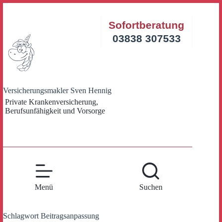
Zum
Inhalt
Sofortberatung
springen
03838 307533
Versicherungsmakler Sven Hennig
Private Krankenversicherung,
Berufsunfähigkeit und Vorsorge
Menü
Suchen
Schlagwort
Beitragsanpassung