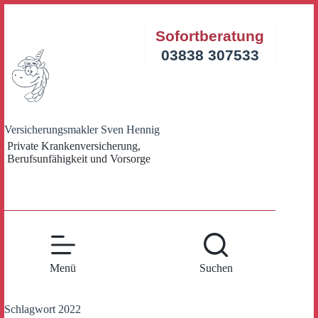
Zum
Inhalt
Sofortberatung
springen
03838 307533
Versicherungsmakler Sven Hennig
Private Krankenversicherung,
Berufsunfähigkeit und Vorsorge
Menü
Suchen
Schlagwort
2022