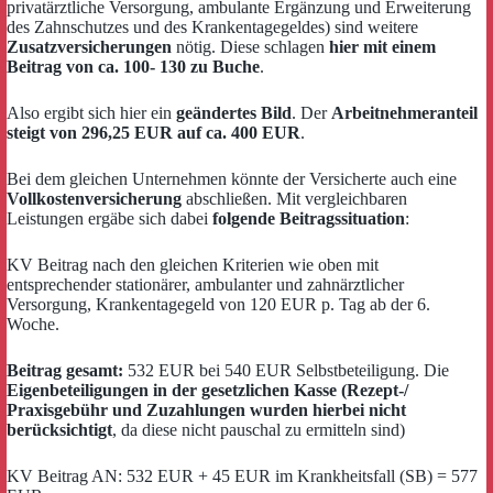
privatärztliche Versorgung, ambulante Ergänzung und Erweiterung
des Zahnschutzes und des Krankentagegeldes) sind weitere
Zusatzversicherungen
nötig. Diese schlagen
hier mit einem
Beitrag von ca. 100- 130 zu Buche
.
Also ergibt sich hier ein
geändertes Bild
. Der
Arbeitnehmeranteil
steigt von 296,25 EUR auf ca. 400 EUR
.
Bei dem gleichen Unternehmen könnte der Versicherte auch eine
Vollkostenversicherung
abschließen. Mit vergleichbaren
Leistungen ergäbe sich dabei
folgende Beitragssituation
:
KV Beitrag nach den gleichen Kriterien wie oben mit
entsprechender stationärer, ambulanter und zahnärztlicher
Versorgung, Krankentagegeld von 120 EUR p. Tag ab der 6.
Woche.
Beitrag gesamt:
532 EUR bei 540 EUR Selbstbeteiligung. Die
Eigenbeteiligungen in der gesetzlichen Kasse (Rezept-/
Praxisgebühr und Zuzahlungen wurden hierbei nicht
berücksichtigt
, da diese nicht pauschal zu ermitteln sind)
KV Beitrag AN: 532 EUR + 45 EUR im Krankheitsfall (SB) = 577