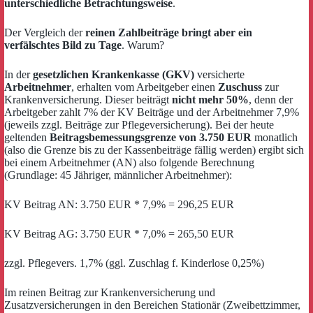
unterschiedliche Betrachtungsweise
.
Der Vergleich der
reinen Zahlbeiträge bringt aber ein
verfälschtes Bild zu Tage
. Warum?
In der
gesetzlichen Krankenkasse (GKV)
versicherte
Arbeitnehmer
, erhalten vom Arbeitgeber einen
Zuschuss
zur
Krankenversicherung. Dieser beiträgt
nicht mehr 50%
, denn der
Arbeitgeber zahlt 7% der KV Beiträge und der Arbeitnehmer 7,9%
(jeweils zzgl. Beiträge zur Pflegeversicherung). Bei der heute
geltenden
Beitragsbemessungsgrenze von 3.750 EUR
monatlich
(also die Grenze bis zu der Kassenbeiträge fällig werden) ergibt sich
bei einem Arbeitnehmer (AN) also folgende Berechnung
(Grundlage: 45 Jähriger, männlicher Arbeitnehmer):
KV Beitrag AN: 3.750 EUR * 7,9% = 296,25 EUR
KV Beitrag AG: 3.750 EUR * 7,0% = 265,50 EUR
zzgl. Pflegevers. 1,7% (ggl. Zuschlag f. Kinderlose 0,25%)
Im reinen Beitrag zur Krankenversicherung und
Zusatzversicherungen in den Bereichen Stationär (Zweibettzimmer,