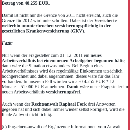
Betrag von 48.255 EUR
.
Damit ist nicht nur die Grenze von 2011 nicht erreicht, auch die
Grenze für 2012 wird unterschritten. Daher ist der
Versicherte
weiterhin ununterbrochen versicherungspflichtig in der
gesetzlichen Krankenversicherung (GKV)
.
Fazit:
Nur wenn der Fragesteller zum 01. 12. 2011 ein
neues
Arbeitsverhältnis bei einem neuen Arbeitgeber begonnen hätte
,
dann wäre die Situation etwas anders. Bei Beginn eines
Arbeitsverhältnisses wird das regelmäßige Einkommen tatsächlich
hochgerechnet und dabei angenommen, dieses wäre für das Jahr
vorhanden. In unserem Fall würden wir als0 4.255 EUR * 12
Monate = 51.060 EUR annehmen.
Damit
wäre unser Fragesteller im
neuen Arbeitsverhältnis
versicherungsfrei
.
Auch wenn der
Rechtsanwalt Raphael Fork
drei Antworten
gegeben hat und sich dabei immer wieder selbst korrigiert, wird die
finale Antwort nicht richtig.
(c) frag-einen-anwalt.de/ Ergänzende Informationen vom Anwalt