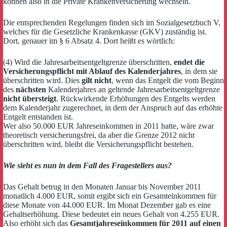
können also in die Private Krankenversicherung wechseln.
Die entsprechenden Regelungen finden sich im Sozialgesetzbuch V,
welches für die Gesetzliche Krankenkasse (GKV) zuständig ist.
Dort, genauer im § 6 Absatz 4. Dort heißt es wörtlich:
(4) Wird die Jahresarbeitsentgeltgrenze überschritten,
endet die
Versicherungspflicht mit Ablauf des Kalenderjahres
, in dem sie
überschritten wird. Dies
gilt nicht
, wenn das Entgelt die vom Beginn
des
nächsten
Kalenderjahres an geltende Jahresarbeitsentgeltgrenze
nicht übersteigt
. Rückwirkende Erhöhungen des Entgelts werden
dem Kalenderjahr zugerechnet, in dem der Anspruch auf das erhöhte
Entgelt entstanden ist.
Wer also 50.000 EUR Jahreseinkommen in 2011 hatte, wäre zwar
theoretisch versicherungsfrei, da aber die Grenze 2012 nicht
überschritten wird, bleibt die Versicherungspflicht bestehen.
Wie sieht es nun in dem Fall des Fragestellers aus?
Das Gehalt betrug in den Monaten Januar bis November 2011
monatlich 4.000 EUR, somit ergibt sich ein Gesamteinkommen für
diese Monate von 44.000 EUR. Im Monat Dezember gab es eine
Gehaltserhöhung. Diese bedeutet ein neues Gehalt von 4.255 EUR.
Also erhöht sich das
Gesamtjahreseinkommen für 2011 auf einen