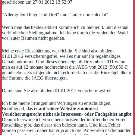
geschrieben am 27.01.2012 13:52:07
“Aller guten Dinge sind Drei” und “Judex non calculat”.
Wenn man das beides addiert komme ich zu meiner 3. und diesmal
verbindlichen Stellungnahme. Ich habe durch die zahlen den Wald
vor lauter Bäumen nicht gesehen.
Meine erste Einschätzung war richtig. Sie sind also ab dem
01.01.2012 versicherungsfrei, weil es nur auf Ihr regelmäßiges
Gehalt ankommt. Und dieses übersteigt ab Dezember 2011 wenn
man es auf 12 monate hochrechnet die JAEG von 2012 (50.850 €)
gerade eben. Es ist gerade nicht erforderlich das die Einzelgehälter in
der Summe die JAEG übersteigen.
Damit sind Sie also ab dem 01.01.2012 versicherungsfrei.
Ich bitte meine Irrungen und Wirrungen zu entschuldigen.
Beruhigend, das er
auf seiner Website zumindest
Versicherungsrecht nicht als Interessen- oder Fachgebiet angibt
.
Dennoch erwarte ich von einem Juristen der in öffentlichen Foren
Ratschläge gibt, das dieser sich belesen kann. Und klar, Fehler
können passieren, daher hat er ja auch drei Antworten nacheinander