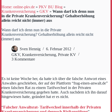
Home: online-pkv.de
»
PKV BU Blog
»
Krankenversicherung
»
GKV
»
Wann darf ich denn nun
in die Private Krankenversicherung? Gehaltserhöhung
allein reicht nicht (immer) aus
Wann darf ich denn nun in die Private
Krankenversicherung? Gehaltserhöhung allein reicht nicht
(immer) aus
Sven Hennig
6. Februar 2012
GKV
,
Krankenversicherung
,
Private KV
3 Kommentare
Es ist keine Woche her, da hatte ich über die falsche Antwort eines
Anwaltes geschrieben, der auf der Plattform “frag-einen-anwalt.de”
einen falschen Rat zu einem Tarifwechsel in der Privaten
Krankenversicherung gegeben hatte. Auch nachdem ich ihn darauf
hingewiesen hatte, geändert hat er es nicht.
“
Falscher Anwaltsrat- Tarifwechsel innerhalb der Privaten
Krankenversicherung und dennoch Risikoprüfung
”