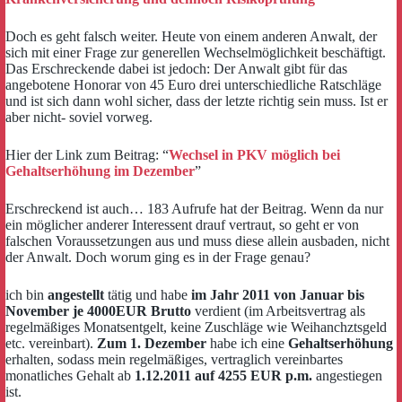
Doch es geht falsch weiter. Heute von einem anderen Anwalt, der
sich mit einer Frage zur generellen Wechselmöglichkeit beschäftigt.
Das Erschreckende dabei ist jedoch: Der Anwalt gibt für das
angebotene Honorar von 45 Euro drei unterschiedliche Ratschläge
und ist sich dann wohl sicher, dass der letzte richtig sein muss. Ist er
aber nicht- soviel vorweg.
Hier der Link zum Beitrag: “
Wechsel in PKV möglich bei
Gehaltserhöhung im Dezember
”
Erschreckend ist auch… 183 Aufrufe hat der Beitrag. Wenn da nur
ein möglicher anderer Interessent drauf vertraut, so geht er von
falschen Voraussetzungen aus und muss diese allein ausbaden, nicht
der Anwalt. Doch worum ging es in der Frage genau?
ich bin
angestellt
tätig und habe
im Jahr 2011 von Januar bis
November je 4000EUR Brutto
verdient (im Arbeitsvertrag als
regelmäßiges Monatsentgelt, keine Zuschläge wie Weihanchztsgeld
etc. vereinbart).
Zum 1. Dezember
habe ich eine
Gehaltserhöhung
erhalten, sodass mein regelmäßiges, vertraglich vereinbartes
monatliches Gehalt ab
1.12.2011 auf 4255 EUR p.m.
angestiegen
ist.