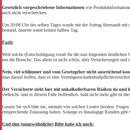
Gesetzlich vorgeschriebene Informationen
wie Produktinformatione
auch nicht verschrecken.
Um 20:08 Uhr des selben Tages wurde mir der Antrag übersandt mit de
bestand, dauerte somit keinen halben Tag.
Fazit:
Weil solche (Entschuldigung vorab für die nun folgenden deutlichen 
nur die Branche. Das allein ist nicht schön, aber Versicherungen und d
Nein, viel schlimmer und vom Gesetzgeber nicht ausreichend kontr
man darauf hoffen, dass es eine Vermögenschadenhaftpflichtversicherung
Der Versicherte steht hier mit unkalkulierbaren Risiken da und 
vielleicht- und in diesem Falle hoffentlich- bald nicht mehr gibt ist d
Lassen Sie sich bitte nie, niemals von solchen Leuten beraten. Frage
entsprechende Zulassung haben. Solange es blauäugige Kunden gibt 
Und eine (ungewöhnliche) Bitte habe ich noch: