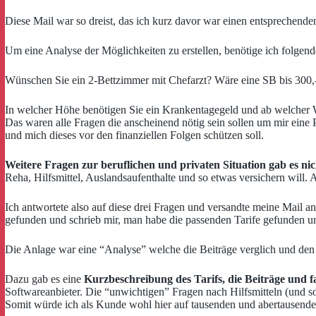
Diese Mail war so dreist, das ich kurz davor war einen entsprechenden
Um eine Analyse der Möglichkeiten zu erstellen, benötige ich folgen
Wünschen Sie ein 2-Bettzimmer mit Chefarzt? Wäre eine SB bis 300,-€
In welcher Höhe benötigen Sie ein Krankentagegeld und ab welcher
Das waren alle Fragen die anscheinend nötig sein sollen um mir eine 
und mich dieses vor den finanziellen Folgen schützen soll.
Weitere Fragen zur beruflichen und privaten Situation gab es nic
Reha, Hilfsmittel, Auslandsaufenthalte und so etwas versichern will. 
Ich antwortete also auf diese drei Fragen und versandte meine Mail 
gefunden und schrieb mir, man habe die passenden Tarife gefunden un
Die Anlage war eine “Analyse” welche die Beiträge verglich und den 
Dazu gab es eine
Kurzbeschreibung des Tarifs, die Beiträge und f
Softwareanbieter. Die “unwichtigen” Fragen nach Hilfsmitteln (und so
Somit würde ich als Kunde wohl hier auf tausenden und abertausende