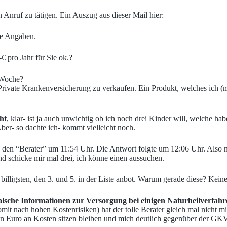
 Anruf zu tätigen. Ein Auszug aus dieser Mail hier:
de Angaben.
 pro Jahr für Sie ok.?
 Woche?
Private Krankenversicherung zu verkaufen. Ein Produkt, welches ich (m
ht
, klar- ist ja auch unwichtig ob ich noch drei Kinder will, welche ha
Aber- so dachte ich- kommt vielleicht noch.
an den “Berater” um 11:54 Uhr. Die Antwort folgte um 12:06 Uhr. Also 
d schicke mir mal drei, ich könne einen aussuchen.
billigsten, den 3. und 5. in der Liste anbot. Warum gerade diese? Kei
alsche Informationen zur Versorgung bei einigen Naturheilverfahr
mit nach hohen Kostenrisiken) hat der tolle Berater gleich mal nicht m
n Euro an Kosten sitzen bleiben und mich deutlich gegenüber der GKV