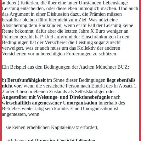
anderen) Kriterien, die über eine unter Umständen Lebenslange
Leistung entscheiden, oder diese eben unmöglich machen. Und auch
das Argument in einer Diskussion dazu, die Prämien müssen
bezahlbar bleiben führt hier nicht zum Ziel. Was nützt eine
Absicherung dem Endkunden, wenn er im Fall der Leistung keine
Rente bekommt, dafür aber die letzten Jahre X Euro weniger an
Prämien gezahlt hat? Und aufgrund der Einschränkungen in den
Bedingungen hat der Versicherer die Leistung sogar zurecht
verweigert, was er auch muss um das Kollektiv der anderen
Versicherten vor unberechtigten Forderungen zu schützen.
Ein Beispiel aus den Bedingungen der Aachen Münchner BUZ:
b)
Berufsunfähigkeit
im Sinne dieser Bedingungen
liegt ebenfalls
nicht vor
, wenn die versicherte Person nach Eintritt des in Absatz 1,
2 oder 3 beschriebenen Zustands als Selbstständiger oder
Angestellter mit Weisungs- und Direktionsbefugnis
nach
wirtschaftlich angemessener Umorganisation
innerhalb des
Betriebes weiter tätig sein könnte. Eine Umorganisation ist
angemessen, wenn
– sie keinen erheblichen Kapitaleinsatz erfordert,
– sich keine
auf Dauer ins Gewicht fallenden