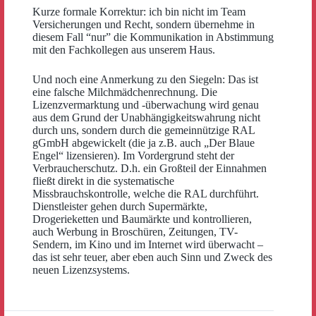
Kurze formale Korrektur: ich bin nicht im Team
Versicherungen und Recht, sondern übernehme in
diesem Fall “nur” die Kommunikation in Abstimmung
mit den Fachkollegen aus unserem Haus.
Und noch eine Anmerkung zu den Siegeln: Das ist
eine falsche Milchmädchenrechnung. Die
Lizenzvermarktung und -überwachung wird genau
aus dem Grund der Unabhängigkeitswahrung nicht
durch uns, sondern durch die gemeinnützige RAL
gGmbH abgewickelt (die ja z.B. auch „Der Blaue
Engel“ lizensieren). Im Vordergrund steht der
Verbraucher­schutz. D.h. ein Großteil der Einnahmen
fließt direkt in die systematische
Missbrauchskontrolle, welche die RAL durchführt.
Dienst­leister gehen durch Supermärkte,
Drogerieketten und Baumärkte und kontrollieren,
auch Werbung in Broschüren, Zeitungen, TV-
Sendern, im Kino und im Internet wird überwacht –
das ist sehr teuer, aber eben auch Sinn und Zweck des
neuen Lizenzsystems.