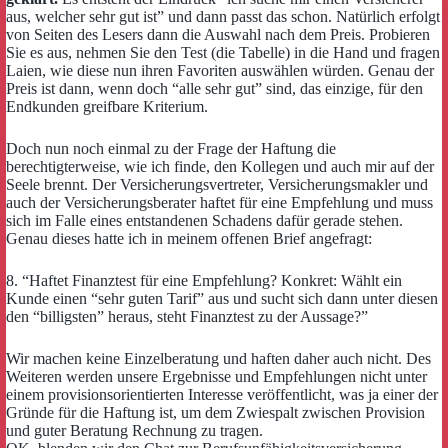
aus, welcher sehr gut ist” und dann passt das schon. Natürlich erfolgt
von Seiten des Lesers dann die Auswahl nach dem Preis. Probieren
Sie es aus, nehmen Sie den Test (die Tabelle) in die Hand und fragen
Laien, wie diese nun ihren Favoriten auswählen würden. Genau der
Preis ist dann, wenn doch “alle sehr gut” sind, das einzige, für den
Endkunden greifbare Kriterium.
Doch nun noch einmal zu der Frage der Haftung die
berechtigterweise, wie ich finde, den Kollegen und auch mir auf der
Seele brennt. Der Versicherungsvertreter, Versicherungsmakler und
auch der Versicherungsberater haftet für eine Empfehlung und muss
sich im Falle eines entstandenen Schadens dafür gerade stehen.
Genau dieses hatte ich in meinem offenen Brief angefragt:
8. “Haftet Finanztest für eine Empfehlung? Konkret: Wählt ein
Kunde einen “sehr guten Tarif” aus und sucht sich dann unter diesen
den “billigsten” heraus, steht Finanztest zu der Aussage?”
Wir machen keine Einzelberatung und haften daher auch nicht. Des
Weiteren werden unsere Ergebnisse und Empfehlungen nicht unter
einem provisionsorientierten Interesse veröffentlicht, was ja einer der
Gründe für die Haftung ist, um dem Zwiespalt zwischen Provision
und guter Beratung Rechnung zu tragen.