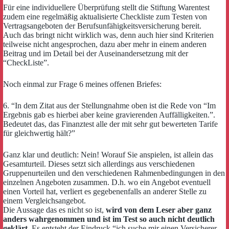
Für eine individuel­lere Über­prüfung stellt die Stiftung Warentest
zudem eine regel­mäßig aktualisierte Checkliste zum Testen von
Vertragsangeboten der Berufsunfähigkeitsversicherung bereit.
Auch das bringt nicht wirklich was, denn auch hier sind Kriterien
teilweise nicht angesprochen, dazu aber mehr in einem anderen
Beitrag und im Detail bei der Auseinandersetzung mit der
“CheckListe”.
Noch einmal zur Frage 6 meines offenen Briefes:
6. “In dem Zitat aus der Stellungnahme oben ist die Rede von “Im
Ergebnis gab es hierbei aber keine gravierenden Auffälligkeiten.”.
Bedeutet das, das Finanztest alle der mit sehr gut bewerteten Tarife
für gleichwertig hält?”
Ganz klar und deutlich: Nein! Worauf Sie anspielen, ist allein das
Gesamturteil. Dieses setzt sich allerdings aus verschiedenen
Gruppenurteilen und den verschiedenen Rahmenbedingungen in den
einzelnen Angeboten zusammen. D.h. wo ein Angebot eventuell
einen Vorteil hat, verliert es gegebenenfalls an anderer Stelle zu
einem Vergleichsangebot.
Die Aussage das es nicht so ist,
wird von dem Leser aber ganz
anders wahrgenommen und ist im Test so auch nicht deutlich
geklärt.
Es entsteht der Eindruck “ich suche mir einen Versicherer