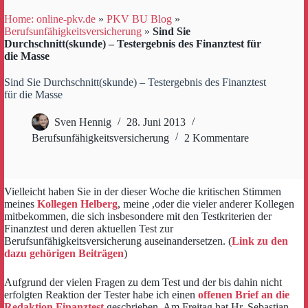
Home: online-pkv.de
»
PKV BU Blog
»
Berufsunfähigkeitsversicherung
»
Sind Sie
Durchschnitt(skunde) – Testergebnis des Finanztest für
die Masse
Sind Sie Durchschnitt(skunde) – Testergebnis des Finanztest
für die Masse
Sven Hennig
28. Juni 2013
Berufsunfähigkeitsversicherung
2 Kommentare
Vielleicht haben Sie in der dieser Woche die kritischen Stimmen
meines
Kollegen Helberg
, meine ,oder die vieler anderer Kollegen
mitbekommen, die sich insbesondere mit den Testkriterien der
Finanztest und deren aktuellen Test zur
Berufsunfähigkeitsversicherung auseinandersetzen. (
Link zu den
dazu gehörigen Beiträgen
)
Aufgrund der vielen Fragen zu dem Test und der bis dahin nicht
erfolgten Reaktion der Tester habe ich einen
offenen Brief an die
Redaktion Finanztest
geschrieben. Am Freitag hat Hr. Sebastian