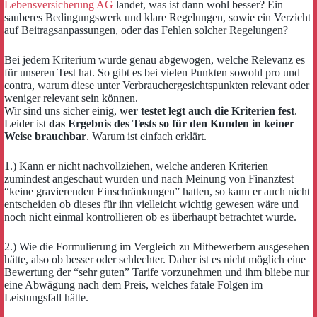
Lebensversicherung AG
landet, was ist dann wohl besser? Ein
sauberes Bedingungswerk und klare Regelungen, sowie ein Verzicht
auf Beitragsanpassungen, oder das Fehlen solcher Regelungen?
Bei jedem Kriterium wurde genau abgewogen, welche Relevanz es
für unseren Test hat. So gibt es bei vielen Punkten sowohl pro und
contra, warum diese unter Verbrauchergesichtspunkten relevant oder
weniger relevant sein können.
Wir sind uns sicher einig,
wer testet legt auch die Kriterien fest
.
Leider ist
das Ergebnis des Tests so für den Kunden in keiner
Weise brauchbar
. Warum ist einfach erklärt.
1.) Kann er nicht nachvollziehen, welche anderen Kriterien
zumindest angeschaut wurden und nach Meinung von Finanztest
“keine gravierenden Einschränkungen” hatten, so kann er auch nicht
entscheiden ob dieses für ihn vielleicht wichtig gewesen wäre und
noch nicht einmal kontrollieren ob es überhaupt betrachtet wurde.
2.) Wie die Formulierung im Vergleich zu Mitbewerbern ausgesehen
hätte, also ob besser oder schlechter. Daher ist es nicht möglich eine
Bewertung der “sehr guten” Tarife vorzunehmen und ihm bliebe nur
eine Abwägung nach dem Preis, welches fatale Folgen im
Leistungsfall hätte.