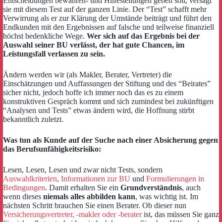
Entscheidungen bewahren- und Hilfestellungen geben soll, versagt
sie mit diesem Test auf der ganzen Linie. Der “Test” schafft mehr
Verwirrung als er zur Klärung der Umstände beiträgt und führt den
Endkunden mit den Ergebnissen auf falsche und teilweise finanziell
höchst bedenkliche Wege.
Wer sich auf das Ergebnis bei der
Auswahl seiner BU verlässt, der hat gute Chancen, im
Leistungsfall verlassen zu sein.
Ändern werden wir (als Makler, Berater, Vertreter) die
Einschätzungen und Auffassungen der Stiftung und des “Beirates”
sicher nicht, jedoch hoffe ich immer noch das es zu einem
konstruktiven Gespräch kommt und sich zumindest bei zukünftigen
“Analysen und Tests” etwas ändern wird, die Hoffnung stirbt
bekanntlich zuletzt.
Was tun als Kunde auf der Suche nach einer Absicherung gegen
das Berufsunfähigkeitsrisiko:
Lesen, Lesen, Lesen und zwar nicht Tests, sondern
Auswahlkriterien
,
Informationen zur BU
und
Formulierungen in
Bedingungen
. Damit erhalten Sie ein
Grundverständnis
, auch
wenn dieses
niemals alles abbilden kann
, was wichtig ist. Im
nächsten Schritt brauchen Sie einen Berater. Ob dieser nun
Versicherungsvertreter, -makler oder -berater
ist, das müssen Sie ganz