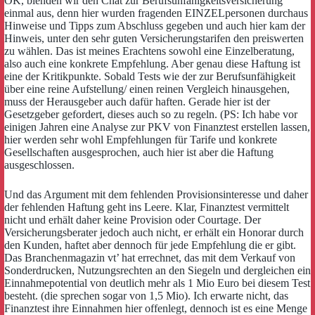
OK, blenden wir den Chat zur Berufsunfähigkeitsversicherung
einmal aus, denn hier wurden fragenden EINZELpersonen durchaus
Hinweise und Tipps zum Abschluss gegeben und auch hier kam der
Hinweis, unter den sehr guten Versicherungstarifen den preiswerten
zu wählen. Das ist meines Erachtens sowohl eine Einzelberatung,
also auch eine konkrete Empfehlung. Aber genau diese Haftung ist
eine der Kritikpunkte. Sobald Tests wie der zur Berufsunfähigkeit
über eine reine Aufstellung/ einen reinen Vergleich hinausgehen,
muss der Herausgeber auch dafür haften. Gerade hier ist der
Gesetzgeber gefordert, dieses auch so zu regeln. (PS: Ich habe vor
einigen Jahren eine Analyse zur PKV von Finanztest erstellen lassen,
hier werden sehr wohl Empfehlungen für Tarife und konkrete
Gesellschaften ausgesprochen, auch hier ist aber die Haftung
ausgeschlossen.
Und das Argument mit dem fehlenden Provisionsinteresse und daher
der fehlenden Haftung geht ins Leere. Klar, Finanztest vermittelt
nicht und erhält daher keine Provision oder Courtage. Der
Versicherungsberater jedoch auch nicht, er erhält ein Honorar durch
den Kunden, haftet aber dennoch für jede Empfehlung die er gibt.
Das Branchenmagazin vt’ hat errechnet, das mit dem Verkauf von
Sonderdrucken, Nutzungsrechten an den Siegeln und dergleichen ein
Einnahmepotential von deutlich mehr als 1 Mio Euro bei diesem Test
besteht. (die sprechen sogar von 1,5 Mio). Ich erwarte nicht, das
Finanztest ihre Einnahmen hier offenlegt, dennoch ist es eine Menge