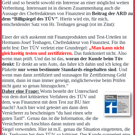
Geld und so besteht sowohl ein Interesse an einer möglichst weiten
Verbreitung. Interessant ist in diesem Zusammenhang auch die
Aussage des Chefredakteurs von Finanztest im
Beitrag der ARD zu
dem “Billigsiegel des TÜV”
. Hierin wird ein, für mich,
entscheidender Satz von Hr. Tenhagen gesagt (rot im Zitat):
Einer der sich auskennt mit Finanzprodukten und Test-Urteilen ist
Hermann-Josef Tenhagen, Chefredakteur von Finanztest. Für ihn
steht fest: Der TÜV verletzt eine Grundregel:
„Man kann nicht
gleichzeitig testen und zertifizieren.
Das funktioniert nicht. Also
wenn man prüft. Und das ist das,
woran der Kunde beim Tüv
denkt
: Er denkt an sein Auto, das fahre ich dahin und ich krieg die
Plakette
nur wenn bestimmte Standards eingehalten sind
. Und
wenn man dann zertifiziert und sozusagen für Zertifizierung Geld
nimmt, dann ist man immer geneigt, möglicherweise beim Prüfen
nicht ganz so genau hinzugucken.“
Daher eine Frage:
Worin besteht der Unterschied
von dem dort kritisierten Verfahren des TÜV und
dem, was Finanztest mit dem Test zur BU hier
macht? Auch hier wird getestet um dann dem
Versicherer zu bescheinigen “du hast einen sehr
guten Tarif”. Genau das ist die Information, die die
Versicherer im Anschluss daran nutzen und als
Siegel verwenden. Hier ist m.E. genau die Situation eingetreten, die
Hr. Tenhagen bei dem TÜV so kritisiert. Der Kunde suggeriert eine