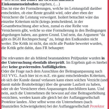
Einkommenseinbußen
ergeben, (…)
Das ist eine der Formulierungen, welche im Leistungsfall darüber
entscheiden, ob eine Rente gezahlt wird, oder aber eben der
Versicherer die Leistung verweigert. Isoliert betrachtet wäre das
einzelne Kriterium nicht (kriegs-)entscheidend, in der
Gesamtbetrachtung aber schon, zumal es eine Reihe von
Versicherern gibt, welche so eine Formulierung in den Bedingungen
abgedungen haben, aus gutem Grund. Und nein, das Argument “da
gibt es BGH Rechtsprechung” zu, bringt den Endkunden nicht
weiter. Die Kritik ist nicht, das nicht alle Punkte bewertet wurden,
die Kritik geht dahin, dass FR behauptet:
Die relevanten der als fehlend bean­standeten Prüf­punkte wurden
in
der Unter­suchung ebenfalls über­prüft
. Im Ergebnis gab es hierbei
aber
keine gravierenden Auffälligkeiten
.
Oder die Frage nach dem Ausschluss der Beitragsanpassung nach
163 VVG. Auch hier ist es m.E. ein ganz entscheidendes Kriterium,
ob sich der Kunde darauf verlassen kann einen solchen Verzicht (und
damit stabile Bruttobeiträge) über die gesamte Laufzeit zu haben,
oder ob der Versicherer eben Anpassungen durchführen kann. Und
nein, auch die Unternehmen die bewusst auf eine Beitragserhöhung
verzichten, werden kaum alle gleich bei der Auffanggesellschaft
Protektor landen. Aber selbst wenn ein Unternehmen (nach
finanziellen Schwierigkeiten)
bei der Auffanggesellschaft
Protektor