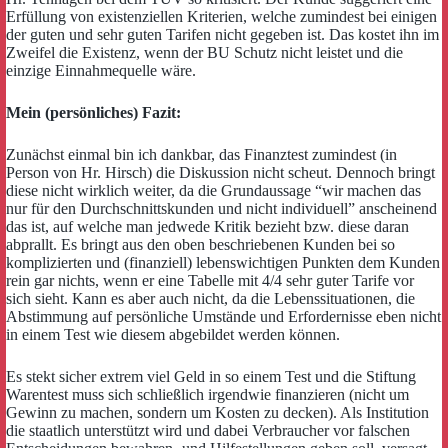
Erfüllung von existenziellen Kriterien, welche zumindest bei einigen
der guten und sehr guten Tarifen nicht gegeben ist. Das kostet ihn im
Zweifel die Existenz, wenn der BU Schutz nicht leistet und die
einzige Einnahmequelle wäre.
Mein (persönliches) Fazit:
Zunächst einmal bin ich dankbar, das Finanztest zumindest (in
Person von Hr. Hirsch) die Diskussion nicht scheut. Dennoch bringt
diese nicht wirklich weiter, da die Grundaussage “wir machen das
nur für den Durchschnittskunden und nicht individuell” anscheinend
das ist, auf welche man jedwede Kritik bezieht bzw. diese daran
abprallt. Es bringt aus den oben beschriebenen Kunden bei so
komplizierten und (finanziell) lebenswichtigen Punkten dem Kunden
rein gar nichts, wenn er eine Tabelle mit 4/4 sehr guter Tarife vor
sich sieht. Kann es aber auch nicht, da die Lebenssituationen, die
Abstimmung auf persönliche Umstände und Erfordernisse eben nicht
in einem Test wie diesem abgebildet werden können.
Es stekt sicher extrem viel Geld in so einem Test und die Stiftung
Warentest muss sich schließlich irgendwie finanzieren (nicht um
Gewinn zu machen, sondern um Kosten zu decken). Als Institution
die staatlich unterstützt wird und dabei Verbraucher vor falschen