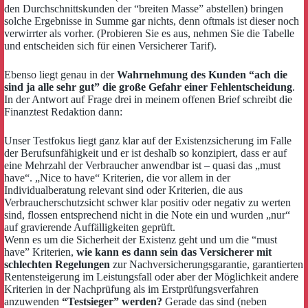
den Durchschnittskunden der “breiten Masse” abstellen) bringen
solche Ergebnisse in Summe gar nichts, denn oftmals ist dieser noch
verwirrter als vorher. (Probieren Sie es aus, nehmen Sie die Tabelle
und entscheiden sich für einen Versicherer Tarif).
Ebenso liegt genau in der
Wahrnehmung des Kunden “ach die
sind ja alle sehr gut” die große Gefahr einer Fehlentscheidung
.
In der Antwort auf Frage drei in meinem offenen Brief schreibt die
Finanztest Redaktion dann:
Unser Testfokus liegt ganz klar auf der Existenzsicherung im Falle
der Berufsunfähigkeit und er ist deshalb so konzipiert, dass er auf
eine Mehrzahl der Verbraucher anwendbar ist – quasi das „must
have“. „Nice to have“ Kriterien, die vor allem in der
Individualberatung relevant sind oder Kriterien, die aus
Verbraucherschutzsicht schwer klar positiv oder negativ zu werten
sind, flossen entsprechend nicht in die Note ein und wurden „nur“
auf gravierende Auffälligkeiten geprüft.
Wenn es um die Sicherheit der Existenz geht und um die “must
have” Kriterien,
wie kann es dann sein das Versicherer mit
schlechten Regelungen
zur Nachversicherungsgarantie, garantierten
Rentensteigerung im Leistungsfall oder aber der Möglichkeit andere
Kriterien in der Nachprüfung als im Erstprüfungsverfahren
anzuwenden
“Testsieger” werden?
Gerade das sind (neben