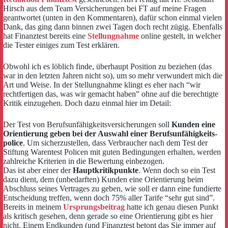
Hirsch aus dem Team Versicherungen bei FT auf meine Fragen
geantwortet (unten in den Kommentaren), dafür schon einmal vielen
Dank, das ging dann binnen zwei Tagen doch recht zügig. Ebenfalls
hat Finanztest bereits eine
Stellungnahme
online gestelt, in welcher
die Tester einiges zum Test erklären.
Obwohl ich es löblich finde, überhaupt Position zu beziehen (das
war in den letzten Jahren nicht so), um so mehr verwundert mich die
Art und Weise. In der Stellungnahme klingt es eher nach “wir
rechtfertigen das, was wir gemacht haben” ohne auf die berechtigte
Kritik einzugehen. Doch dazu einmal hier im Detail:
Der Test von Berufs­unfähigkeits­versicherungen soll
Kunden eine
Orientierung geben bei der Auswahl einer Berufs­unfähigkeits­
police
. Um sicher­zustellen, dass Verbraucher nach dem Test der
Stiftung Warentest Policen mit guten Bedingungen erhalten, werden
zahlreiche Kriterien in die Bewertung einbezogen.
Das ist aber einer der
Hauptkritikpunkte
. Wenn doch so ein Test
dazu dient, dem (unbedarften) Kunden eine Orientierung beim
Abschluss seines Vertrages zu geben, wie soll er dann eine fundierte
Entscheidung treffen, wenn doch 75% aller Tarife “sehr gut sind”.
Bereits in meinem
Ursprungsbeitrag
hatte ich genau diesen Punkt
als kritisch gesehen, denn gerade so eine Orientierung gibt es hier
nicht. Einem Endkunden (und Finanztest betont das Sie immer auf