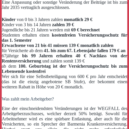
Eine Anpassung oder sonstige Veränderung der Beiträge ist bis zum
Jahr 2035 vertraglich ausgeschlossen.
Kinder
von 0 bis 3 Jahren zahlen
monatlich 29 €
Kinder von 3 bis 14 Jahren
zahlen 39 €
Jugendliche bis 21 Jahren werden mit
69 € berechnet
Studenten erhalten einen
kostenfreien Versicherungsschutz für
das 1. Semester
Erwachsene von 21 bis 41 müssen 139 € monatlich zahlen
für Versicherte ab dem
41. bis zum 67. Lebensjahr fallen 179 € an
67jährige
bis 99 Jahren erhalten 40 € Nachlass von der
Rentenversicherung
und zahlen somit 139 €
ab dem
100. Geburtstag ist der Versicherungsschutz bis zum
Lebensende kostenfrei
Wer sich für eine Selbstbeteiligung von 600 € pro Jahr entscheidet
(das ist die einzig angebotene SB Stufe), der bekommt einen
weiteren Rabatt in Höhe von 20 € monatlich.
Was zahlt mein Arbeitgeber?
Eine der einschneidendsten Veränderungen ist der WEGFALL des
Arbeitgeberzuschusses, welcher derzeit 50% beträgt. Sowohl für
Arbeitnehmer wird es eine spürbare Entlastung, aber auch für die
Versicherten, so ein Sprecher der Barmenia Krankenversicherung.