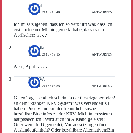
Roland
1. APRIL 2016 / 09:40
ANTWORTEN
Ich muss zugeben, dass ich so verblüfft war, dass ich
erst nach einer Minute gemerkt habe, dass es ein
Aprilscherz ist 🙂
Ria Gilat
1. APRIL 2016 / 19:15
ANTWORTEN
April, April. ……
Hans.W.
2. APRIL 2016 / 06:55
ANTWORTEN
Guten Tag….endlich scheint ja der Gesetzgeber oder?
an dem “kranken KRV System” was veraendert zu
haben. Positiv und kundenfreundlich, sowie
bezahlbar.Bitte infos zu der KRV. Mich interessieren
hauptsaechlich : Wird auch im Ausland geleistet?
Oder wenn in D gemeldet, Vorraussetzungen fuer
Auslandaufenthalt? Oder bezahlbare Alternativen:Bin