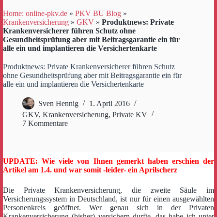
Home: online-pkv.de
»
PKV BU Blog
»
Krankenversicherung
»
GKV
»
Produktnews: Private
Krankenversicherer führen Schutz ohne
Gesundheitsprüfung aber mit Beitragsgarantie ein für
alle ein und implantieren die Versichertenkarte
Produktnews: Private Krankenversicherer führen Schutz
ohne Gesundheitsprüfung aber mit Beitragsgarantie ein für
alle ein und implantieren die Versichertenkarte
Sven Hennig
1. April 2016
GKV
,
Krankenversicherung
,
Private KV
7 Kommentare
UPDATE: Wie viele von Ihnen gemerkt haben erschien der
Artikel am 1.4. und war somit -leider- ein Aprilscherz
Die Private Krankenversicherung, die zweite Säule im
Versicherungssystem in Deutschland, ist nur für einen ausgewählten
Personenkreis geöffnet. Wer genau sich in der Privaten
Krankenversicherung (bisher) versichern durfte, das habe ich unter