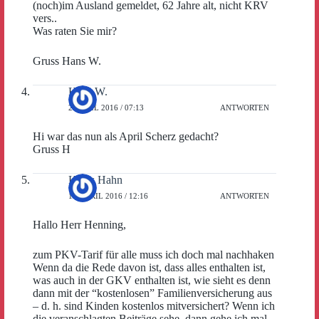
(noch)im Ausland gemeldet, 62 Jahre alt, nicht KRV
vers..
Was raten Sie mir?
Gruss Hans W.
Hans.W.
2. APRIL 2016 / 07:13
ANTWORTEN
Hi war das nun als April Scherz gedacht?
Gruss H
Klaus Hahn
19. APRIL 2016 / 12:16
ANTWORTEN
Hallo Herr Henning,
zum PKV-Tarif für alle muss ich doch mal nachhaken
Wenn da die Rede davon ist, dass alles enthalten ist,
was auch in der GKV enthalten ist, wie sieht es denn
dann mit der “kostenlosen” Familienversicherung aus
– d. h. sind Kinden kostenlos mitversichert? Wenn ich
die veranschlagten Beiträge sehe, dann gehe ich mal