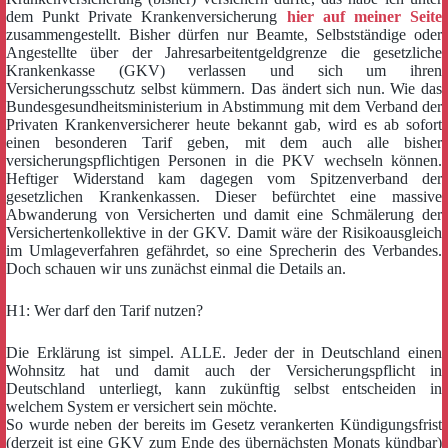
dem Punkt Private Krankenversicherung
hier auf meiner Seite
zusammengestellt. Bisher dürfen nur Beamte, Selbstständige oder
Angestellte über der Jahresarbeitentgeldgrenze die gesetzliche
Krankenkasse (GKV) verlassen und sich um ihren
Versicherungsschutz selbst kümmern. Das ändert sich nun. Wie das
Bundesgesundheitsministerium in Abstimmung mit dem Verband der
Privaten Krankenversicherer heute bekannt gab, wird es ab sofort
einen besonderen Tarif geben, mit dem auch alle bisher
versicherungspflichtigen Personen in die PKV wechseln können.
Heftiger Widerstand kam dagegen vom Spitzenverband der
gesetzlichen Krankenkassen. Dieser befürchtet eine massive
Abwanderung von Versicherten und damit eine Schmälerung der
Versichertenkollektive in der GKV. Damit wäre der Risikoausgleich
im Umlageverfahren gefährdet, so eine Sprecherin des Verbandes.
Doch schauen wir uns zunächst einmal die Details an.
H1: Wer darf den Tarif nutzen?
Die Erklärung ist simpel. ALLE. Jeder der in Deutschland einen
Wohnsitz hat und damit auch der Versicherungspflicht in
Deutschland unterliegt, kann zukünftig selbst entscheiden in
welchem System er versichert sein möchte.
So wurde neben der bereits im Gesetz verankerten Kündigungsfrist
(derzeit ist eine GKV zum Ende des übernächsten Monats kündbar)