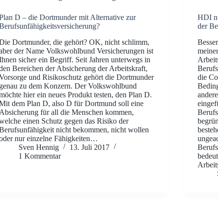
Plan D – die Dortmunder mit Alternative zur
HDI nu
Berufsunfähigkeitsversicherung?
der Be
Die Dortmunder, die gehört? OK, nicht schlimm,
Besser
aber der Name Volkswohlbund Versicherungen ist
meinen
Ihnen sicher ein Begriff. Seit Jahren unterwegs in
Arbeit
den Bereichen der Absicherung der Arbeitskraft,
Berufs
Vorsorge und Risikoschutz gehört die Dortmunder
die Co
genau zu dem Konzern. Der Volkswohlbund
Beding
möchte hier ein neues Produkt testen, den Plan D.
andere
Mit dem Plan D, also D für Dortmund soll eine
eingef
Absicherung für all die Menschen kommen,
Berufs
welche einen Schutz gegen das Risiko der
begrün
Berufsunfähigkeit nicht bekommen, nicht wollen
besteh
oder nur einzelne Fähigkeiten…
ungeac
Sven Hennig
13. Juli 2017
Berufs
1 Kommentar
bedeut
Arbei