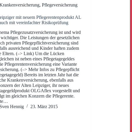
Krankenversicherung
,
Pflegeversicherung
eipziger mit neuem Pflegerentenprodukt AL
 auch mit vereinfachter Risikoprüfung
ema Pflegezusatzversicherung ist und wird
wichtiger. Die Leistungen der gesetzlichen
ch privaten Pflegepflichtversicherung sind
falls ausreichend und Kinder haften zudem
re Eltern. (–> Link) Um die Lücken
leichen ist neben eines Pflegetagegeldes
ie Pflegerentenversicherung eine Variante
sicherung. (–> Mehr Infos zu Pflegepflicht
legetagegeld) Bereits im letzten Jahr hat die
che Krankenversicherung, ebenfalls aus
nzern der Alten Leipziger, ihr neues
tagegeldprodukt OLGAflex vorgestellt und
lgt im gleichen Konzern die Pflegerente.
lte…
Sven Hennig
23. März 2015