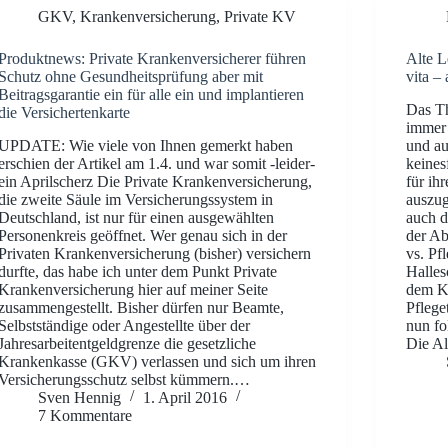
GKV
,
Krankenversicherung
,
Private KV
Produktnews: Private Krankenversicherer führen
Alte L
Schutz ohne Gesundheitsprüfung aber mit
vita –
Beitragsgarantie ein für alle ein und implantieren
Das Th
die Versichertenkarte
immer 
UPDATE: Wie viele von Ihnen gemerkt haben
und au
erschien der Artikel am 1.4. und war somit -leider-
keines
ein Aprilscherz Die Private Krankenversicherung,
für ih
die zweite Säule im Versicherungssystem in
auszug
Deutschland, ist nur für einen ausgewählten
auch d
Personenkreis geöffnet. Wer genau sich in der
der Ab
Privaten Krankenversicherung (bisher) versichern
vs. Pf
durfte, das habe ich unter dem Punkt Private
Halles
Krankenversicherung hier auf meiner Seite
dem Ko
zusammengestellt. Bisher dürfen nur Beamte,
Pflege
Selbstständige oder Angestellte über der
nun fo
Jahresarbeitentgeldgrenze die gesetzliche
Die A
Krankenkasse (GKV) verlassen und sich um ihren
Versicherungsschutz selbst kümmern.…
Sven Hennig
1. April 2016
7 Kommentare