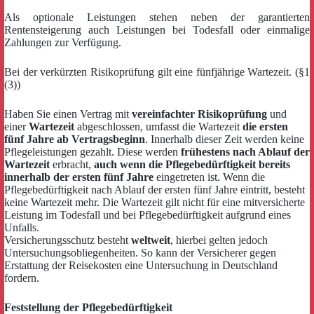
Als optionale Leistungen stehen neben der garantierten
Rentensteigerung auch Leistungen bei Todesfall oder einmalige
Zahlungen zur Verfügung.
Bei der verkürzten Risikoprüfung gilt eine fünfjährige Wartezeit. (§1
(3))
Haben Sie einen Vertrag mit
vereinfachter Risikoprüfung
und
einer
Wartezeit
abgeschlossen, umfasst die Wartezeit
die ersten
fünf Jahre ab Vertragsbeginn
. Innerhalb dieser Zeit werden keine
Pflegeleistungen gezahlt. Diese werden
frühestens nach Ablauf der
Wartezeit
erbracht,
auch wenn die Pflegebedürftigkeit bereits
innerhalb der ersten fünf Jahre
eingetreten ist. Wenn die
Pflegebedürftigkeit nach Ablauf der ersten fünf Jahre eintritt, besteht
keine Wartezeit mehr. Die Wartezeit gilt nicht für eine mitversicherte
Leistung im Todesfall und bei Pflegebedürftigkeit aufgrund eines
Unfalls.
Versicherungsschutz besteht
weltweit
, hierbei gelten jedoch
Untersuchungsobliegenheiten. So kann der Versicherer gegen
Erstattung der Reisekosten eine Untersuchung in Deutschland
fordern.
Feststellung der Pflegebedürftigkeit