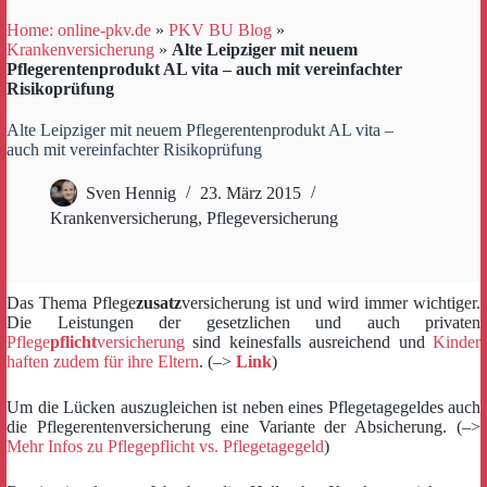
Home: online-pkv.de
»
PKV BU Blog
»
Krankenversicherung
»
Alte Leipziger mit neuem
Pflegerentenprodukt AL vita – auch mit vereinfachter
Risikoprüfung
Alte Leipziger mit neuem Pflegerentenprodukt AL vita –
auch mit vereinfachter Risikoprüfung
Sven Hennig
23. März 2015
Krankenversicherung
,
Pflegeversicherung
Das Thema Pflege
z
usatz
versicherung ist und wird immer wichtiger.
Die Leistungen der gesetzlichen und auch privaten
Pflege
pflicht
versicherung
sind keinesfalls ausreichend und
Kinder
haften zudem für ihre Eltern
. (–>
Link
)
Um die Lücken auszugleichen ist neben eines Pflegetagegeldes auch
die Pflegerentenversicherung eine Variante der Absicherung. (–>
Mehr Infos zu Pflegepflicht vs. Pflegetagegeld
)