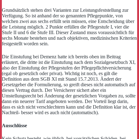
Grundsätzlich stehen drei Varianten zur Leistungsfeststellung zur
Verfügung. So ist anhand der so genannten Pflegepunkte, von
welchen zwei aus sechs erfüllt sein müssen, eine Entscheidung über
die Leistung möglich. 2 Punkte erfüllen die Pflegestufe I, vier die
Stufe II und 6 die Stufe III. Dieser Zustand muss voraussichtlich für
sechs Monate bestehen und nach objektiven, medizinischen Kriterien
festgestellt worden sein.
Die Einstufung bei Demenz hatte ich bereits oben im Beitrag
erläutert, die dritte ist die Einstufung nach dem Sozialgesetzbuch XI,
also der Einstufung der Pflegestufen der Pflegepflichtversicherung
(egal ob gesetzlich oder privat). Wichtig ist noch, es gilt die
Definition aus dem SGB XI mit Stand 15.7.2013. Ändert der
Gesetzgeber die Formulierung, so greift dieses nicht automatisch auf
diesen Vertrag durch. Der Versicherer sichert aber ein
Umstellungsrecht bei Änderung der gesetzlichen Vorgaben zu, sollte
dann ein neuerer Tarif angeboten werden. Der Vorteil liegt darin,
dass es sich nicht verschlechtern kann und die Definition klar ist, der
Nachteil- besser wird es auch nicht (automatisch).
Ausschlüsse
Kein Schutz besteht, wie üblich, bei vorsätzlichen Schäden, bei