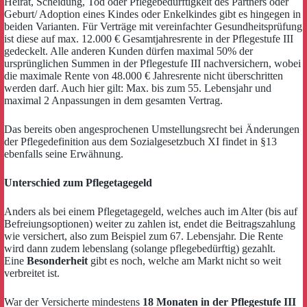
Heirat, Scheidung, Tod oder Pflegebedürftigkeit des Partners oder
Geburt/ Adoption eines Kindes oder Enkelkindes gibt es hingegen in
beiden Varianten. Für Verträge mit vereinfachter Gesundheitsprüfung
ist diese auf max. 12.000 € Gesamtjahresrente in der Pflegestufe III
gedeckelt. Alle anderen Kunden dürfen maximal 50% der
ursprünglichen Summen in der Pflegestufe III nachversichern, wobei
die maximale Rente von 48.000 € Jahresrente nicht überschritten
werden darf. Auch hier gilt: Max. bis zum 55. Lebensjahr und
maximal 2 Anpassungen in dem gesamten Vertrag.
Das bereits oben angesprochenen Umstellungsrecht bei Änderungen
der Pflegedefinition aus dem Sozialgesetzbuch XI findet in §13
ebenfalls seine Erwähnung.
Unterschied zum Pflegetagegeld
Anders als bei einem Pflegetagegeld, welches auch im Alter (bis auf
Befreiungsoptionen) weiter zu zahlen ist, endet die Beitragszahlung
wie versichert, also zum Beispiel zum 67. Lebensjahr. Die Rente
wird dann zudem lebenslang (solange pflegebedürftig) gezahlt.
Eine
Besonderheit
gibt es noch, welche am Markt nicht so weit
verbreitet ist.
War der Versicherte mindestens
18 Monaten in der Pflegestufe III