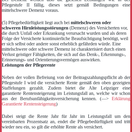
Pflegestufe II fällig, dieses setzt gemäß Bedingungen eine
mittelschwere Demenz voraus.
(5) Pflegebedürftigkeit liegt auch bei
mittelschweren oder
schweren Hirnleistungsstörungen
(Demenz) des Versicherten vor,
die durch Unfall oder Erkrankung verursacht wurden und als deren
Folge der Versicherte kontinuierliche Beaufsichtigung benötigt, weil
er sich selbst oder andere sonst erheblich gefährden würde. Eine
mittelschwere oder schwere Demenz ist charakterisiert durch einen
Verlust geistiger Fähigkeiten, die sich auf das Denk-, Erkennungs-,
Erinnerungs- und Orientierungsvermögen auswirken.
Leistungen der Pflegerente
Neben der vollen Befreiung von der Beitragszahlungspflicht ab der
Pflegestufe I wird die versicherte Rente gemäß den oben gezeigten
Staffelungen gezahlt. Zudem bietet die Alte Leipziger eine
garantierte Rentensteigerung im Leistungsfall an, welche wir schon
aus der Berufsunfähigkeitsversicherung kennen. (—>
Erklärung
Garantierte Rentensteigerung
)
Dabei steigt die Rente Jahr für Jahr im Leistungsfall um den
vereinbarten Prozentsatz an, endet die Pflegebedürftigkeit und tritt
wieder neu ein, so gilt die erhöhte Rente als versichert.