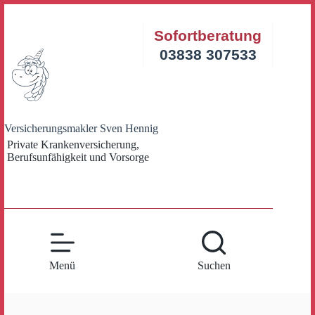
Zum
Inhalt
Sofortberatung
springen
03838 307533
Versicherungsmakler Sven Hennig
Private Krankenversicherung,
Berufsunfähigkeit und Vorsorge
Menü
Suchen