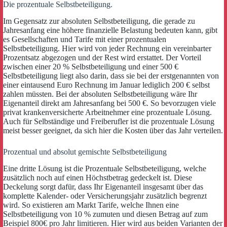
Die prozentuale Selbstbeteiligung.
Im Gegensatz zur absoluten Selbstbeteiligung, die gerade zu
Jahresanfang eine höhere finanzielle Belastung bedeuten kann, gibt
es Gesellschaften und Tarife mit einer prozentualen
Selbstbeteiligung. Hier wird von jeder Rechnung ein vereinbarter
Prozentsatz abgezogen und der Rest wird erstattet. Der Vorteil
zwischen einer 20 % Selbstbeteiligung und einer 500 €
Selbstbeteiligung liegt also darin, dass sie bei der erstgenannten von
einer eintausend Euro Rechnung im Januar lediglich 200 € selbst
zahlen müssten. Bei der absoluten Selbstbeteiligung wäre Ihr
Eigenanteil direkt am Jahresanfang bei 500 €. So bevorzugen viele
privat krankenversicherte Arbeitnehmer eine prozentuale Lösung.
Auch für Selbständige und Freiberufler ist die prozentuale Lösung
meist besser geeignet, da sich hier die Kosten über das Jahr verteilen.
Prozentual und absolut gemischte Selbstbeteiligung
Eine dritte Lösung ist die Prozentuale Selbstbeteiligung, welche
zusätzlich noch auf einen Höchstbetrag gedeckelt ist. Diese
Deckelung sorgt dafür, dass Ihr Eigenanteil insgesamt über das
komplette Kalender- oder Versicherungsjahr zusätzlich begrenzt
wird. So existieren am Markt Tarife, welche Ihnen eine
Selbstbeteiligung von 10 % zumuten und diesen Betrag auf zum
Beispiel 800€ pro Jahr limitieren. Hier wird aus beiden Varianten der