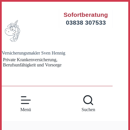
Zum
Inhalt
Sofortberatung
springen
03838 307533
Versicherungsmakler Sven Hennig
Private Krankenversicherung,
Berufsunfähigkeit und Vorsorge
Menü
Suchen