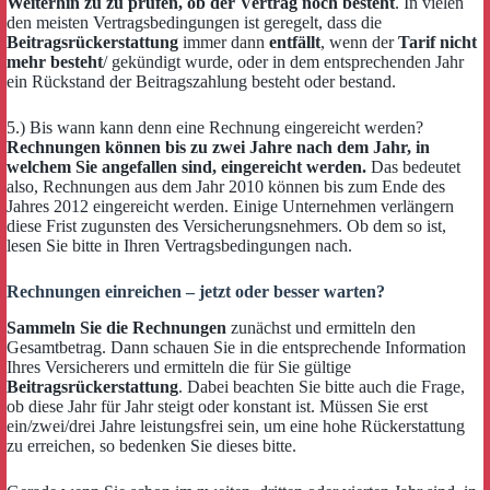
Weiterhin zu zu prüfen, ob der Vertrag noch besteht
. In vielen
den meisten Vertragsbedingungen ist geregelt, dass die
Beitragsrückerstattung
immer dann
entfällt
, wenn der
Tarif nicht
mehr besteht
/ gekündigt wurde, oder in dem entsprechenden Jahr
ein Rückstand der Beitragszahlung besteht oder bestand.
5.) Bis wann kann denn eine Rechnung eingereicht werden?
Rechnungen können bis zu zwei Jahre nach dem Jahr, in
welchem Sie angefallen sind, eingereicht werden.
Das bedeutet
also, Rechnungen aus dem Jahr 2010 können bis zum Ende des
Jahres 2012 eingereicht werden. Einige Unternehmen verlängern
diese Frist zugunsten des Versicherungsnehmers. Ob dem so ist,
lesen Sie bitte in Ihren Vertragsbedingungen nach.
Rechnungen einreichen – jetzt oder besser warten?
Sammeln Sie die Rechnungen
zunächst und ermitteln den
Gesamtbetrag. Dann schauen Sie in die entsprechende Information
Ihres Versicherers und ermitteln die für Sie gültige
Beitragsrückerstattung
. Dabei beachten Sie bitte auch die Frage,
ob diese Jahr für Jahr steigt oder konstant ist. Müssen Sie erst
ein/zwei/drei Jahre leistungsfrei sein, um eine hohe Rückerstattung
zu erreichen, so bedenken Sie dieses bitte.