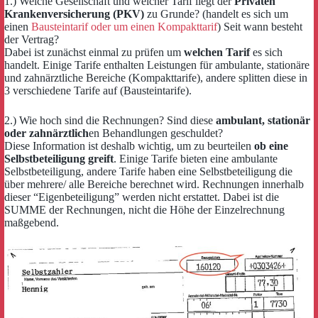
1.) Welche Gesellschaft und welcher Tarif liegt der
Privaten
Krankenversicherung (PKV)
zu Grunde? (handelt es sich um
einen
Bausteintarif oder um einen Kompakttarif
) Seit wann besteht
der Vertrag?
Dabei ist zunächst einmal zu prüfen um
welchen Tarif
es sich
handelt. Einige Tarife enthalten Leistungen für ambulante, stationäre
und zahnärztliche Bereiche (Kompakttarife), andere splitten diese in
3 verschiedene Tarife auf (Bausteintarife).
2.) Wie hoch sind die Rechnungen? Sind diese
ambulant, stationär
oder zahnärztlich
en Behandlungen geschuldet?
Diese Information ist deshalb wichtig, um zu beurteilen
ob eine
Selbstbeteiligung greift
. Einige Tarife bieten eine ambulante
Selbstbeteiligung, andere Tarife haben eine Selbstbeteiligung die
über mehrere/ alle Bereiche berechnet wird. Rechnungen innerhalb
dieser “Eigenbeteiligung” werden nicht erstattet. Dabei ist die
SUMME der Rechnungen, nicht die Höhe der Einzelrechnung
maßgebend.