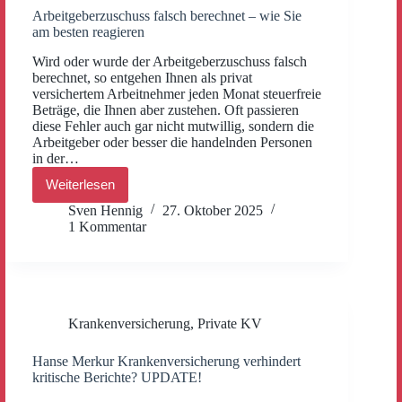
Arbeitgeberzuschuss falsch berechnet – wie Sie
am besten reagieren
Wird oder wurde der Arbeitgeberzuschuss falsch
berechnet, so entgehen Ihnen als privat
versichertem Arbeitnehmer jeden Monat steuerfreie
Beträge, die Ihnen aber zustehen. Oft passieren
diese Fehler auch gar nicht mutwillig, sondern die
Arbeitgeber oder besser die handelnden Personen
in der…
Weiterlesen
Arbeitgeberzuschuss
falsch
Sven Hennig
27. Oktober 2025
berechnet –
1 Kommentar
wie
Sie
am
besten
reagieren
Krankenversicherung
,
Private KV
Hanse Merkur Krankenversicherung verhindert
kritische Berichte? UPDATE!