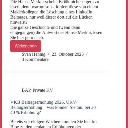
Die Hanse Merkur scheint Kritik nicht so gern zu
lesen, denn warum sonst fordert diese von einem
Maklerkollegen die Löschung eines LinkedIn
Beitrages, nur weil dieser dort auf die Lücken
hinweist?
Die ganze Geschichte und (wenn dann
eingegangen) die Antwort der Hanse Merkur, lesen
Sie hier gern nach.
Weiterlesen
Hanse
Merkur
Sven Hennig
23. Oktober 2025
Krankenversicherung
3 Kommentare
verhindert
kritische
Berichte?
UPDATE!
BAP
,
Private KV
VKB Beitragserhöhung 2026, UKV-
Beitragserhöhung – was können Sie tun, bei 30–
40 % Erhöhung?
Bereits vor einigen Wochen konnten Sie hier im
Blog zu den geplanten Erhöhungen der