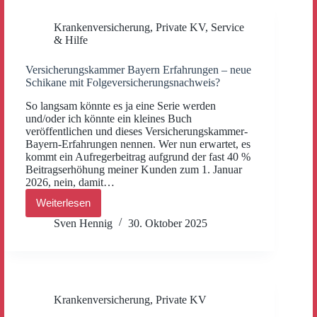
Höhe,
Anspruch
Krankenversicherung
,
Private KV
,
Service
&
& Hilfe
Berechnung
(final)
Versicherungskammer Bayern Erfahrungen – neue
Schikane mit Folgeversicherungsnachweis?
So langsam könnte es ja eine Serie werden
und/oder ich könnte ein kleines Buch
veröffentlichen und dieses Versicherungskammer-
Bayern-Erfahrungen nennen. Wer nun erwartet, es
kommt ein Aufregerbeitrag aufgrund der fast 40 %
Beitragserhöhung meiner Kunden zum 1. Januar
2026, nein, damit…
Weiterlesen
Versicherungskammer
Bayern
Sven Hennig
30. Oktober 2025
Erfahrungen –
neue
Schikane
mit
Folgeversicherungsnachweis?
Krankenversicherung
,
Private KV