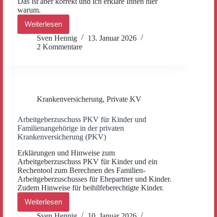
Das ist aber korrekt und ich erkläre Ihnen hier
warum.
Weiterlesen
GKV-
PKV-
Sven Hennig
13. Januar 2026
Wechsel –
2 Kommentare
doppelte
Beiträge
im
ersten
Monat?
Krankenversicherung
,
Private KV
Arbeitgeberzuschuss PKV für Kinder und
Familienangehörige in der privaten
Krankenversicherung (PKV)
Erklärungen und Hinweise zum
Arbeitgeberzuschuss PKV für Kinder und ein
Rechentool zum Berechnen des Familien-
Arbeitgeberzuschusses für Ehepartner und Kinder.
Zudem Hinweise für beihilfeberechtigte Kinder.
Weiterlesen
Arbeitgeberzuschuss
PKV
Sven Hennig
10. Januar 2026