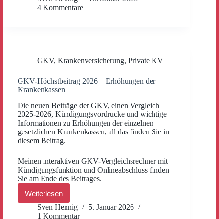
für
4 Kommentare
Kinder
und
Familienangehörige
in
der
privaten
GKV
,
Krankenversicherung
,
Private KV
Krankenversicherung
(PKV)
GKV-Höchstbeitrag 2026 – Erhöhungen der
Krankenkassen
Die neuen Beiträge der GKV, einen Vergleich
2025-2026, Kündigungsvordrucke und wichtige
Informationen zu Erhöhungen der einzelnen
gesetzlichen Krankenkassen, all das finden Sie in
diesem Beitrag.
Meinen interaktiven GKV-Vergleichsrechner mit
Kündigungsfunktion und Onlineabschluss finden
Sie am Ende des Beitrages.
Weiterlesen
GKV-
Höchstbeitrag
Sven Hennig
5. Januar 2026
2026 –
1 Kommentar