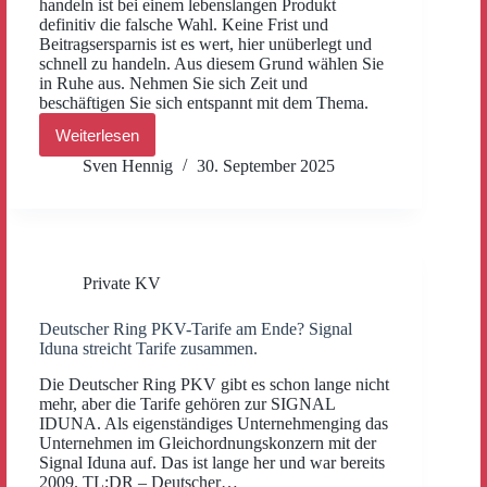
handeln ist bei einem lebenslangen Produkt
definitiv die falsche Wahl. Keine Frist und
Beitragsersparnis ist es wert, hier unüberlegt und
schnell zu handeln. Aus diesem Grund wählen Sie
in Ruhe aus. Nehmen Sie sich Zeit und
beschäftigen Sie sich entspannt mit dem Thema.
Weiterlesen
Versicherungsfrei
ab
Sven Hennig
30. September 2025
Januar,
PKV
oder
GKV?
Private KV
Deutscher Ring PKV-Tarife am Ende? Signal
Iduna streicht Tarife zusammen.
Die Deutscher Ring PKV gibt es schon lange nicht
mehr, aber die Tarife gehören zur SIGNAL
IDUNA. Als eigenständiges Unternehmenging das
Unternehmen im Gleichordnungskonzern mit der
Signal Iduna auf. Das ist lange her und war bereits
2009. TL;DR – Deutscher…