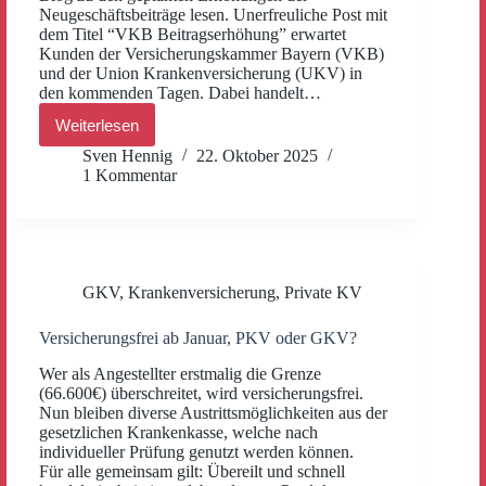
Neugeschäftsbeiträge lesen. Unerfreuliche Post mit
dem Titel “VKB Beitragserhöhung” erwartet
Kunden der Versicherungskammer Bayern (VKB)
und der Union Krankenversicherung (UKV) in
den kommenden Tagen. Dabei handelt…
Weiterlesen
VKB
Beitragserhöhung
Sven Hennig
22. Oktober 2025
2026,
1 Kommentar
UKV-
Beitragserhöhung –
was
können
Sie
tun,
GKV
,
Krankenversicherung
,
Private KV
bei
30–
40 %
Versicherungsfrei ab Januar, PKV oder GKV?
Erhöhung?
Wer als Angestellter erstmalig die Grenze
(66.600€) überschreitet, wird versicherungsfrei.
Nun bleiben diverse Austrittsmöglichkeiten aus der
gesetzlichen Krankenkasse, welche nach
individueller Prüfung genutzt werden können.
Für alle gemeinsam gilt: Übereilt und schnell