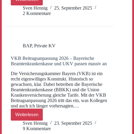
PKV-
Wechsel
Sven Hennig
25. September 2025
für
2 Kommentare
Angestellte
nur
noch
diesen
Monat,
falls
BAP
,
Private KV
Einkommen
zwischen
73.800
VKB Beitragsanpassung 2026 – Bayerische
€
Beamtenkrankenkasse und UKV passen massiv an
und
77.400
Die Versicherungskammer Bayern (VKB) ist ein
€
recht eigenwilliges Konstrukt. Historisch so
liegt.
gewachsen, klar. Dabei betreiben die Bayerische
Beamtenkrankenkasse (BBKK) und die Union
Krankenversicherung gleiche Tarife. Mit der VKB
Beitragsanpassung 2026 tritt das ein, was Kollegen
und auch ich länger vorhersagten.…
Weiterlesen
VKB
Beitragsanpassung
Sven Hennig
23. September 2025
2026
9 Kommentare
–