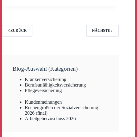
Bayerische
Beamtenkrankenkasse
und
UKV
passen
massiv
ZURÜCK
NÄCHSTE
an
Blog-Auswahl (Kategorien)
Krankenversicherung
Berufsunfähigkeitsversicherung
Pflegeversicherung
Kundenmeinungen
Rechengrößen der Sozialversicherung
2026 (final)
Arbeitgeberzuschuss 2026