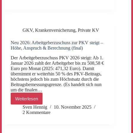
Erhöhungen
der
Krankenkassen
GKV
,
Krankenversicherung
,
Private KV
Neu 2026: Arbeitgeberzuschuss zur PKV steigt –
Höhe, Anspruch & Berechnung (final)
Der Arbeitgeberzuschuss PKV 2026 steigt: Ab 1.
Januar 2026 zahlt der Arbeitgeber bis zu 508,58 €
Euro pro Monat (2025: 471,32 Euro). Damit
übernimmt er weiterhin 50 % des PKV-Beitrags,
höchstens jedoch bis zum Höchstsatz durch die
Beitragsbemessungsgrenze. (Es handelt sich nun
um die finalen…
Weiterlesen
Neu
2026:
Sven Hennig
10. November 2025
Arbeitgeberzuschuss
2 Kommentare
zur
PKV
steigt
–