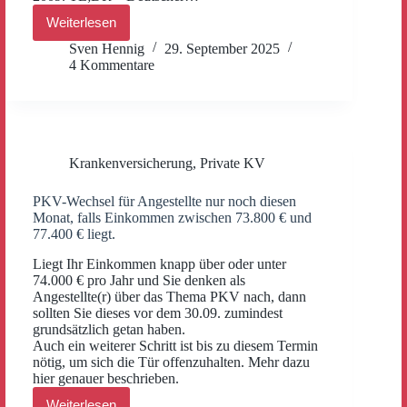
Weiterlesen
Deutscher
Ring
Sven Hennig
29. September 2025
PKV-
4 Kommentare
Tarife
am
Ende?
Signal
Iduna
streicht
Krankenversicherung
,
Private KV
Tarife
zusammen.
PKV-Wechsel für Angestellte nur noch diesen
Monat, falls Einkommen zwischen 73.800 € und
77.400 € liegt.
Liegt Ihr Einkommen knapp über oder unter
74.000 € pro Jahr und Sie denken als
Angestellte(r) über das Thema PKV nach, dann
sollten Sie dieses vor dem 30.09. zumindest
grundsätzlich getan haben.
Auch ein weiterer Schritt ist bis zu diesem Termin
nötig, um sich die Tür offenzuhalten. Mehr dazu
hier genauer beschrieben.
Weiterlesen