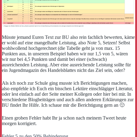
Müsste jemand Euren Text zur BU also rein fachlich bewerten, käme
er wohl auf eine mangelhafte Leistung, also Note 5, Setzen! Selbst
wohlwollend hochgerechnet (die Tabelle geht ja von max. 15
Punkten aus, in unserem Beispiel haben wir nur 1,5 von 5, wären
wir nur bei 4,5 Punkten und damit bei einer (schwach)
ausreichenden Leistung. Aber eine ausreichende Leistung sollte für
ein Jugendmagazin des Handelsblattes nicht das Ziel sein, oder?
Als ich noch zur Schule ging musste ich Berichtigungen machen,
also empfehle ich Euch ein bisschen Lektüre einschlägiger Literatur,
oder lest einfach auf der Seite meiner Kollegen oder hier bei mir. In
verschiedene Blogbeiträgen und auch allen anderen Erklärungen zur
BU findet Ihr Hilfe. Ich schaue mir die Berichtigung gern an 🙂
Einen groben Fehler habt Ihr ja schon nach meinem Tweet heute
morgen korrigiert.
Fehler 5 zu den 50% Behinderung