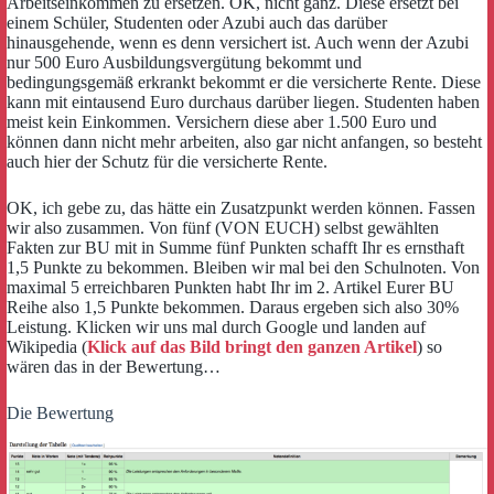
Arbeitseinkommen zu ersetzen. OK, nicht ganz. Diese ersetzt bei
einem Schüler, Studenten oder Azubi auch das darüber
hinausgehende, wenn es denn versichert ist. Auch wenn der Azubi
nur 500 Euro Ausbildungsvergütung bekommt und
bedingungsgemäß erkrankt bekommt er die versicherte Rente. Diese
kann mit eintausend Euro durchaus darüber liegen. Studenten haben
meist kein Einkommen. Versichern diese aber 1.500 Euro und
können dann nicht mehr arbeiten, also gar nicht anfangen, so besteht
auch hier der Schutz für die versicherte Rente.
OK, ich gebe zu, das hätte ein Zusatzpunkt werden können. Fassen
wir also zusammen. Von fünf (VON EUCH) selbst gewählten
Fakten zur BU mit in Summe fünf Punkten schafft Ihr es ernsthaft
1,5 Punkte zu bekommen. Bleiben wir mal bei den Schulnoten. Von
maximal 5 erreichbaren Punkten habt Ihr im 2. Artikel Eurer BU
Reihe also 1,5 Punkte bekommen. Daraus ergeben sich also 30%
Leistung. Klicken wir uns mal durch Google und landen auf
Wikipedia (
Klick auf das Bild bringt den ganzen Artikel
) so
wären das in der Bewertung…
Die Bewertung