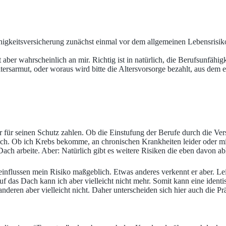
igkeitsversicherung zunächst einmal vor dem allgemeinen Lebensrisiko
 aber wahrscheinlich an mir. Richtig ist in natürlich, die Berufsunfähig
ersarmut, oder woraus wird bitte die Altersvorsorge bezahlt, aus dem e
hr für seinen Schutz zahlen. Ob die Einstufung der Berufe durch die Ver
 gleich. Ob ich Krebs bekomme, an chronischen Krankheiten leider oder mi
Dach arbeite. Aber: Natürlich gibt es weitere Risiken die eben davon ab
eeinflussen mein Risiko maßgeblich. Etwas anderes verkennt er aber. Le
f das Dach kann ich aber vielleicht nicht mehr. Somit kann eine identi
anderen aber vielleicht nicht. Daher unterscheiden sich hier auch die P