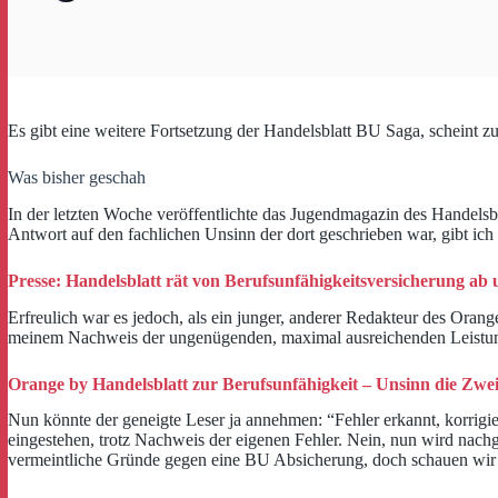
Es gibt eine weitere Fortsetzung der Handelsblatt BU Saga, scheint 
Was bisher geschah
In der letzten Woche veröffentlichte das Jugendmagazin des Handelsb
Antwort auf den fachlichen Unsinn der dort geschrieben war, gibt ich 
Presse: Handelsblatt rät von Berufsunfähigkeitsversicherung ab 
Erfreulich war es jedoch, als ein junger, anderer Redakteur des Orang
meinem Nachweis der ungenügenden, maximal ausreichenden Leistun
Orange by Handelsblatt zur Berufsunfähigkeit – Unsinn die Zweit
Nun könnte der geneigte Leser ja annehmen: “Fehler erkannt, korrigier
eingestehen, trotz Nachweis der eigenen Fehler. Nein, nun wird nachg
vermeintliche Gründe gegen eine BU Absicherung, doch schauen wir uns