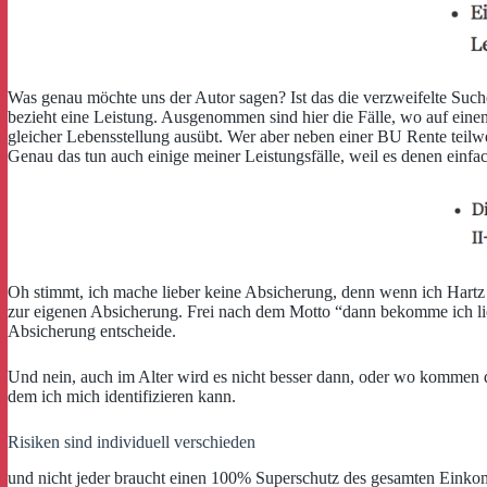
Was genau möchte uns der Autor sagen? Ist das die verzweifelte Suc
bezieht eine Leistung. Ausgenommen sind hier die Fälle, wo auf einen
gleicher Lebensstellung ausübt. Wer aber neben einer BU Rente teilw
Genau das tun auch einige meiner Leistungsfälle, weil es denen einfac
Oh stimmt, ich mache lieber keine Absicherung, denn wenn ich Hartz 
zur eigenen Absicherung. Frei nach dem Motto “dann bekomme ich lie
Absicherung entscheide.
Und nein, auch im Alter wird es nicht besser dann, oder wo kommen die
dem ich mich identifizieren kann.
Risiken sind individuell verschieden
und nicht jeder braucht einen 100% Superschutz des gesamten Einkomm