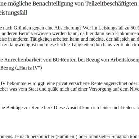
he nach Gründen gegen eine Absicherung? Wer im Leistungsfall zu 50% 
 anderen Beruf verwiesen werden kann, da hier dann kein Einkommensver
eise in anderen Tätigkeiten arbeiten kann und möchte, der hält sich a
h zu langweilig ist und diese leichte Tätigkeiten durchaus verrichten k
IV bekomme wird ggf. eine privat versicherte Rente angerechnet oder m
ber was vom Staat und quäle mich auf einer Versorgung auf dem Nivea
 Beiträge zur Rente her? Diese Ansicht kann ich leider nicht teilen. I
ens. Je nach persönlicher (Familien-) oder finanzieller Situation kön