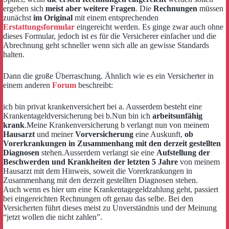
ergeben sich
meist aber weitere Fragen
. Die
Rechnungen
müssen
zunächst
im Original
mit einem entsprechenden
Erstattungsformular
eingereicht werden. Es ginge zwar auch ohne
dieses Formular, jedoch ist es für die Versicherer einfacher und die
Abrechnung geht schneller wenn sich alle an gewisse Standards
halten.
Dann die große Überraschung. Ähnlich wie es ein Versicherter in
einem anderen
Forum
beschreibt:
ich bin privat krankenversichert bei a. Ausserdem besteht eine
Krankentageldversicherung bei b.Nun bin ich
arbeitsunfähig
krank
.Meine Krankenversicherung b verlangt nun von meinem
Hausarzt
und meiner
Vorversicherung
eine Auskunft,
ob
Vorerkrankungen in Zusammenhang mit den derzeit gestellten
Diagnosen
stehen.Ausserdem verlangt sie eine
Aufstellung der
Beschwerden und Krankheiten der letzten 5 Jahre
von meinem
Hausarzt mit dem Hinweis, soweit die Vorerkrankungen in
Zusammenhang mit den derzeit gestellten Diagnosen stehen.
Auch wenn es hier um eine Krankentagegeldzahlung geht, passiert
bei eingereichten Rechnungen oft genau das selbe. Bei den
Versicherten führt dieses meist zu Unverständnis und der Meinung
“jetzt wollen die nicht zahlen”.