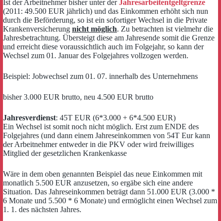
Ist der Arbeitnehmer bisher unter der
Jahresarbeitentgeltgrenze
(2011: 49.500 EUR jährlich) und das Einkommen erhöht sich nun
durch die Beförderung, so ist ein sofortiger Wechsel in die Private
Krankenversicherung
nicht möglich
. Zu betrachten ist vielmehr die
Jahresbetrachtung. Übersteigt diese am Jahresende somit die Grenze
und erreicht diese voraussichtlich auch im Folgejahr, so kann der
Wechsel zum 01. Januar des Folgejahres vollzogen werden.
Beispiel: Jobwechsel zum 01. 07. innerhalb des Unternehmens
bisher 3.000 EUR brutto, neu 4.500 EUR brutto
Jahresverdienst
: 45T EUR (6*3.000 + 6*4.500 EUR)
Ein Wechsel ist somit noch nicht möglich. Erst zum ENDE des
Folgejahres (und dann einem Jahreseinkommen von 54T Eur kann
der Arbeitnehmer entweder in die PKV oder wird freiwilliges
Mitglied der gesetzlichen Krankenkasse
Wäre in dem oben genannten Beispiel das neue Einkommen mit
monatlich 5.500 EUR anzusetzen, so ergäbe sich eine andere
Situation. Das Jahreseinkommen beträgt dann 51.000 EUR (3.000 *
6 Monate und 5.500 * 6 Monate) und ermöglicht einen Wechsel zum
1. 1. des nächsten Jahres.