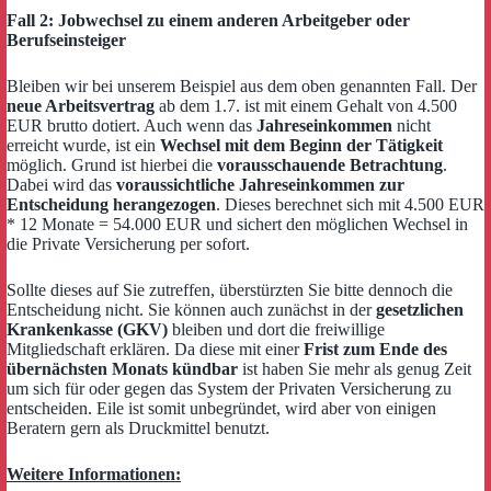
Fall 2: Jobwechsel zu einem anderen Arbeitgeber oder
Berufseinsteiger
Bleiben wir bei unserem Beispiel aus dem oben genannten Fall. Der
neue Arbeitsvertrag
ab dem 1.7. ist mit einem Gehalt von 4.500
EUR brutto dotiert. Auch wenn das
Jahreseinkommen
nicht
erreicht wurde, ist ein
Wechsel mit dem Beginn der Tätigkeit
möglich. Grund ist hierbei die
vorausschauende Betrachtung
.
Dabei wird das
voraussichtliche Jahreseinkommen zur
Entscheidung herangezogen
. Dieses berechnet sich mit 4.500 EUR
* 12 Monate = 54.000 EUR und sichert den möglichen Wechsel in
die Private Versicherung per sofort.
Sollte dieses auf Sie zutreffen, überstürzten Sie bitte dennoch die
Entscheidung nicht. Sie können auch zunächst in der
gesetzlichen
Krankenkasse (GKV)
bleiben und dort die freiwillige
Mitgliedschaft erklären. Da diese mit einer
Frist zum Ende des
übernächsten Monats kündbar
ist haben Sie mehr als genug Zeit
um sich für oder gegen das System der Privaten Versicherung zu
entscheiden. Eile ist somit unbegründet, wird aber von einigen
Beratern gern als Druckmittel benutzt.
Weitere Informationen: