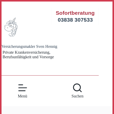
Zum
Inhalt
Sofortberatung
springen
03838 307533
Versicherungsmakler Sven Hennig
Private Krankenversicherung,
Berufsunfähigkeit und Vorsorge
Menü
Suchen