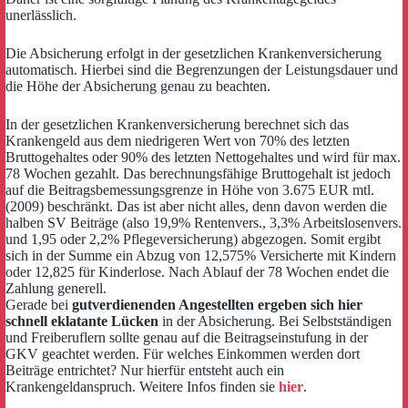
unerlässlich.
Die Absicherung erfolgt in der gesetzlichen Krankenversicherung
automatisch. Hierbei sind die Begrenzungen der Leistungsdauer und
die Höhe der Absicherung genau zu beachten.
In der gesetzlichen Krankenversicherung berechnet sich das
Krankengeld aus dem niedrigeren Wert von 70% des letzten
Bruttogehaltes oder 90% des letzten Nettogehaltes und wird für max.
78 Wochen gezahlt. Das berechnungsfähige Bruttogehalt ist jedoch
auf die Beitragsbemessungsgrenze in Höhe von 3.675 EUR mtl.
(2009) beschränkt. Das ist aber nicht alles, denn davon werden die
halben SV Beiträge (also 19,9% Rentenvers., 3,3% Arbeitslosenvers.
und 1,95 oder 2,2% Pflegeversicherung) abgezogen. Somit ergibt
sich in der Summe ein Abzug von 12,575% Versicherte mit Kindern
oder 12,825 für Kinderlose. Nach Ablauf der 78 Wochen endet die
Zahlung generell.
Gerade bei
gutverdienenden Angestellten ergeben sich hier
schnell eklatante Lücken
in der Absicherung. Bei Selbstständigen
und Freiberuflern sollte genau auf die Beitragseinstufung in der
GKV geachtet werden. Für welches Einkommen werden dort
Beiträge entrichtet? Nur hierfür entsteht auch ein
Krankengeldanspruch. Weitere Infos finden sie
hier
.