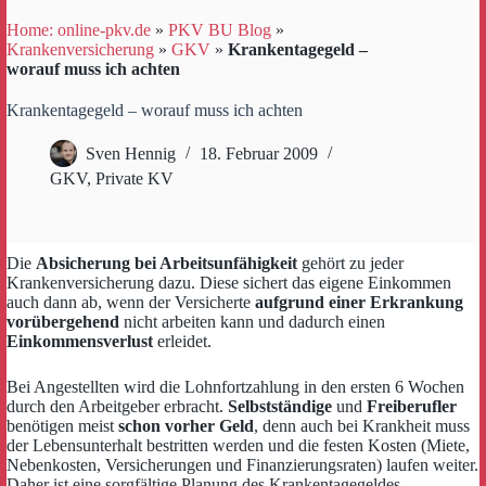
Home: online-pkv.de
»
PKV BU Blog
»
Krankenversicherung
»
GKV
»
Krankentagegeld –
worauf muss ich achten
Krankentagegeld – worauf muss ich achten
Sven Hennig
18. Februar 2009
GKV
,
Private KV
Die
Absicherung bei Arbeitsunfähigkeit
gehört zu jeder
Krankenversicherung dazu. Diese sichert das eigene Einkommen
auch dann ab, wenn der Versicherte
aufgrund einer Erkrankung
vorübergehend
nicht arbeiten kann und dadurch einen
Einkommensverlust
erleidet.
Bei Angestellten wird die Lohnfortzahlung in den ersten 6 Wochen
durch den Arbeitgeber erbracht.
Selbstständige
und
Freiberufler
benötigen meist
schon vorher Geld
, denn auch bei Krankheit muss
der Lebensunterhalt bestritten werden und die festen Kosten (Miete,
Nebenkosten, Versicherungen und Finanzierungsraten) laufen weiter.
Daher ist eine sorgfältige Planung des Krankentagegeldes