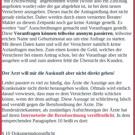
“mit Erschwerung” angenommen wurde (wofür also ein Zuschlag
angeboten wurde) oder der gar abgelehnt ist, ist bei dem neuen
Versicherer anzugeben. Dieses macht die Antragstellung dort nicht
gerade einfacher. Daher werden durch einen versierten Berater/
Makler zu diesem Zeitpunkt noch gar keine Anträge gestellt. Es
werden “nur” Ausschreibungen gemacht und Voranfragen gestellt.
Diese
Voranfragen können teilweise anonym passieren
, teilweise
reichen Name und Geburtsmonat aus um eine Anfrage zu starten.
Mit diesen Daten kann und will der Versicherer natürlich keine
Arztanfragen machen. Zum einen kosten die Geld, welches der
Versicherer bei einem Antrag schon, bei der Voranfrage aber nicht
ausgeben will und zum anderen fehlt die Übersicht des Kunden.
Der Arzt will mir die Auskunft aber nicht direkt geben!
Leider passiert es viel zu häufig, das Ärzte die Auszüge aus der
Krankenakte nicht direkt herausgeben wollen. Oftmals wird einfach
darauf verwiesen, dass man es dem Versicherer direkt schicken
könne, wenn der denn anfragt. Diese Aussage ist schlichtweg falsch
und verstößt gegen die Berufsordnung der Ärzte. Die
Bundesärztekammer, als zuständiges Aufsichtsorgan der Ärzte hat
auf deren
Internetseite die Berufsordnung veröffentlicht
. In dem
entsprechenden Paragraphen 10 heißt es dort:
§ 10 Dokumentationspflicht