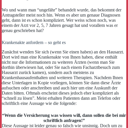
Wo und wann man “ungefähr” behandelt wurde, das bekommt der
Antragsteller meist noch hin. Wenn es aber um genaue Diagnosen
geht, dann ist es schon kompliziert. Wer weiss schon noch, was
einem der Arzt vor 2, 5, 7 Jahren gesagt hat und vorallem was er
genau geschrieben hat?
Krankenakte anfordern – so geht es
Zunächst wenden Sie sich (wenn Sie einen haben) an den Hausarzt.
Dort wird man eine Krankenakte von Ihnen haben, diese enthält
nicht nur die Informationen zu weiteren Ärzten (wenn man Sie
dorthin überwiesen hat, oder Sie nach einem Facharztbesuch zum
Hausarzt zurück kamen), sondern auch meistens zu
Krankenhausaufenthalten und weiteren Therapien. Nachdem Ihnen
diese Unterlagen in Kopie vorliegen, können Sie dann diese Ärzte
aufsuchen oder anschreiben und auch hier um eine Auskunft der
Daten bitten. Oftmals erscheint dieses jedoch eher kompliziert als
“schnell zu lösen”. Meist erhalten Patienten dann am Telefon oder
schriftlich eine Aussage wie die folgende:
“Wenn die Versicherung was wissen will, dann sollen die bei mir
schriftlich anfragen!”
Diese Aussage ist leider genau so falsch wie unsinnig. Doch um zu