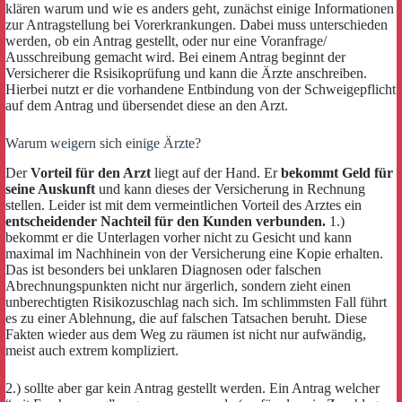
klären warum und wie es anders geht, zunächst einige Informationen
zur Antragstellung bei Vorerkrankungen. Dabei muss unterschieden
werden, ob ein Antrag gestellt, oder nur eine Voranfrage/
Ausschreibung gemacht wird. Bei einem Antrag beginnt der
Versicherer die Rsisikoprüfung und kann die Ärzte anschreiben.
Hierbei nutzt er die vorhandene Entbindung von der Schweigepflicht
auf dem Antrag und übersendet diese an den Arzt.
Warum weigern sich einige Ärzte?
Der
Vorteil für den Arzt
liegt auf der Hand. Er
bekommt Geld für
seine Auskunft
und kann dieses der Versicherung in Rechnung
stellen. Leider ist mit dem vermeintlichen Vorteil des Arztes ein
entscheidender Nachteil für den Kunden verbunden.
1.)
bekommt er die Unterlagen vorher nicht zu Gesicht und kann
maximal im Nachhinein von der Versicherung eine Kopie erhalten.
Das ist besonders bei unklaren Diagnosen oder falschen
Abrechnungspunkten nicht nur ärgerlich, sondern zieht einen
unberechtigten Risikozuschlag nach sich. Im schlimmsten Fall führt
es zu einer Ablehnung, die auf falschen Tatsachen beruht. Diese
Fakten wieder aus dem Weg zu räumen ist nicht nur aufwändig,
meist auch extrem kompliziert.
2.) sollte aber gar kein Antrag gestellt werden. Ein Antrag welcher