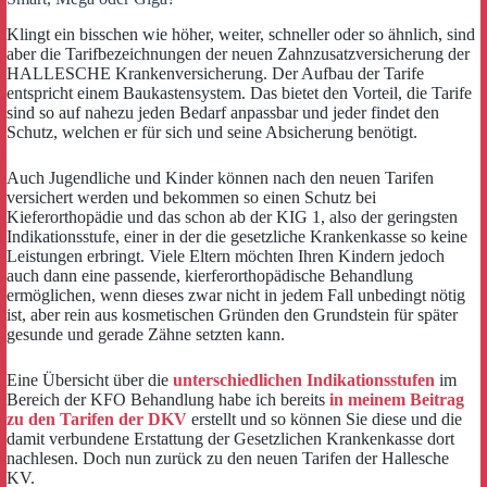
Klingt ein bisschen wie höher, weiter, schneller oder so ähnlich, sind
aber die Tarifbezeichnungen der neuen Zahnzusatzversicherung der
HALLESCHE Krankenversicherung. Der Aufbau der Tarife
entspricht einem Baukastensystem. Das bietet den Vorteil, die Tarife
sind so auf nahezu jeden Bedarf anpassbar und jeder findet den
Schutz, welchen er für sich und seine Absicherung benötigt.
Auch Jugendliche und Kinder können nach den neuen Tarifen
versichert werden und bekommen so einen Schutz bei
Kieferorthopädie und das schon ab der KIG 1, also der geringsten
Indikationsstufe, einer in der die gesetzliche Krankenkasse so keine
Leistungen erbringt. Viele Eltern möchten Ihren Kindern jedoch
auch dann eine passende, kierferorthopädische Behandlung
ermöglichen, wenn dieses zwar nicht in jedem Fall unbedingt nötig
ist, aber rein aus kosmetischen Gründen den Grundstein für später
gesunde und gerade Zähne setzten kann.
Eine Übersicht über die
unterschiedlichen Indikationsstufen
im
Bereich der KFO Behandlung habe ich bereits
in meinem Beitrag
zu den Tarifen der DKV
erstellt und so können Sie diese und die
damit verbundene Erstattung der Gesetzlichen Krankenkasse dort
nachlesen. Doch nun zurück zu den neuen Tarifen der Hallesche
KV.