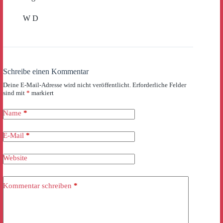
W D
Schreibe einen Kommentar
Deine E-Mail-Adresse wird nicht veröffentlicht.
Erforderliche Felder
sind mit
*
markiert
Name
*
E-Mail
*
Website
Kommentar schreiben
*