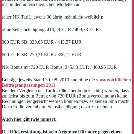
mal in den unterschiedlichen Modellen an:
(alter NK Tarif, jeweils 30jährig, männlich/ weiblich):
ohne Selbstbeteiligung: 419,29 EUR / 499,73 EUR
300 EUR SB: 333,65 EUR / 443,57 EUR
600 EUR SB: 279,21 EUR / 396,11 EUR
NK Bonus mit 720 EUR Bonus: 345,83 EUR / 460,95 EUR
Beiträge jeweils Stand 30. 08. 2010 und ohne die
voraussichtlichen
Beitragsanpassungen 2011
Bei dem Vergleich der Tarife sollte aber berücksichtig werden, dass
zunächst bis zum Betrag von 720 EUR (Bonusverrechnung) keine
Rechnungen eingereicht werden können bzw. es keinen Sinn macht.
Dazu ist die vereinbarte Selbstbeteiligung dazu zu rechnen.
Auch hier gilt (wie immer):
Die
Rückerstattung ist kein Argument für oder gegen einen