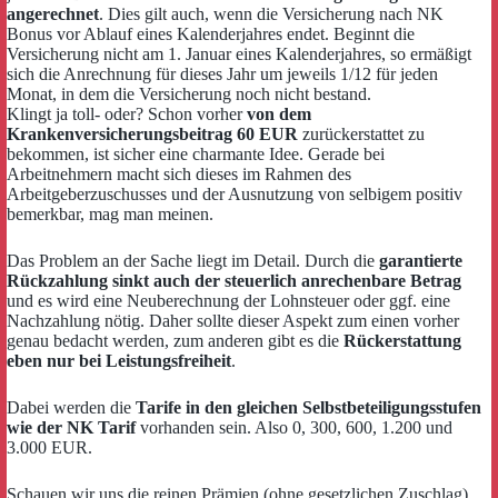
angerechnet
. Dies gilt auch, wenn die Versicherung nach NK
Bonus vor Ablauf eines Kalenderjahres endet. Beginnt die
Versicherung nicht am 1. Januar eines Kalenderjahres, so ermäßigt
sich die Anrechnung für dieses Jahr um jeweils 1/12 für jeden
Monat, in dem die Versicherung noch nicht bestand.
Klingt ja toll- oder? Schon vorher
von dem
Krankenversicherungsbeitrag 60 EUR
zurückerstattet zu
bekommen, ist sicher eine charmante Idee. Gerade bei
Arbeitnehmern macht sich dieses im Rahmen des
Arbeitgeberzuschusses und der Ausnutzung von selbigem positiv
bemerkbar, mag man meinen.
Das Problem an der Sache liegt im Detail. Durch die
garantierte
Rückzahlung sinkt auch der steuerlich anrechenbare Betrag
und es wird eine Neuberechnung der Lohnsteuer oder ggf. eine
Nachzahlung nötig. Daher sollte dieser Aspekt zum einen vorher
genau bedacht werden, zum anderen gibt es die
Rückerstattung
eben nur bei Leistungsfreiheit
.
Dabei werden die
Tarife in den gleichen Selbstbeteiligungsstufen
wie der NK Tarif
vorhanden sein. Also 0, 300, 600, 1.200 und
3.000 EUR.
Schauen wir uns die reinen Prämien (ohne gesetzlichen Zuschlag)