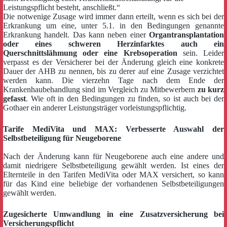
Leistungspflicht besteht, anschließt.“
Die notwenige Zusage wird immer dann erteilt, wenn es sich bei der
Erkrankung um eine, unter 5.1. in den Bedingungen genannte
Erkrankung handelt. Das kann neben einer
Organtransplantation
oder eines schweren Herzinfarktes auch ein
Querschnittslähmung oder eine Krebsoperation
sein. Leider
verpasst es der Versicherer bei der Änderung gleich eine konkrete
Dauer der AHB zu nennen, bis zu derer auf eine Zusage verzichtet
werden kann. Die vierzehn Tage nach dem Ende der
Krankenhaubehandlung sind im Vergleich zu Mitbewerbern
zu kurz
gefasst
. Wie oft in den Bedingungen zu finden, so ist auch bei der
Gothaer ein anderer Leistungsträger vorleistungspflichtig.
Tarife MediVita und MAX: Verbesserte Auswahl der
Selbstbeteiligung für Neugeborene
Nach der Änderung kann für Neugeborene auch eine andere und
damit niedrigere Selbstbeteiligung gewählt werden. Ist eines der
Elternteile in den Tarifen MediVita oder MAX versichert, so kann
für das Kind eine beliebige der vorhandenen Selbstbeteiligungen
gewählt werden.
Zugesicherte Umwandlung in eine Zusatzversicherung bei
Versicherungspflicht