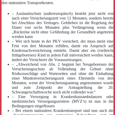
den stationären Transportkosten.
– Auslandsschutz (außereuropäisch) besteht jetzt nicht erst
nach einer Versicherungszeit von 12 Monaten, sondern bereits
bei Abschluss des Vertrages. Geblieben ist die Regelung der
Dauer von sechs Monaten plus Verlängerung wenn die
„Rückreise nicht ohne Gefährdung der Gesundheit angetreten
werden kann
– Wer sich heute in der PKV versichert, der muss meist eine
Frist von drei Monaten erfüllen, damit ein Anspruch auf
Kindernachversicherung entsteht. Damit aber ein (vielleicht
frühgeborenes) Kind in jedem Fall mitversichert werden kann,
ändert der Versicherer die Voraussetzungen.
– „Abweichend von Abs. 2 beginnt bei Neugeborenen der
Versicherungsschutz ab Vollendung der Geburt ohne
Risikozuschläge und Wartezeiten und ohne die Einhaltung
einer Mindestversicherungszeit eines Elternteils von drei
Monaten, wenn der Versicherungsantrag angenommen wurde
und zum Zeitpunkt der Antragstellung die 20.
Schwangerschaftswoche noch nicht vollendet war.“
– Eine Versorgung in Krankenhausambulanzen oder
medizinischen Versorgungszentren (MVZ’s) ist nun in die
Bedingungen eingeflossen
– Bei einem stationären Krankentransport sind nun auch die