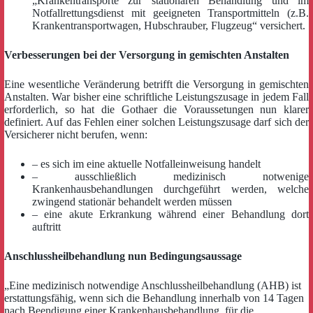
„Krankentransporte zur stationären Behandlung und im
Notfallrettungsdienst mit geeigneten Transportmitteln (z.B.
Krankentransportwagen, Hubschrauber, Flugzeug“ versichert.
Verbesserungen bei der Versorgung in gemischten Anstalten
Eine wesentliche Veränderung betrifft die Versorgung in gemischten
Anstalten. War bisher eine schriftliche Leistungszusage in jedem Fall
erforderlich, so hat die Gothaer die Voraussetungen nun klarer
definiert. Auf das Fehlen einer solchen Leistungszusage darf sich der
Versicherer nicht berufen, wenn:
– es sich im eine aktuelle Notfalleinweisung handelt
– ausschließlich medizinisch notwenige
Krankenhausbehandlungen durchgeführt werden, welche
zwingend stationär behandelt werden müssen
– eine akute Erkrankung während einer Behandlung dort
auftritt
Anschlussheilbehandlung nun Bedingungsaussage
„Eine medizinisch notwendige Anschlussheilbehandlung (AHB) ist
erstattungsfähig, wenn sich die Behandlung innerhalb von 14 Tagen
nach Beendigung einer Krankenhausbehandlung, für die