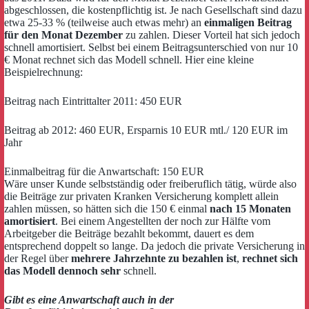
abgeschlossen, die kostenpflichtig ist. Je nach Gesellschaft sind dazu
etwa 25-33 % (teilweise auch etwas mehr) an
einmaligen Beitrag
für den Monat Dezember
zu zahlen. Dieser Vorteil hat sich jedoch
schnell amortisiert. Selbst bei einem Beitragsunterschied von nur 10
€ Monat rechnet sich das Modell schnell. Hier eine kleine
Beispielrechnung:
Beitrag nach Eintrittalter 2011: 450 EUR
Beitrag ab 2012: 460 EUR, Ersparnis 10 EUR mtl./ 120 EUR im
Jahr
Einmalbeitrag für die Anwartschaft: 150 EUR
Wäre unser Kunde selbstständig oder freiberuflich tätig, würde also
die Beiträge zur privaten Kranken Versicherung komplett allein
zahlen müssen, so hätten sich die 150 € einmal
nach 15 Monaten
amortisiert
. Bei einem Angestellten der noch zur Hälfte vom
Arbeitgeber die Beiträge bezahlt bekommt, dauert es dem
entsprechend doppelt so lange. Da jedoch die private Versicherung in
der Regel über
mehrere Jahrzehnte zu bezahlen ist
,
rechnet sich
das Modell dennoch sehr
schnell.
Gibt es eine Anwartschaft auch in der