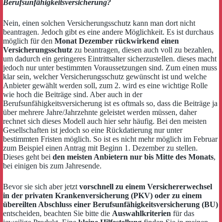
Berufsunfähigkeitsversicherung?
Nein, einen solchen Versicherungsschutz kann man dort nicht
beantragen. Jedoch gibt es eine andere Möglichkeit. Es ist durchaus
möglich für den
Monat Dezember rückwirkend einen
Versicherungsschutz
zu beantragen, diesen auch voll zu bezahlen,
um dadurch ein geringeres Eintrittsalter sicherzustellen. dieses macht
jedoch nur unter bestimmten Voraussetzungen sind. Zum einen muss
klar sein, welcher Versicherungsschutz gewünscht ist und welche
Anbieter gewählt werden soll, zum 2. wird es eine wichtige Rolle
wie hoch die Beiträge sind. Aber auch in der
Berufsunfähigkeitsversicherung ist es oftmals so, dass die Beiträge ja
über mehrere Jahre/Jahrzehnte geleistet werden müssen, daher
rechnet sich dieses Modell auch hier sehr häufig. Bei den meisten
Gesellschaften ist jedoch so eine Rückdatierung nur unter
bestimmten Fristen möglich. So ist es nicht mehr möglich im Februar
zum Beispiel einen Antrag mit Beginn 1. Dezember zu stellen.
Dieses geht bei
den meisten Anbietern nur bis Mitte des Monats
,
bei einigen bis zum Jahresende.
Bevor sie sich aber jetzt
vorschnell zu einem Versichererwechsel
in der privaten Krankenversicherung (PKV) oder zu einem
übereilten Abschluss einer Berufsunfähigkeitsversicherung (BU)
entscheiden, beachten Sie bitte die
Auswahlkriterien
für das