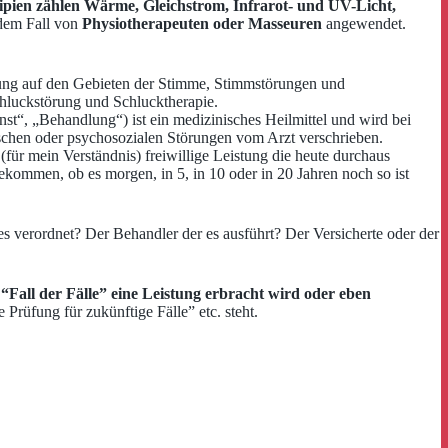
ipien zählen Wärme, Gleichstrom, Infrarot- und UV-Licht,
edem Fall von
Physiotherapeuten oder Masseuren
angewendet.
chung auf den Gebieten der Stimme, Stimmstörungen und
hluckstörung und Schlucktherapie.
nst“, „Behandlung“) ist ein medizinisches Heilmittel und wird bei
ischen oder psychosozialen Störungen vom Arzt verschrieben.
für mein Verständnis) freiwillige Leistung die heute durchaus
ekommen, ob es morgen, in 5, in 10 oder in 20 Jahren noch so ist
 verordnet? Der Behandler der es ausführt? Der Versicherte oder der
 “Fall der Fälle” eine Leistung erbracht wird oder eben
Prüfung für zukünftige Fälle” etc. steht.