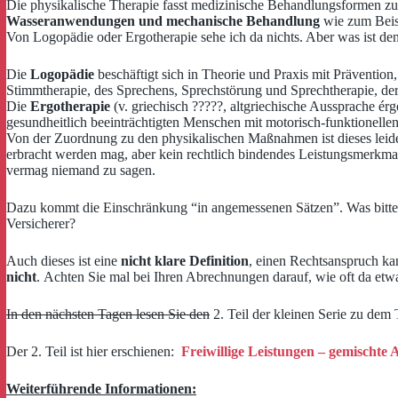
Die physikalische Therapie fasst medizinische Behandlungsformen 
Wasseranwendungen und mechanische Behandlung
wie zum Beisp
Von Logopädie oder Ergotherapie sehe ich da nichts. Aber was ist d
Die
Logopädie
beschäftigt sich in Theorie und Praxis mit Präventio
Stimmtherapie, des Sprechens, Sprechstörung und Sprechtherapie, de
Die
Ergotherapie
(v. griechisch ?????, altgriechische Aussprache ér
gesundheitlich beeinträchtigten Menschen mit motorisch-funktionell
Von der Zuordnung zu den physikalischen Maßnahmen ist dieses leider 
erbracht werden mag, aber kein rechtlich bindendes Leistungsmerkmal 
vermag niemand zu sagen.
Dazu kommt die Einschränkung “in angemessenen Sätzen”. Was bitte i
Versicherer?
Auch dieses ist eine
nicht klare Definition
, einen Rechtsanspruch kan
nicht
. Achten Sie mal bei Ihren Abrechnungen darauf, wie oft da etwa
In den nächsten Tagen lesen Sie den
2. Teil der kleinen Serie zu de
Der 2. Teil ist hier erschienen:
Freiwillige Leistungen – gemischte 
Weiterführende Informationen: