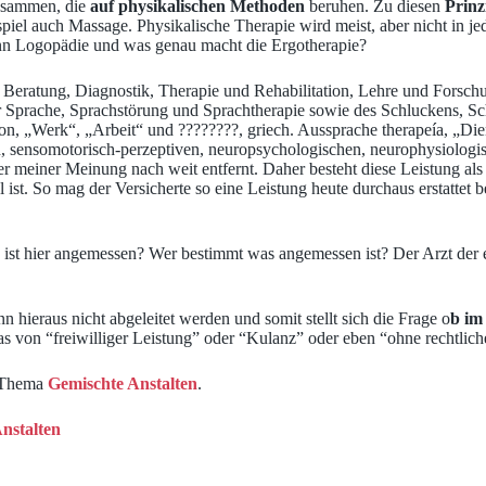
zusammen, die
auf physikalischen Methoden
beruhen. Zu diesen
Prinz
iel auch Massage. Physikalische Therapie wird meist, aber nicht in j
enn Logopädie und was genau macht die Ergotherapie?
n, Beratung, Diagnostik, Therapie und Rehabilitation, Lehre und Fors
r Sprache, Sprachstörung und Sprachtherapie sowie des Schluckens, Sc
gon, „Werk“, „Arbeit“ und ????????, griech. Aussprache therapeía, „Die
en, sensomotorisch-perzeptiven, neuropsychologischen, neurophysiolog
meiner Meinung nach weit entfernt. Daher besteht diese Leistung als (
ist. So mag der Versicherte so eine Leistung heute durchaus erstattet b
st hier angemessen? Wer bestimmt was angemessen ist? Der Arzt der es
n hieraus nicht abgeleitet werden und somit stellt sich die Frage o
b im
s von “freiwilliger Leistung” oder “Kulanz” oder eben “ohne rechtliche 
m Thema
Gemischte Anstalten
.
Anstalten