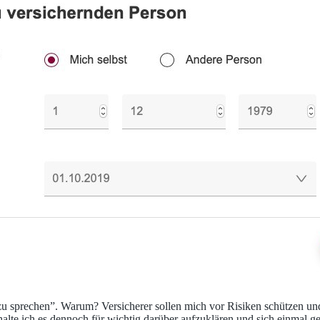
zu sprechen”. Warum? Versicherer sollen mich vor Risiken schützen un
lte ich es dennoch für wichtig darüber aufzuklären und sich einmal g