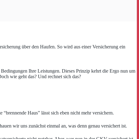
sicherung über den Haufen. So wird aus einer Versicherung ein
n Bedingungen Ihre Leistungen. Dieses Prinzip kehrt die Ergo nun um
 Doch wie geht das? Und rechnet sich das?
 “brennende Haus” lässt sich eben nicht mehr versichern.
hauen wir uns zunächst einmal an, was denn genau versichert ist.
atversicherte nicht nutzbar. Aber, wer nun in der GKV versichert ist,