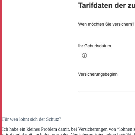
Für wen lohnt sich der Schutz?
Ich habe ein kleines Problem damit, bei Versicherungen von “lohnen 
wirbt und damit auch den normalen Versicherungsgedanken begräbt, ha