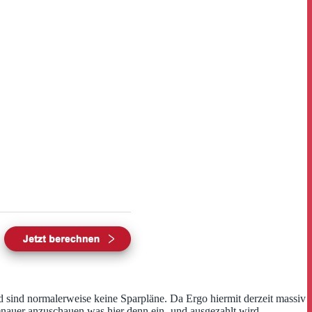
d sind normalerweise keine Sparpläne. Da Ergo hiermit derzeit massiv
enauer anzuschauen was hier denn ein- und ausgezahlt wird.