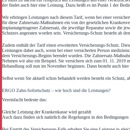
der findet auch hier eine Leistung. Dazu heißt es im Punkt 1 der Bed
Wir erbringen Leistungen nach diesem Tarif, wenn bei einer versich
für diese Zahnersatz-Maßnahmen ein von der gesetzlichen Krankenver
implantatgetragener Zahnersatz, die jeweilige Reparatur sowie die 
Schutzes angeraten worden sein. Versicherungs-Schutz besteht ab de
Zudem enthält der Tarif einen erweiterten Versicherungs-Schutz. Di
Leistungen daher auch, wenn bei einer versicherten Person medizi
dem Versicherungs-Beginn beendet wurden. Die Zahnersatz-Maßnahme 
Nehmen wir also ein Beispiel. Sie versichern sich zum 01. 11. 2019 m
Behandlung soll nun im November beginnen. Dann besteht auch hier 
Selbst wenn Sie aktuell schon behandelt werden besteht ein Schutz, 
ERGO Zahn-Sofortschutz – wie hoch sind die Leistungen?
Vereinfacht bedeute das:
Gleiche Leistung der Krankenkasse wird gezahlt
Auch dazu finden sich natürlich die Regelungen in den Bedingungen 
Bei Eintritt des Versicherungs-Falls erhalten Sie eine Leistung in g