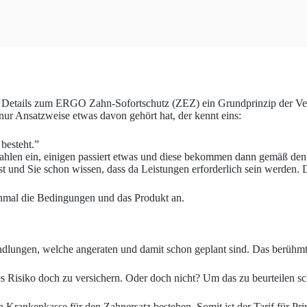
m Details zum ERGO Zahn-Sofortschutz (ZEZ) ein Grundprinzip der Ver
nur Ansatzweise etwas davon gehört hat, der kennt eins:
 besteht.”
 zahlen ein, einigen passiert etwas und diese bekommen dann gemäß de
st und Sie schon wissen, dass da Leistungen erforderlich sein werden.
inmal die Bedingungen und das Produkt an.
dlungen, welche angeraten und damit schon geplant sind. Das berühmte
s Risiko doch zu versichern. Oder doch nicht? Um das zu beurteilen sc
Krankenkasse für den Zahnersatz bestehen. Somit ist der Tarif für Priv